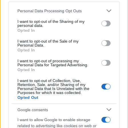
ιστορική στιγμή που η αναγγελία «Habemus
Papam» από τον εξώστη του Αγίου Πέτρου
Please note that this website/app uses one or more Google
Personal Data Processing Opt Outs
αιφνιδίασε την παγκόσμια κοινή γνώμη,
services and may gather and store information including but
φέρνοντας στον θρόνο της Καθολικής
not limited to your visit or usage behaviour. You may click to
I want to opt-out of the Sharing of my
personal data.
Εκκλησίας τον Αμερικανό Ρόμπερτ Πρέβοστ.
grant or deny consent to Google and its third-party tags to
Opted In
use your data for below specified purposes in below Google
consent section.
I want to opt-out of the Sale of my
Personal Data.
Opted In
I want to opt-out of processing my
Personal Data for Targeted Advertising.
Opted In
I want to opt-out of Collection, Use,
Retention, Sale, and/or Sharing of my
Personal Data that Is Unrelated with the
Purposes for which it was collected.
Opted Out
Google consents
ΔΙΕΘΝΗ
I want to allow Google to enable storage
07/05/2026 - 17:37
related to advertising like cookies on web or