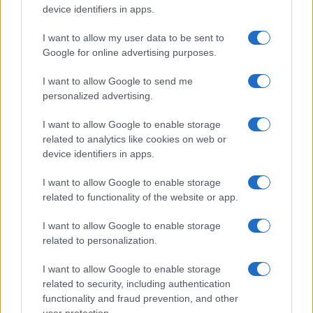
device identifiers in apps.
Επίσκεψη Ρούμπιο στο Βατικανό:
Διπλωματικός «ελιγμός» για την
I want to allow my user data to be sent to
εκτόνωση της έντασης με τον Πάπα
Google for online advertising purposes.
Σε μια προσπάθεια αποκατάστασης των
I want to allow Google to send me
διαύλων επικοινωνίας, ο Αμερικανός
personalized advertising.
υπουργός Εξωτερικών, Μάρκο Ρούμπιο,
πραγματοποίησε επίσημη επίσκεψη στο
I want to allow Google to enable storage
Βατικανό, όπου συναντήθηκε με τον Πάπα
related to analytics like cookies on web or
Λέων ΙΔ΄.
device identifiers in apps.
I want to allow Google to enable storage
related to functionality of the website or app.
I want to allow Google to enable storage
related to personalization.
I want to allow Google to enable storage
related to security, including authentication
functionality and fraud prevention, and other