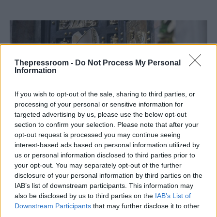
Thepressroom -
Do Not Process My Personal
Information
If you wish to opt-out of the sale, sharing to third parties, or
processing of your personal or sensitive information for
targeted advertising by us, please use the below opt-out
section to confirm your selection. Please note that after your
opt-out request is processed you may continue seeing
ΔΙΕΘΝΗ
interest-based ads based on personal information utilized by
08/05/2026 - 16:12
us or personal information disclosed to third parties prior to
your opt-out. You may separately opt-out of the further
Ένας χρόνος Πάπας Λέων ΙΔ’: Η
disclosure of your personal information by third parties on the
«αθόρυβη» αρχή και η μετωπική
IAB’s list of downstream participants. This information may
σύγκρουση με την Ουάσιγκτον
also be disclosed by us to third parties on the
IAB’s List of
Downstream Participants
that may further disclose it to other
Συμπληρώθηκε σήμερα ένας χρόνος από την
third parties.