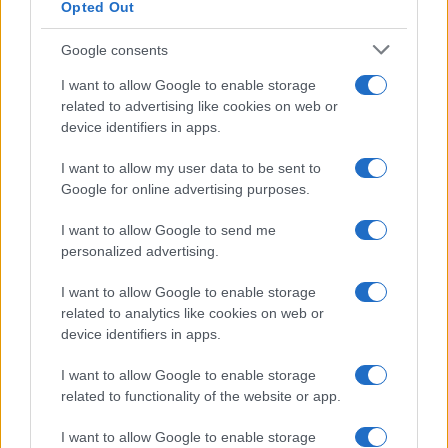
Opted Out
NEWS ΚΑΝΟΝΤΑΣ ΚΛΙΚ ΕΔΩ
Google consents
I want to allow Google to enable storage
TAGS
related to advertising like cookies on web or
ΣΒΕΡΝΙΤΣΑ
ΕΝΤΙ ΡΑΜΑ
CNN
device identifiers in apps.
I want to allow my user data to be sent to
Google for online advertising purposes.
Ροή Ειδήσεων
I want to allow Google to send me
personalized advertising.
ΔΙΕΘΝΗ
I want to allow Google to enable storage
06/08/26 - 15:36
related to analytics like cookies on web or
Ομάν και Ιράν συμφώνησαν για τα Στενά του Ορμούζ,
device identifiers in apps.
εκκρεμεί η τελική έγκριση
ΔΙΕΘΝΗ
I want to allow Google to enable storage
related to functionality of the website or app.
06/08/26 - 15:22
Ρουμανία: Μάχη με τον χρόνο στον Δούναβη για να σωθεί
I want to allow Google to enable storage
από το blackout ο πυρηνικός σταθμός της Τσερναβόντα