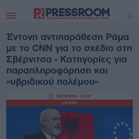
Κεντρική
πλοήγηση
ΠΟΛΙΤΙΚΗ
ΤΟΥΡΚΙΑ
Έντονη αντιπαράθεση Ράμα
ΟΙΚΟΝΟΜΙΑ
ΕΛΛΑΔΑ
με το CNN για το σχέδιο στη
ΕΚΚΛΗΣΙΑ
ΑΜΥΝΑ
Σβέρνιτσα - Κατηγορίες για
ΔΙΕΘΝΗ
ΚΥΠΡΟΣ
παραπληροφόρηση και
MEDIA
LIFESTYLE
«υβριδικού πολέμου»
SPORTS
ΑΥΤΟΔΙΟΙΚΗΣΗ
AUTO - MOTO
ΓΑΣΤΡΟΝΟΜΙΑ
03/06/2026 - 23:49
ΥΓΕΙΑ
ΤΕΧΝΟΛΟΓΙΑ
ΔΙΕΘΝΗ
ΠΑΡΑΞΕΝΑ
ΖΩΔΙΑ
ΑΡΘΡΟΓΡΑΦΙΑ