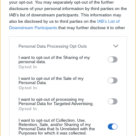
your opt-out. You may separately opt-out of the further
disclosure of your personal information by third parties on the
IAB’s list of downstream participants. This information may
Παράλληλα, διευκρίνισε ότι η επενδυτική ομάδα
also be disclosed by us to third parties on the
IAB’s List of
δεν περιορίζεται στους Τζάρεντ Κούσνερ και
Downstream Participants
that may further disclose it to other
Ιβάνκα Τραμπ, αλλά περιλαμβάνει και άλλους
third parties.
επενδυτές, ενώ –όπως ανέφερε– στο σχεδιασμό
Please note that this website/app uses one or more Google
Personal Data Processing Opt Outs
συμμετέχουν κορυφαίοι διεθνείς αρχιτέκτονες
services and may gather and store information including but
και ειδικοί περιβαλλοντικών μελετών.
not limited to your visit or usage behaviour. You may click to
I want to opt-out of the Sharing of my
personal data.
grant or deny consent to Google and its third-party tags to
Opted In
Ο ίδιος υπογράμμισε ότι η διαδικασία βρίσκεται
use your data for below specified purposes in below Google
ακόμη σε στάδιο εκτίμησης περιβαλλοντικών
consent section.
I want to opt-out of the Sale of my
επιπτώσεων, τονίζοντας πως στόχος είναι η
Personal Data.
ισορροπία ανάμεσα στην ανάπτυξη και την
Opted In
προστασία της φύσης. Παράλληλα, απέρριψε τα
I want to opt-out of processing my
σενάρια περί καταστροφής του οικοσυστήματος,
Personal Data for Targeted Advertising.
κάνοντας λόγο για υπερβολές που αλλοιώνουν
Opted In
την πραγματικότητα.
I want to opt-out of Collection, Use,
Retention, Sale, and/or Sharing of my
Personal Data that Is Unrelated with the
ΑΚΟΛΟΥΘΗΣΤΕ ΜΑΣ ΣΤΟ GOOGLE
Purposes for which it was collected.