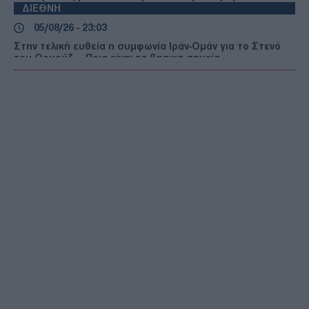
ΔΙΕΘΝΗ
05/08/26 - 23:03
Στην τελική ευθεία η συμφωνία Ιράν-Ομάν για το Στενό
του Ορμούζ — Ποια είναι τα βασικα σημεία
ΔΙΕΘΝΗ
05/08/26 - 22:49
ΗΠΑ: Τρεις νεκροί και ένας τραυματίας από
πυροβολισμούς στη Βόρεια Καρολίνα
ΕΛΛΑΔΑ
05/08/26 - 22:44
Κλήρωση ΛΟΤΤΟ 2750 (5/8/2026): Δείτε τους τυχερούς
αριθμούς
ΔΙΕΘΝΗ
05/08/26 - 22:12
Πεζεσκιάν: «Πολύ δύσκολη» προς το παρόν η επικοινωνία
με τον Μοτζτάμπα Χαμενεΐ
ΔΙΕΘΝΗ
05/08/26 - 21:55
Τραγωδία σε γήπεδο της Ταϊλάνδης: Νεκρός
ποδοσφαιριστής από κεραυνό την ώρα του αγώνα!