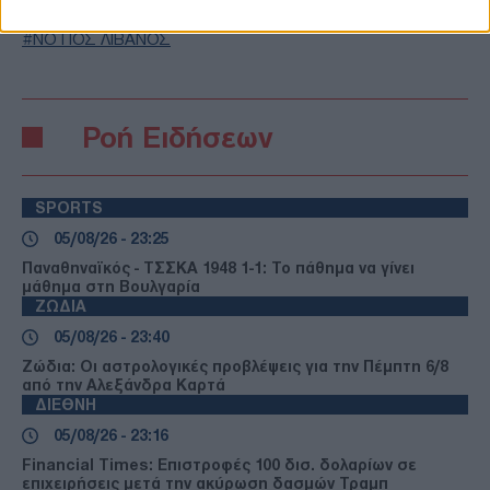
ΙΣΡΑΗΛΙΝΗ ΕΠΙΘΕΣΗ ΣΤΟ ΛΙΒΑΝΟ
ΝΑΜΠΑΤΊΓΙΑ
ΤΥΡΟΣ
ΝΟΤΙΟΣ ΛΙΒΑΝΟΣ
Ροή Ειδήσεων
SPORTS
05/08/26 - 23:25
Παναθηναϊκός - ΤΣΣΚΑ 1948 1-1: Το πάθημα να γίνει
μάθημα στη Βουλγαρία
ΖΩΔΙΑ
05/08/26 - 23:40
Ζώδια: Οι αστρολογικές προβλέψεις για την Πέμπτη 6/8
από την Αλεξάνδρα Καρτά
ΔΙΕΘΝΗ
05/08/26 - 23:16
Financial Times: Επιστροφές 100 δισ. δολαρίων σε
επιχειρήσεις μετά την ακύρωση δασμών Τραμπ