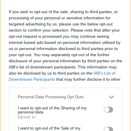
Εγκλωβίζοντας ταυτόχρονα αυτούς τους δύο
πυλώνες –τη Ναμπατίγια στην ενδοχώρα και την
If you wish to opt-out of the sale, sharing to third parties, or
Τύρο στα παράλια– ο ισραηλινός στρατός
processing of your personal or sensitive information for
επιχειρεί να παραλύσει τις μετακινήσεις στο νότιο
targeted advertising by us, please use the below opt-out
Λίβανο και να επιβάλει μια νέα, τετελεσμένη
section to confirm your selection. Please note that after your
πραγματικότητα στη ζώνη των συγκρούσεων.
opt-out request is processed you may continue seeing
interest-based ads based on personal information utilized by
us or personal information disclosed to third parties prior to
your opt-out. You may separately opt-out of the further
disclosure of your personal information by third parties on the
IAB’s list of downstream participants. This information may
also be disclosed by us to third parties on the
IAB’s List of
Downstream Participants
that may further disclose it to other
third parties.
Please note that this website/app uses one or more Google
Personal Data Processing Opt Outs
services and may gather and store information including but
not limited to your visit or usage behaviour. You may click to
I want to opt-out of the Sharing of my
personal data.
grant or deny consent to Google and its third-party tags to
Opted In
use your data for below specified purposes in below Google
consent section.
I want to opt-out of the Sale of my