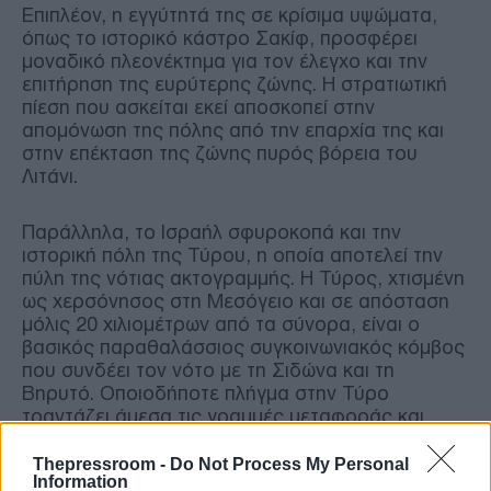
Επιπλέον, η εγγύτητά της σε κρίσιμα υψώματα,
όπως το ιστορικό κάστρο Σακίφ, προσφέρει
μοναδικό πλεονέκτημα για τον έλεγχο και την
επιτήρηση της ευρύτερης ζώνης. Η στρατιωτική
πίεση που ασκείται εκεί αποσκοπεί στην
απομόνωση της πόλης από την επαρχία της και
στην επέκταση της ζώνης πυρός βόρεια του
Λιτάνι.
Παράλληλα, το Ισραήλ σφυροκοπά και την
ιστορική πόλη της Τύρου, η οποία αποτελεί την
πύλη της νότιας ακτογραμμής. Η Τύρος, χτισμένη
ως χερσόνησος στη Μεσόγειο και σε απόσταση
μόλις 20 χιλιομέτρων από τα σύνορα, είναι ο
βασικός παραθαλάσσιος συγκοινωνιακός κόμβος
που συνδέει τον νότο με τη Σιδώνα και τη
Βηρυτό. Οποιοδήποτε πλήγμα στην Τύρο
τραντάζει άμεσα τις γραμμές μεταφοράς και
επικοινωνίας κατά μήκος της ακτής.
Thepressroom -
Do Not Process My Personal
Information