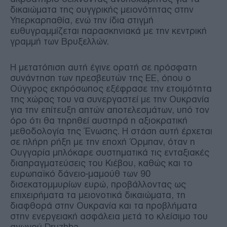
δικαιώματα της ουγγρικής μειονότητας στην
Υπερκαρπαθία, ενώ την ίδια στιγμή
ευθυγραμμίζεται παρασκηνιακά με την κεντρική
γραμμή των Βρυξελλών.
Η μετατόπιση αυτή έγινε ορατή σε πρόσφατη
συνάντηση των πρεσβευτών της ΕΕ, όπου ο
Ούγγρος εκπρόσωπος εξέφρασε την ετοιμότητα
της χώρας του να συνεργαστεί με την Ουκρανία
για την επίτευξη απτών αποτελεσμάτων, υπό τον
όρο ότι θα τηρηθεί αυστηρά η αξιοκρατική
μεθοδολογία της Ένωσης. Η στάση αυτή έρχεται
σε πλήρη ρήξη με την εποχή Όρμπαν, όταν η
Ουγγαρία μπλόκαρε συστηματικά τις ενταξιακές
διαπραγματεύσεις του Κιέβου, καθώς και το
ευρωπαϊκό δάνειο-μαμούθ των 90
δισεκατομμυρίων ευρώ, προβάλλοντας ως
επιχειρήματα τα μειονοτικά δικαιώματα, τη
διαφθορά στην Ουκρανία και τα προβλήματα
στην ενεργειακή ασφάλεια μετά το κλείσιμο του
αγωγού Druzhba.