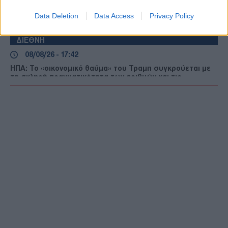
08/08/26 - 17:45
Data Deletion
Data Access
Privacy Policy
«Σανίδα σωτηρίας» για τις χαμηλές συντάξεις: Τα 4 μέτρα
που εξετάζονται ενόψει ΔΕΘ
ΔΙΕΘΝΗ
08/08/26 - 17:42
ΗΠΑ: Το «οικονομικό θαύμα» του Τραμπ συγκρούεται με
τη σκληρή πραγματικότητα των αριθμών και τις
δημοσκοπήσεις
ΟΙΚΟΝΟΜΙΑ
08/08/26 - 17:38
«Αγκαθι» για τους εκδρομείς το κόστος των καυσίμων:
Γιατί καθυστερεί η αποκλιμάκωση στις αντλίες
ΕΛΛΑΔΑ
08/08/26 - 17:23
Κόκκινος συναγερμός για πυρκαγιές: Επικίνδυνο κοκτέιλ
«Hot-Dry-Windy» το επόμενο 48ωρο – Σε επιφυλακή 6
περιφέρειες
ΔΙΕΘΝΗ
08/08/26 - 17:21
Έρευνα BBC: Στα ίχνη της «Αράχνης» του Άσαντ – Πώς