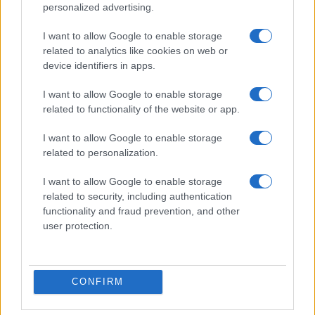
personalized advertising.
I want to allow Google to enable storage
TAGS
related to analytics like cookies on web or
device identifiers in apps.
ΕΥΡΩΠΑΙΚΗ ΕΝΤΑΞΗ ΟΥΚΡΑΝΙΑΣ
ΠΕΤΕΡ ΜΑΓΙΑΡ
I want to allow Google to enable storage
related to functionality of the website or app.
Ροή Ειδήσεων
I want to allow Google to enable storage
related to personalization.
ΔΙΕΘΝΗ
I want to allow Google to enable storage
related to security, including authentication
08/08/26 - 17:54
functionality and fraud prevention, and other
Στα σκαριά συμφωνία Ιράκ – Ιράν για την εξαγωγή
user protection.
πετρελαίου
ΔΙΕΘΝΗ
08/08/26 - 17:49
CONFIRM
Υεμένη: Στα πρόθυρα γενικευμένης σύρραξης μετά τις
αιματηρές επιθέσεις των Χούθι στο Μαρίμπ
ΟΙΚΟΝΟΜΙΑ