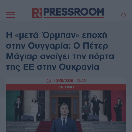
Κεντρική
πλοήγηση
ΠΟΛΙΤΙΚΗ
ΤΟΥΡΚΙΑ
Η «μετά Όρμπαν» εποχή
ΟΙΚΟΝΟΜΙΑ
ΕΛΛΑΔΑ
στην Ουγγαρία: Ο Πέτερ
ΕΚΚΛΗΣΙΑ
ΑΜΥΝΑ
Μάγιαρ ανοίγει την πόρτα
ΔΙΕΘΝΗ
ΚΥΠΡΟΣ
της ΕΕ στην Ουκρανία
MEDIA
LIFESTYLE
SPORTS
ΑΥΤΟΔΙΟΙΚΗΣΗ
19/05/2026 - 21:22
AUTO - MOTO
ΓΑΣΤΡΟΝΟΜΙΑ
ΔΙΕΘΝΗ
ΥΓΕΙΑ
ΤΕΧΝΟΛΟΓΙΑ
ΠΑΡΑΞΕΝΑ
ΖΩΔΙΑ
ΑΡΘΡΟΓΡΑΦΙΑ