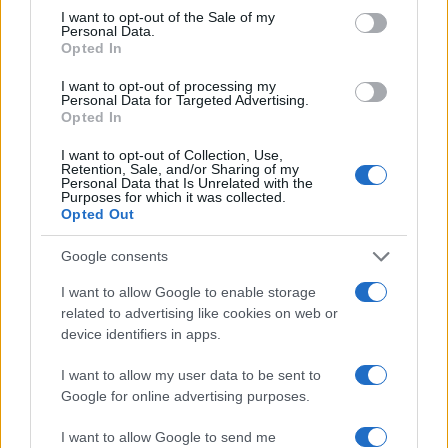
Πρόεδρο το σαφές μήνυμα πως κάθε επόμενο
consent section.
I want to opt-out of the Sale of my
βήμα εξαρτάται από τον πλήρη σεβασμό των
Personal Data.
δικαιωμάτων της ουγγρικής κοινότητας.
Opted In
I want to opt-out of processing my
Στο πλαίσιο αυτό, η νέα υπουργός Εξωτερικών
Personal Data for Targeted Advertising.
Opted In
της Ουγγαρίας, Ανίτα Όρμπαν, ανακοίνωσε την
έναρξη τεχνικών διαβουλεύσεων μεταξύ
I want to opt-out of Collection, Use,
εμπειρογνωμόνων των δύο χωρών. Στις
Retention, Sale, and/or Sharing of my
συζητήσεις, οι οποίες αφορούν τα γλωσσικά,
Personal Data that Is Unrelated with the
Purposes for which it was collected.
εκπαιδευτικά και πολιτιστικά δικαιώματα, θα
Opted Out
συμμετέχουν ενεργά και εκπρόσωποι των
Ούγγρων της Υπερκαρπαθίας. Αξίζει να σημειωθεί
Google consents
ότι το ευρωπαϊκό πλαίσιο προστασίας
μειονοτήτων που ζητούν οι Βρυξέλλες έχει
I want to allow Google to enable storage
ευρύτερο χαρακτήρα, καθώς επηρεάζει άμεσα
related to advertising like cookies on web or
και τις ρουμανικές, πολωνικές και βουλγαρικές
device identifiers in apps.
κοινότητες που ζουν στο ουκρανικό έδαφος.
I want to allow my user data to be sent to
Google for online advertising purposes.
ΑΚΟΛΟΥΘΗΣΤΕ ΜΑΣ ΣΤΟ GOOGLE
NEWS ΚΑΝΟΝΤΑΣ ΚΛΙΚ ΕΔΩ
I want to allow Google to send me