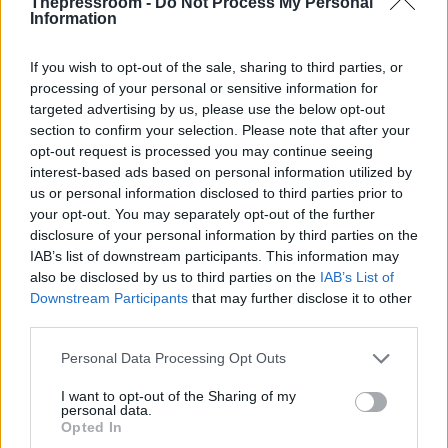
Thepressroom -
Do Not Process My Personal
Information
If you wish to opt-out of the sale, sharing to third parties, or
processing of your personal or sensitive information for
targeted advertising by us, please use the below opt-out
section to confirm your selection. Please note that after your
opt-out request is processed you may continue seeing
interest-based ads based on personal information utilized by
us or personal information disclosed to third parties prior to
your opt-out. You may separately opt-out of the further
Η ενταξιακή πορεία της Ουκρανίας αναμένεται να
disclosure of your personal information by third parties on the
τεθεί στο τραπέζι της επόμενης Συνόδου
IAB’s list of downstream participants. This information may
Κορυφής του Ευρωπαϊκού Συμβουλίου, όπου
also be disclosed by us to third parties on the
IAB’s List of
ενδέχεται να πραγματοποιηθεί και η πρώτη
Downstream Participants
that may further disclose it to other
συνάντηση μεταξύ Μάγιαρ και Ζελένσκι. Παρ' όλα
third parties.
αυτά, ο Πρόεδρος του Ευρωπαϊκού Συμβουλίου,
Αντόνιο Κόστα, έχει ξεκαθαρίσει ότι το θέμα θα
Please note that this website/app uses one or more Google
Personal Data Processing Opt Outs
ενταχθεί επίσημα στην ατζέντα μόνο εφόσον
services and may gather and store information including but
κλειδώσει η άρση του ουγγρικού βέτο. Σε
not limited to your visit or usage behaviour. You may click to
I want to opt-out of the Sharing of my
personal data.
τηλεφωνική επικοινωνία που είχε με τον Μάγιαρ, ο
grant or deny consent to Google and its third-party tags to
Opted In
Κόστα επιβεβαίωσε ότι μετέφερε στον Ουκρανό
use your data for below specified purposes in below Google