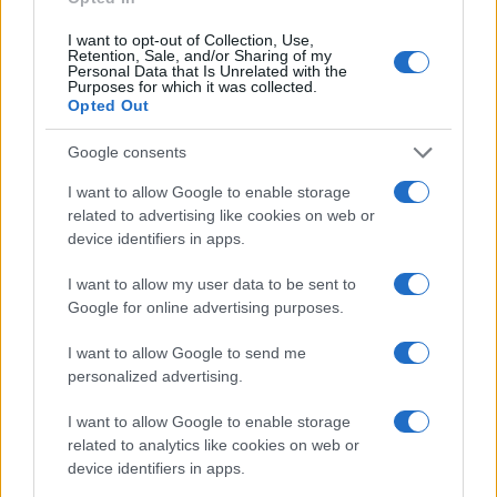
I want to opt-out of Collection, Use,
Retention, Sale, and/or Sharing of my
Personal Data that Is Unrelated with the
Purposes for which it was collected.
Opted Out
Google consents
ΑΚΟΛΟΥΘΗΣΤΕ ΜΑΣ ΣΤΟ GOOGLE
NEWS ΚΑΝΟΝΤΑΣ ΚΛΙΚ ΕΔΩ
I want to allow Google to enable storage
related to advertising like cookies on web or
device identifiers in apps.
TAGS
I want to allow my user data to be sent to
Google for online advertising purposes.
ΗΠΑ
ΝΑΥΤΙΚΌΣ ΑΠΟΚΛΕΙΣΜΌΣ ΤΟΥ ΙΡΆΝ
ΙΡΑΝ
ΣΤΕΝΑ ΤΟΥ ΟΡΜΟΥΖ
ΑΕΡΟΠΟΡΙΚΕΣ ΕΠΙΔΕΙΞΕΙΣ
I want to allow Google to send me
personalized advertising.
I want to allow Google to enable storage
Ροή Ειδήσεων
related to analytics like cookies on web or
device identifiers in apps.