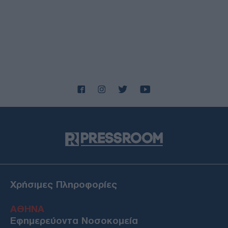
αριθμοί που κερδίζουν
ΔΙΕΘΝΗ
06/08/26 - 22:03
Fars: Το Ιρανικό κοινοβούλιο εξετάζει την απαγόρευση
διέλευσης αμερικανικών και ισραηλινών πλοίων από το
Ορμούζ
ΕΛΛΑΔΑ
06/08/26 - 21:31
Πυρκαγιές: Ολοκληρώθηκαν 325 αυτοψίες σε πληγείσες
περιοχές - Ακατάλληλα κρίθηκαν 118 κτήρια
ΔΙΕΘΝΗ
06/08/26 - 21:07
Γερμανία: Τουλάχιστον 25 τραυματίες από σύγκρουση
τραμπ στο Γκελζενκίρχεν - Σε σοβαρή κατάσταση 3 εξ'
αυτών
ΔΙΕΘΝΗ
06/08/26 - 20:50
Χρήσιμες Πληροφορίες
Συρία: Νεκροί και τραυματίες από έκρηξη σε λεωφορείο
κοντά στη Δαμασκό
ΑΘΗΝΑ
ΔΙΕΘΝΗ
Εφημερεύοντα Νοσοκομεία