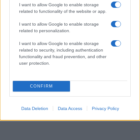
ΖΩΔΙΑ
I want to allow Google to enable storage
06/08/26 - 23:52
related to functionality of the website or app.
Ζώδια: Οι αστρολογικές προβλέψεις για την Παρασκευή
I want to allow Google to enable storage
7/8 από την Αλεξάνδρα Καρτά
SPORTS
related to personalization.
06/08/26 - 23:52
I want to allow Google to enable storage
ΠΑΟΚ - Άντερλεχτ 0-1: Σοκαρίστηκε αλλά μπορεί!!
related to security, including authentication
ΕΛΛΑΔΑ
functionality and fraud prevention, and other
06/08/26 - 23:46
user protection.
Χανιά: ΕΔΕ για την 75χρονη που έφυγε από το Αστυνομικό
Τμήμα και βρέθηκε νεκρή
ΔΙΕΘΝΗ
CONFIRM
06/08/26 - 23:20
Οι «μαύρες χήρες» της Ρωσίας εν καιρώ πολέμου:
Παντρεύονται νεοσύλλεκτους για να εισπράξουν
Data Deletion
Data Access
Privacy Policy
αποζημιώσεις θανάτου
ΔΙΕΘΝΗ
06/08/26 - 23:16
Γερμανία: Νέο δημοσκοπικό ρεκόρ για το ακροδεξιό AfD
και βαριά φθορά για τον Μερτς