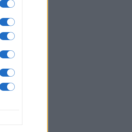
ΛΛΑΔΑ
09/08/26 - 08:23
χαίο στη λεωφόρο Αθηνών-
νίου: Μηχανή της ΔΙΑΣ
κρούστηκε με ΙΧ που έκανε
στροφή
ΙΕΘΝΗ
08/08/26 - 23:21
στήριο» με το εμπλουτισμένο
άνιο του Ιράν: Ανάσχεση του
ηνικού προγράμματος βλέπουν οι
ικοί, αλλά όχι καταστροφή
ΙΕΘΝΗ
08/08/26 - 23:13
μερικανική Γερουσία ενέκρινε
ώσεις-μαμούθ κατά της Ρωσίας:
μοί έως 100% στις χώρες που
ράζουν ρωσικό πετρέλαιο και
ικό αέριο
ΙΕΘΝΗ