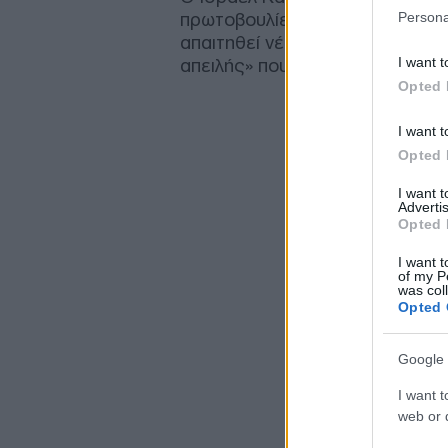
πρωτοβουλίες της Ουάσινγκτον
Persona
απαιτηθεί νέα στρατιωτική δρά
I want t
απειλής» που, σύμφωνα με την ι
Opted 
I want t
Opted 
I want 
Advertis
Opted 
I want t
of my P
was col
Opted 
Google 
I want t
web or d