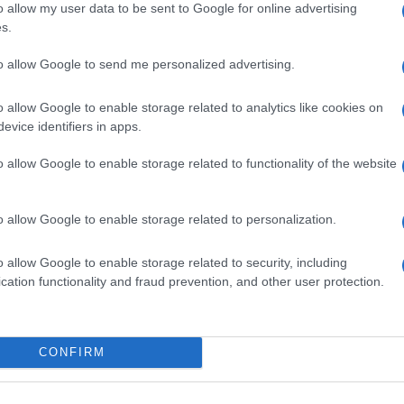
Ε
o allow my user data to be sent to Google for online advertising
s.
Τρο
to allow Google to send me personalized advertising.
Σου
συγ
ανα
o allow Google to enable storage related to analytics like cookies on
Δ
evice identifiers in apps.
o allow Google to enable storage related to functionality of the website
«Μυ
ουρ
πυρ
o allow Google to enable storage related to personalization.
ειδ
Δ
o allow Google to enable storage related to security, including
ι σε μια περίοδο αυξημένης έντασης στη Μέση
cation functionality and fraud prevention, and other user protection.
ς ανησυχίες γύρω από το πυρηνικό πρόγραμμα
Η α
 γεωπολιτικές αντιπαραθέσεις στην περιοχή.
κυρ
Δασ
αγο
CONFIRM
φυσ
GOOGLE NEWS ΚΑΝΟΝΤΑΣ ΚΛΙΚ ΕΔΩ
Δ