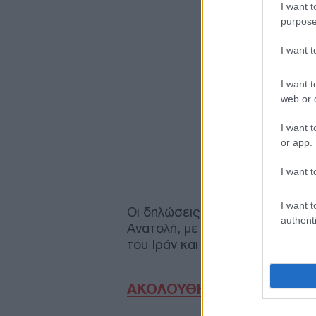
I want t
purpose
I want 
I want t
web or d
I want t
or app.
I want t
I want t
Οι δηλώσεις του Κατς έρχοντα
authenti
Ανατολή, με φόντο τις διεθνεί
του Ιράν και τις συνεχιζόμενες
ΑΚΟΛΟΥΘΗΣΤΕ ΜΑΣ ΣΤΟ 