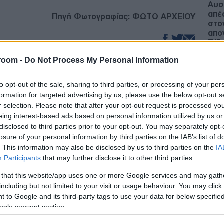
Αυσ
απέ
Πηγή Φωτογραφίας: ΦΩΤΟ ΑΡΧΕΙΟΥ
στο
απο
Σίδν
Α
room -
Do Not Process My Personal Information
σραήλ, Ισραέλ Κατς, δήλωσε ότι το Ισραήλ
ήσει εκ νέου σε δράση κατά του Ιράν,
Ελλ
αγκαίο το επόμενο διάστημα.
to opt-out of the sale, sharing to third parties, or processing of your per
Σαο
formation for targeted advertising by us, please use the below opt-out s
Δ
r selection. Please note that after your opt-out request is processed y
 Κατς υποστήριξε ότι, παρά τα «εξαιρετικά
eing interest-based ads based on personal information utilized by us or
έφερε, έχει υποστεί το Ιράν κατά τη διάρκεια
disclosed to third parties prior to your opt-out. You may separately opt-
Υεμ
τολή δεν έχει ολοκληρωθεί».
losure of your personal information by third parties on the IAB’s list of
έπλ
. This information may also be disclosed by us to third parties on the
IA
ακτ
Participants
that may further disclose it to other third parties.
Ε
ς στόχους της εκστρατείας. Όπως έχω πει
τοιμασμένοι για το ενδεχόμενο να χρειαστεί
 that this website/app uses one or more Google services and may gath
τε να διασφαλίσουμε την επίτευξη αυτών των
including but not limited to your visit or usage behaviour. You may click 
Άλλ
ικά ο Ισραηλινός υπουργός Άμυνας.
 to Google and its third-party tags to use your data for below specifi
Κρή
ogle consent section.
Εγκ
ταξ
ότι το Ισραήλ στηρίζει τις διπλωματικές