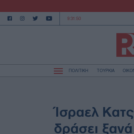
9:31:50
ΠΟΛΙΤΙΚΗ
ΤΟΥΡΚΙΑ
ΟΙΚΟ
Κεντρική
Κεντρική
πλοήγηση
πλοήγηση
ΠΟΛΙΤΙΚΗ
Τ
ΕΚΚΛΗΣΙΑ
Α
MEDIA
LI
Ίσραελ Κατς
AUTO - MOTO
Γ
ΠΑΡΑΞΕΝΑ
Ζ
δράσει ξανά