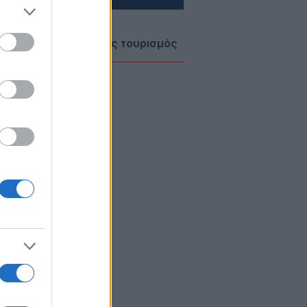
ΚΛΗΣΙΑ
09/08/26 - 09:37
ο Όρος: Θρησκευτικός τουρισμός
άνοδο, έσοδα σε πτώση
ΛΛΑΔΑ
09/08/26 - 09:21
οποιείται η διαδικασία έκδοσης
ακίδων - Δε θα χρειάζονται παρά
 λίγα κλικ
ΙΕΘΝΗ
09/08/26 - 09:00
εσκιάν: «Τώρα είναι η καλύτερη
γμή» για συμφωνία – «Να βγούμε
 το ούτε πόλεμος ούτε ειρήνη»
ΙΕΘΝΗ
09/08/26 - 08:37
μανία: Μη επανδρωμένα
οσκάφη εθεάθησαν πάνω από
ατιωτική βάση