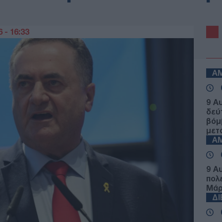
 - 16:33
Α
9 Α
δεύ
βόμ
μετ
Α
9 Α
πολ
Μάρ
Δ