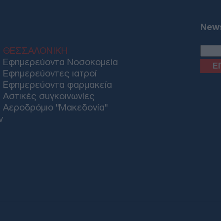
News
Παρ
ειρ
στρ
ΘΕΣΣΑΛΟΝΙΚΗ
Δ
Εφημερεύοντα Νοσοκομεία
Εφημερεύοντες ιατροί
NYP
Εφημερεύοντα φαρμακεία
Νετ
Αστικές συγκοινωνίες
μετ
Αεροδρόμιο "Μακεδονία"
1 σε
ν
Ε
«Μπ
στο
«πί
ρωσ
ΤΟ
Φιν