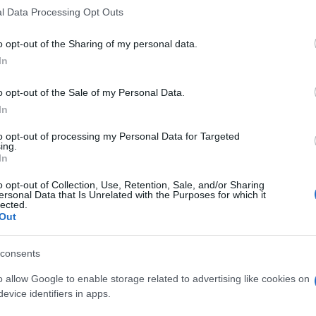
ΕΚ
, ωστόσο εκτίμησε πως ενδέχεται να
l Data Processing Opt Outs
ση για την αντιμετώπιση της «υπαρξιακής
o opt-out of the Sharing of my personal data.
σραηλινή πλευρά, συνιστά το Ιράν.
Άγι
σε 
In
Ε
o opt-out of the Sale of my Personal Data.
In
Απλ
πιν
to opt-out of processing my Personal Data for Targeted
μόνο
ing.
Δ
In
o opt-out of Collection, Use, Retention, Sale, and/or Sharing
ersonal Data that Is Unrelated with the Purposes for which it
Πεζ
lected.
στι
Out
από
Δ
consents
Γερ
o allow Google to enable storage related to advertising like cookies on
αερ
evice identifiers in apps.
στρ