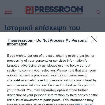
Κεντρική
πλοήγηση
ΠΟΛΙΤΙΚΗ
ΤΟΥΡΚΙΑ
Ιστορική επίσκεψη του
ΟΙΚΟΝΟΜΙΑ
ΕΛΛΑΔΑ
Πάπα Λέοντα στην Ισπανία:
ΕΚΚΛΗΣΙΑ
ΑΜΥΝΑ
Thepressroom -
Do Not Process My Personal
«Η ασφάλεια δεν χτίζεται με
Information
ΔΙΕΘΝΗ
ΚΥΠΡΟΣ
όπλα και τείχη»
MEDIA
LIFESTYLE
If you wish to opt-out of the sale, sharing to third parties, or
SPORTS
ΑΥΤΟΔΙΟΙΚΗΣΗ
processing of your personal or sensitive information for
06/06/2026 - 22:05
targeted advertising by us, please use the below opt-out
AUTO - MOTO
ΓΑΣΤΡΟΝΟΜΙΑ
ΔΙΕΘΝΗ
section to confirm your selection. Please note that after your
ΥΓΕΙΑ
ΤΕΧΝΟΛΟΓΙΑ
opt-out request is processed you may continue seeing
interest-based ads based on personal information utilized by
ΠΑΡΑΞΕΝΑ
ΖΩΔΙΑ
us or personal information disclosed to third parties prior to
ΑΡΘΡΟΓΡΑΦΙΑ
your opt-out. You may separately opt-out of the further
disclosure of your personal information by third parties on the
IAB’s list of downstream participants. This information may
also be disclosed by us to third parties on the
IAB’s List of