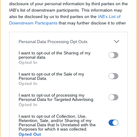
disclosure of your personal information by third parties on the
IAB’s list of downstream participants. This information may
Το συνέδριο της Φατάχ διεξάγεται σε μια
also be disclosed by us to third parties on the
IAB’s List of
ιδιαίτερα κρίσιμη συγκυρία για το κυρίαρχο κόμμα
Downstream Participants
that may further disclose it to other
της Παλαιστινιακής Αρχής, την ώρα που η ένταση
third parties.
μεταξύ Ιράν και Ηνωμένων Πολιτειών γύρω από το
πυρηνικό πρόγραμμα της Τεχεράνης και τον
Please note that this website/app uses one or more Google
Personal Data Processing Opt Outs
έλεγχο του Στενού του Ορμούζ συνεχίζει να
services and may gather and store information including but
επηρεάζει συνολικά την περιοχή.
not limited to your visit or usage behaviour. You may click to
I want to opt-out of the Sharing of my
personal data.
grant or deny consent to Google and its third-party tags to
Opted In
use your data for below specified purposes in below Google
Παράλληλα, ο Αμπάς καταδίκασε τις
consent section.
συνεχιζόμενες ισραηλινές επιθέσεις στον Λίβανο,
I want to opt-out of the Sale of my
Personal Data.
ενώ εξέφρασε την αλληλεγγύη του προς τα
Opted In
κράτη του Κόλπου που, όπως ανέφερε, έχουν
δεχθεί επιθέσεις από το Ιράν.
I want to opt-out of processing my
Personal Data for Targeted Advertising.
Opted In
ΑΚΟΛΟΥΘΗΣΤΕ ΜΑΣ ΣΤΟ GOOGLE
I want to opt-out of Collection, Use,
NEWS ΚΑΝΟΝΤΑΣ ΚΛΙΚ ΕΔΩ
Retention, Sale, and/or Sharing of my
Personal Data that Is Unrelated with the
Purposes for which it was collected.
Opted Out