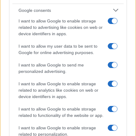
TAGS
Google consents
ΜΑΧΜΟΥΝΤ ΑΜΠΑΣ
ΠΑΛΑΙΣΤΙΝΗ
ΦΑΤΑΧ
ΟΑΠ
ΓΑΖΑ
I want to allow Google to enable storage
ΔΥΤΙΚΗ ΟΧΘΗ
ΙΣΡΑΗΛ
ΜΕΣΗ ΑΝΑΤΟΛΗ
related to advertising like cookies on web or
ΣΤΕΝΟ ΤΟΥ ΟΡΜΟΥΖ
ΛΙΒΑΝΟΣ
device identifiers in apps.
I want to allow my user data to be sent to
Google for online advertising purposes.
Ροή Ειδήσεων
I want to allow Google to send me
personalized advertising.
ΔΙΕΘΝΗ
08/08/26 - 23:21
I want to allow Google to enable storage
related to analytics like cookies on web or
«Μυστήριο» με το εμπλουτισμένο ουράνιο του Ιράν:
device identifiers in apps.
Ανάσχεση του πυρηνικού προγράμματος βλέπουν οι
ειδικοί, αλλά όχι καταστροφή
ΔΙΕΘΝΗ
I want to allow Google to enable storage
related to functionality of the website or app.
08/08/26 - 23:13
Η αμερικανική Γερουσία ενέκρινε κυρώσεις-μαμούθ κατά
I want to allow Google to enable storage
της Ρωσίας: Δασμοί έως 100% στις χώρες που
related to personalization.
αγοράζουν ρωσικό πετρέλαιο και φυσικό αέριο