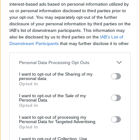
ρωσικά πυρηνικά υποβρύχια να προσεγγίσουν τις
interest-based ads based on personal information utilized by
αμερικανικές ακτές.
us or personal information disclosed to third parties prior to
your opt-out. You may separately opt-out of the further
disclosure of your personal information by third parties on the
Παράλληλα, ο Μαρκ Ρούτε χαρακτήρισε τη
IAB’s list of downstream participants. This information may
σημερινή συγκυρία ως μια «μεγάλη νίκη για τον
also be disclosed by us to third parties on the
IAB’s List of
Πρόεδρο Τραμπ και μια ήττα για τον Πούτιν»,
Downstream Participants
that may further disclose it to other
καθώς οι Ευρωπαίοι σύμμαχοι και ο Καναδάς
third parties.
συμμορφώνονται πλέον με τις αμερικανικές
αξιώσεις και αυξάνουν κατακόρυφα τους
Please note that this website/app uses one or more Google
Personal Data Processing Opt Outs
προϋπολογισμούς τους.
services and may gather and store information including but
not limited to your visit or usage behaviour. You may click to
I want to opt-out of the Sharing of my
personal data.
grant or deny consent to Google and its third-party tags to
Σημειώνεται ότι ο Ντόναλντ Τραμπ έχει επικρίνει
Opted In
use your data for below specified purposes in below Google
διαχρονικά το ΝΑΤΟ, καταγγέλλοντας την
consent section.
υπερβολική εξάρτηση της Ευρώπης από τη
I want to opt-out of the Sale of my
Personal Data.
στρατιωτική ομπρέλα των ΗΠΑ. Υπό την
Opted In
ασφυκτική πίεση της Ουάσινγκτον, τα κράτη-μέλη
συμφώνησαν ήδη από την προηγούμενη χρονιά
I want to opt-out of processing my
να αυξήσουν τις καθαρά στρατιωτικές τους
Personal Data for Targeted Advertising.
Opted In
δαπάνες στο 3,5% του ΑΕΠ τους με ορίζοντα το
2035, διαθέτοντας επιπλέον 1,5% του ΑΕΠ για
I want to opt-out of Collection, Use,