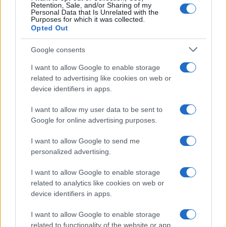
την ενίσχυση ευρύτερων υποδομών ασφαλείας.
Retention, Sale, and/or Sharing of my
Personal Data that Is Unrelated with the
Purposes for which it was collected.
Opted Out
ΑΚΟΛΟΥΘΗΣΤΕ ΜΑΣ ΣΤΟ GOOGLE
NEWS ΚΑΝΟΝΤΑΣ ΚΛΙΚ ΕΔΩ
Google consents
I want to allow Google to enable storage
related to advertising like cookies on web or
TAGS
device identifiers in apps.
ΜΑΡΚ ΡΟΥΤΕ
ΣΥΝΟΔΟΣ ΝΑΤΟ ΣΤΗΝ ΤΟΥΡΚΙΑ
ΝΑΤΟ
I want to allow my user data to be sent to
ΗΠΑ
ΝΤΟΝΑΛΝΤ ΤΡΑΜΠ
ΑΜΥΝΤΙΚΕΣ ΔΑΠΑΝΕΣ
Google for online advertising purposes.
I want to allow Google to send me
personalized advertising.
Ροή Ειδήσεων
I want to allow Google to enable storage
related to analytics like cookies on web or
ΕΛΛΑΔΑ
device identifiers in apps.
05/08/26 - 21:13
I want to allow Google to enable storage
Πρέβεζα: Εντοπίστηκε σχεδόν άθικτη σπάνια γερμανική
related to functionality of the website or app.
τορπιλάκατος του Β΄ Παγκοσμίου Πολέμου