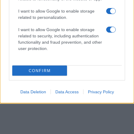
ΔΙΕΘΝΗ
I want to allow Google to enable storage
05/08/26 - 20:56
related to personalization.
ΗΠΑ: Πυροβολισμοί στη Βόρεια Καρολίνα - Πληροφορίες
για νεκρούς και τραυματίες
I want to allow Google to enable storage
ΕΛΛΑΔΑ
related to security, including authentication
05/08/26 - 20:52
functionality and fraud prevention, and other
Σύμη: Εντοπίστηκε σορός κοντά στον Πανορμίτη -
user protection.
Πιθανόν ανήκει σε αγνοούμενο Γερμανό τουρίστα
ΔΙΕΘΝΗ
05/08/26 - 20:24
CONFIRM
Ιράν: Διαψεύδει συμμετοχή σε απευθείας συνομιλίες με
τις ΗΠΑ — Δεν αρκεί η επιτροφή στις δεσμεύσεις για το
Ορμούζ
ΔΙΕΘΝΗ
Data Deletion
Data Access
Privacy Policy
05/08/26 - 20:12
Οκτώ ναυτιλιακές ενώσεις κατά των διοδίων στo Στενό
του Ορμούζ, ζητούν ελεύθερη διέλευση
ΔΙΕΘΝΗ
05/08/26 - 20:04