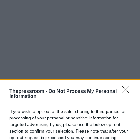
Thepressroom -
Do Not Process My Personal
Information
If you wish to opt-out of the sale, sharing to third parties, or
Όπως εξήγησε, η ασφάλεια της Αμερικής
processing of your personal or sensitive information for
εξαρτάται από έναν σταθερό Ατλαντικό, μια
targeted advertising by us, please use the below opt-out
ασφαλή Ευρώπη και μια προστατευμένη Αρκτική,
section to confirm your selection. Please note that after your
παράγοντες που εμποδίζουν, για παράδειγμα, τα
opt-out request is processed you may continue seeing