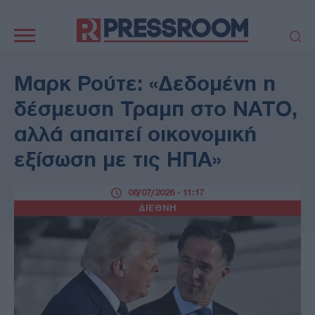
Κεντρική
πλοήγηση
ΠΟΛΙΤΙΚΗ
ΤΟΥΡΚΙΑ
Μαρκ Ρούτε: «Δεδομένη η
ΟΙΚΟΝΟΜΙΑ
ΕΛΛΑΔΑ
δέσμευση Τραμπ στο ΝΑΤΟ,
ΕΚΚΛΗΣΙΑ
ΑΜΥΝΑ
αλλά απαιτεί οικονομική
ΔΙΕΘΝΗ
ΚΥΠΡΟΣ
εξίσωση με τις ΗΠΑ»
MEDIA
LIFESTYLE
SPORTS
ΑΥΤΟΔΙΟΙΚΗΣΗ
08/07/2026 - 11:17
AUTO - MOTO
ΓΑΣΤΡΟΝΟΜΙΑ
ΔΙΕΘΝΗ
ΥΓΕΙΑ
ΤΕΧΝΟΛΟΓΙΑ
ΠΑΡΑΞΕΝΑ
ΖΩΔΙΑ
ΑΡΘΡΟΓΡΑΦΙΑ