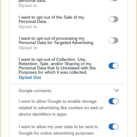
personal data.
grant or deny consent to Google and its third-party tags to
πίεσης και προς το Πεκίνο, με τον Ντόναλντ
Opted In
use your data for below specified purposes in below Google
Τραμπ να αφήνει ανοιχτό το ενδεχόμενο
consent section.
αναβολής της προγραμματισμένης συνάντησής
I want to opt-out of the Sale of my
Personal Data.
του με τον Σι Τζινπίνγκ
για τα τέλη Μαρτίου. Ο
Opted In
Αμερικανός πρόεδρος επισημαίνει ότι η Κίνα,
εξαρτώμενη κατά 90% από τις εισαγωγές
I want to opt-out of processing my
πετρελαίου μέσω του συγκεκριμένου Στενού,
Personal Data for Targeted Advertising.
Opted In
οφείλει να αναλάβει το μερίδιο ευθύνης που της
αναλογεί για τη διασφάλιση της ομαλής ροής
I want to opt-out of Collection, Use,
ενέργειας.
Retention, Sale, and/or Sharing of my
Personal Data that Is Unrelated with the
Purposes for which it was collected.
Ο Ντόναλντ Τραμπ επιχειρεί να μετακυλήσει το
Opted Out
βάρος της ναυτικής ασφάλειας στις χώρες που
επωφελούνται άμεσα από τη ροή του πετρελαίου,
Google consents
υποστηρίζοντας ότι οι ΗΠΑ, έχοντας επιτύχει
I want to allow Google to enable storage
ενεργειακή αυτάρκεια, δεν θα έπρεπε να
related to advertising like cookies on web or
επωμίζονται μόνες τους το κόστος της
device identifiers in apps.
προστασίας των παγκόσμιων ενεργειακών
διαύλων.
I want to allow my user data to be sent to
Google for online advertising purposes.