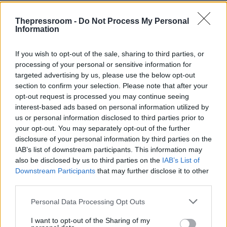
Thepressroom -
Do Not Process My Personal
Information
Ο χάρτης των αντιδράσεων
If you wish to opt-out of the sale, sharing to third parties, or
processing of your personal or sensitive information for
Η κατάσταση στο διπλωματικό επίπεδο
targeted advertising by us, please use the below opt-out
αποτυπώνεται στον παρακάτω πίνακα:
section to confirm your selection. Please note that after your
opt-out request is processed you may continue seeing
interest-based ads based on personal information utilized by
Χώρα
Στάση
us or personal information disclosed to third parties prior to
Γαλλία, Γερμανία, Αυστραλία,
Άρνηση
your opt-out. You may separately opt-out of the further
Ιαπωνία, Κίνα
συμμετοχής
disclosure of your personal information by third parties on the
Ηνωμένο Βασίλειο
Απρόθυμο
IAB’s list of downstream participants. This information may
Υπό
also be disclosed by us to third parties on the
IAB’s List of
Νότια Κορέα
αξιολόγηση
Downstream Participants
that may further disclose it to other
third parties.
Το «χαρτί» της Κίνας και η επίσκεψη Σι
Please note that this website/app uses one or more Google
Personal Data Processing Opt Outs
services and may gather and store information including but
not limited to your visit or usage behaviour. You may click to
I want to opt-out of the Sharing of my
Η Ουάσινγκτον προχωρά σε κλιμάκωση της