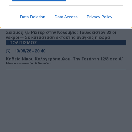
Τραμπ: «Μόνο οι ΗΠΑ ελέγχουν το Στενό του Ορμούζ —
Έχουμε ακόμη δυνατότητα κλιμάκωσης»
ΔΙΕΘΝΗ
Data Deletion
Data Access
Privacy Policy
10/08/26 - 21:16
Σεισμός 7,5 Ρίχτερ στην Κολομβία: Τουλάχιστον 82 οι
νεκροί — Σε κατάσταση έκτακτης ανάγκης η χώρα
ΠΟΛΙΤΙΣΜΟΣ
10/08/26 - 20:40
Κηδεία Νίκου Καλογερόπουλου: Την Τετάρτη 12/8 στο Α’
Νεκροταφείο Αθηνών
ΔΙΕΘΝΗ
10/08/26 - 20:02
Ο Τραμπ απαντά στο αίτημα του Ιράν για πολεμικές
αποζημιώσεις: «Θα απαιτήσουμε και εμείς από εσάς»
ΔΙΕΘΝΗ
10/08/26 - 19:45
Ισπανία: Μεγάλες πυρκαγιές σε Βαλένθια και Ανδαλουσία
– Πάνω από 1.200 άνθρωποι απομακρύνθηκαν
ΔΙΕΘΝΗ
10/08/26 - 19:31