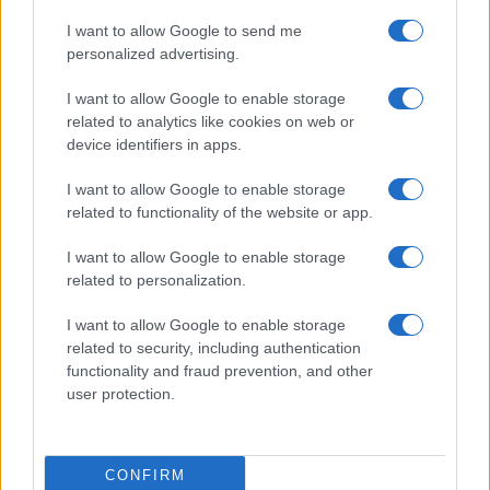
ΑΚΟΛΟΥΘΗΣΤΕ ΜΑΣ ΣΤΟ GOOGLE
I want to allow Google to send me
NEWS ΚΑΝΟΝΤΑΣ ΚΛΙΚ ΕΔΩ
personalized advertising.
I want to allow Google to enable storage
related to analytics like cookies on web or
TAGS
device identifiers in apps.
ΝΤΟΝΑΛΝΤ ΤΡΑΜΠ
ΝΑΤΟ
ΗΠΑ
ΠΟΛΕΜΟΣ ΣΤΟ ΙΡΑΝ
ΣΤΕΝΑ ΤΟΥ ΟΡΜΟΥΖ
ΚΙΝΑ
I want to allow Google to enable storage
related to functionality of the website or app.
I want to allow Google to enable storage
Ροή Ειδήσεων
related to personalization.
I want to allow Google to enable storage
related to security, including authentication
ΔΙΕΘΝΗ
functionality and fraud prevention, and other
10/08/26 - 23:08
user protection.
Ιράν: Σαρωτικές αλλαγές στην ηγεσία των ενόπλων
δυνάμεων και των Φρουρών της Επανάστασης
ΔΙΕΘΝΗ
CONFIRM
10/08/26 - 23:04