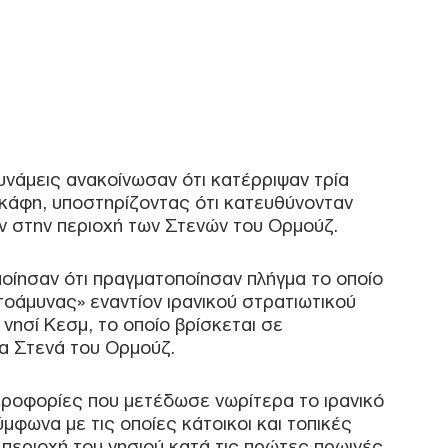
αμο
περ
της
Δ
Συρ
τρα
στη
δυνάμεις ανακοίνωσαν ότι κατέρριψαν τρία
αρχ
κάφη, υποστηρίζοντας ότι κατευθύνονταν
Δ
ν στην περιοχή των Στενών του Ορμούζ.
Η R
οίησαν ότι πραγματοποίησαν πλήγμα το οποίο
στις
σε 
οάμυνας» εναντίον ιρανικού στρατιωτικού
τον
ησί Κεσμ, το οποίο βρίσκεται σε
Ε
α Στενά του Ορμούζ.
Μυσ
ηροφορίες που μετέδωσε νωρίτερα το ιρανικό
ανα
φωνα με τις οποίες κάτοικοι και τοπικές
τη 
περιοχή του νησιού κατά τις πρώτες πρωινές