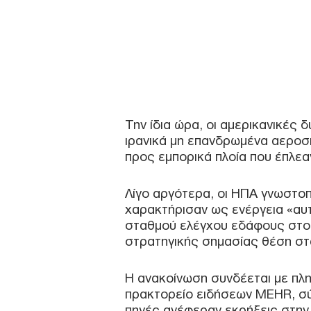
Την ίδια ώρα, οι αμερικανικές 
ιρανικά μη επανδρωμένα αεροσ
προς εμπορικά πλοία που έπλεα
Λίγο αργότερα, οι ΗΠΑ γνωστοπ
χαρακτήρισαν ως ενέργεια «αυτ
σταθμού ελέγχου εδάφους στο ν
στρατηγικής σημασίας θέση στ
Η ανακοίνωση συνδέεται με πλ
πρακτορείο ειδήσεων MEHR, σύμ
πηγές ανέφεραν εκρήξεις στην 