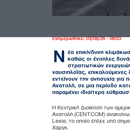
Ενημερώθηκε: 03/06/26 - 08:03
Ν
έα επικίνδυνη κλιμάκω
καθώς οι ένοπλες δυνά
στρατιωτικών ενεργειώ
ναυσιπλοΐας, επικαλούμενες 
εντείνουν την ανησυχία για
Ανατολή, σε μια περίοδο κατ
παραμένει ιδιαίτερα εύθραυσ
Η Κεντρική Διοίκηση των αμερι
Ανατολή (CENTCOM) ανακοίνωσ
Lexie, το οποίο έπλεε υπό σημ
Χαργκ.