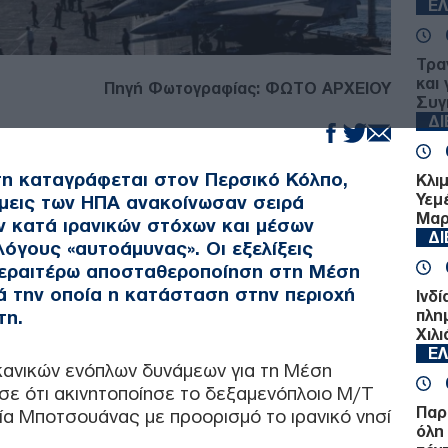
Ε
Τρα
και 
Πηγή Φωτογραφίας: ΦΩΤΟ ΑΡΧΕΙΟΥ
Συγ
Δ
ση καταγράφεται στον Περσικό Κόλπο,
Κλι
Υεμ
μεις των ΗΠΑ ανακοίνωσαν σειρά
Μαρ
ν κατά ιρανικών στόχων και μέσων
Δ
λόγους «αυτοάμυνας». Οι εξελίξεις
 περαιτέρω αποσταθεροποίηση στη Μέση
ά την οποία η κατάσταση στην περιοχή
Ινδί
τη.
πλη
Χιλ
Ε
κανικών ενόπλων δυνάμεων για τη Μέση
ε ότι ακινητοποίησε το δεξαμενόπλοιο M/T
Παρ
αία Μποτσουάνας με προορισμό το ιρανικό νησί
όλη