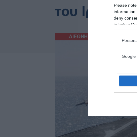
Please note
του Ιράν σε 
information 
deny consent
in below Go
ΔΙΕΘΝΗ
03/06/2026
Persona
Google 