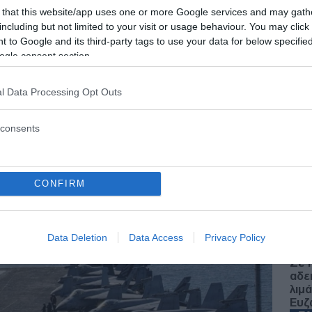
 that this website/app uses one or more Google services and may gath
γειτονικές χώρες
including but not limited to your visit or usage behaviour. You may click 
 to Google and its third-party tags to use your data for below specifi
ogle consent section.
 - 08:00
l Data Processing Opt Outs
consents
Δ
Ρωσ
CONFIRM
απο
κόμ
Ε
Data Deletion
Data Access
Privacy Policy
Σε 
αδε
λιμ
Ευζ