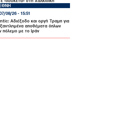
τε «λουκέτα» στη Χαλκιδική
ΙΕΘΝΗ
07/08/26 - 15:51
antic: Αδιέξοδο και οργή Τραμπ για
εξαντλημένα αποθέματα όπλων
ν πόλεμο με το Ιράν
ΙΕΘΝΗ
07/08/26 - 15:43
οργή της διαδοχής» πάνω από το
μλίνο: Το γηρασμένο σύστημα
τιν και ο κίνδυνος του χάους
ΛΛΑΔΑ
07/08/26 - 15:34
όκο της γερμανικής αστυνομίας
 ρωσόφωνη μαφία: Συνελήφθη
ρονος εμπλεκόμενος στις
οφονίες της «Greek Mafia»
ΙΕΘΝΗ
07/08/26 - 15:22
μπ: «Ίσως είμαι ο τελευταίος