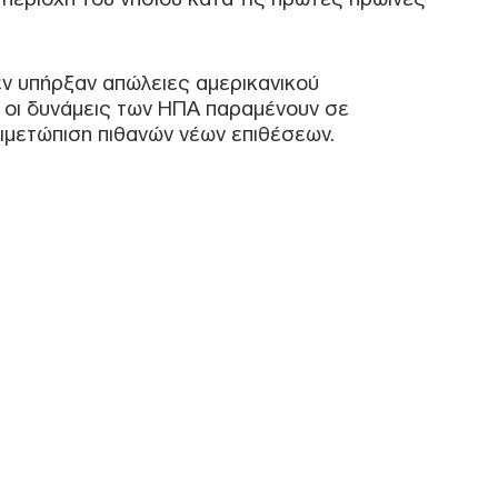
κατ
Ε
 υπήρξαν απώλειες αμερικανικού
Άρε
 οι δυνάμεις των ΗΠΑ παραμένουν σε
η δ
τιμετώπιση πιθανών νέων επιθέσεων.
Απο
Δ
Στε
Ομά
πλο
Δ
ΗΠΑ
απε
Τσι
Δ
Σαο