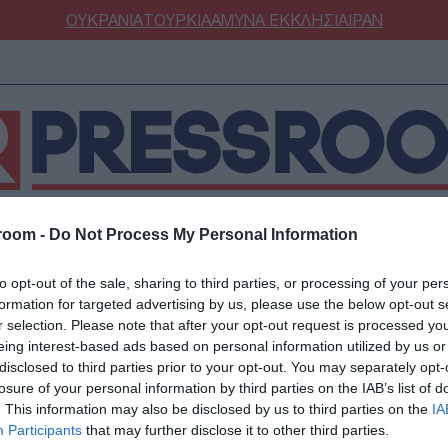
ΟΥΚΡΑΝΙΑ
ΤΟΥΡΚΙΑ
ΑΜΥΝΑ
ΕΚΚΛΗΣΙΑ
ΙΡΑΝ
room -
Do Not Process My Personal Information
ΝΟΜΙΑ
ΕΛΛΑΔΑ
ΕΚΚΛΗΣΙΑ
ΑΜΥΝΑ
ΔΙΕΘΝΗ
ΚΥΠΡ
to opt-out of the sale, sharing to third parties, or processing of your per
ΟΥΡΚΙΑ
ΟΙΚΟΝΟΜΙΑ
formation for targeted advertising by us, please use the below opt-out s
ΜΥΝΑ
ΔΙΕΘΝΗ
r selection. Please note that after your opt-out request is processed y
eing interest-based ads based on personal information utilized by us or
FESTYLE
SPORTS
ση στον Περσικό Κό
disclosed to third parties prior to your opt-out. You may separately opt-
ΑΣΤΡΟΝΟΜΙΑ
ΥΓΕΙΑ
losure of your personal information by third parties on the IAB’s list of
. This information may also be disclosed by us to third parties on the
IA
ΩΔΙΑ
ΑΡΘΡΟΓΡΑΦΙΑ
όχους στο νησί Κεσμ 
Participants
that may further disclose it to other third parties.