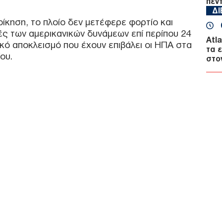
πέν
Δ
οίκηση, το πλοίο δεν μετέφερε φορτίο και
ς των αμερικανικών δυνάμεων επί περίπου 24
Atl
κό αποκλεισμό που έχουν επιβάλει οι ΗΠΑ στα
τα 
ίου.
στο
Δ
Η «
Κρε
Πού
Ε
Μπλ
στη
31χ
δολ
Δ
Τρα