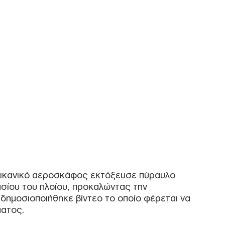
Ρεπ
δήλω
Νοη
Δ
Ρωσ
αερ
«αν
προ
Δ
Νέε
αμυ
στό
πυρ
Δ
ικανικό αεροσκάφος εκτόξευσε πύραυλο
ασίου του πλοίου, προκαλώντας την
 δημοσιοποιήθηκε βίντεο το οποίο φέρεται να
Λον
ματος.
απα
παρ