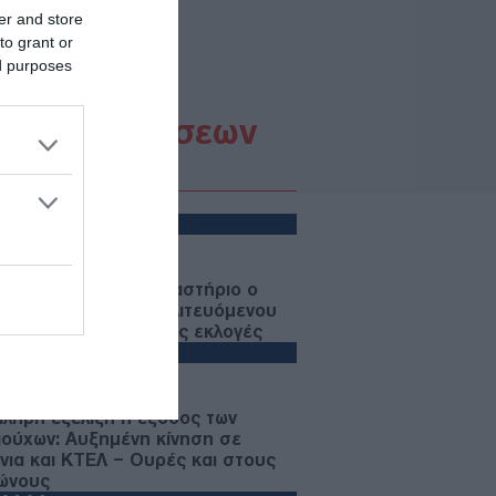
er and store
to grant or
ed purposes
Ροή Ειδήσεων
ΙΕΘΝΗ
07/08/26 - 17:08
ία: Στο Ανώτατο Δικαστήριο ο
κλεισμός του αντιπολιτευόμενου
ματος Yabloko από τις εκλογές
ΛΛΑΔΑ
07/08/26 - 16:56
πλήρη εξέλιξη η έξοδος των
ιούχων: Αυξημένη κίνηση σε
άνια και ΚΤΕΛ – Ουρές και στους
ώνους