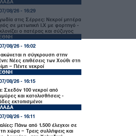
ΛΛΑΔΑ
07/08/26 - 16:29
γωδία στις Σέρρες: Νεκροί μητέρα
γιός σε μετωπική Ι.Χ με φορτηγό -
κλονίζει ο πατέρας και σύζυγος
ΙΕΘΝΗ
07/08/26 - 16:02
μακώνεται η σύγκρουση στην
ένη: Νέες επιθέσεις των Χούθι στη
ίμπ – Πέντε νεκροί
ΙΕΘΝΗ
07/08/26 - 16:15
α: Σχεδόν 100 νεκροί από
μμύρες και κατολισθήσεις -
ιάδες εκτοπισμένοι
ΛΛΑΔΑ
07/08/26 - 16:11
αλίες: Πάνω από 1.500 έλεγχοι σε
 τη χώρα – Τρεις συλλήψεις και