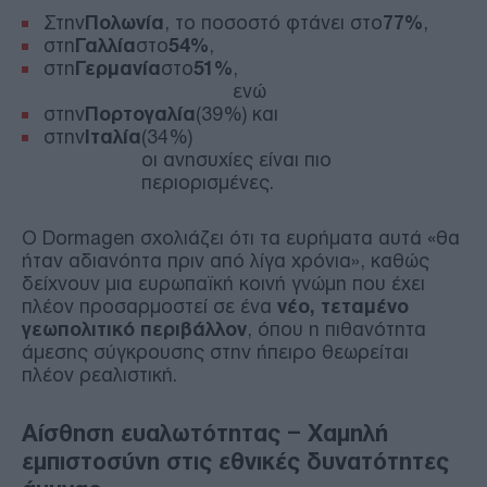
Στην
Πολωνία
, το ποσοστό φτάνει στο
77%
,
στη
Γαλλία
στο
54%
,
στη
Γερμανία
στο
51%
,
ενώ
στην
Πορτογαλία
(39%) και
στην
Ιταλία
(34%)
οι ανησυχίες είναι πιο
περιορισμένες.
Ο Dormagen σχολιάζει ότι τα ευρήματα αυτά «θα
ήταν αδιανόητα πριν από λίγα χρόνια», καθώς
δείχνουν μια ευρωπαϊκή κοινή γνώμη που έχει
πλέον προσαρμοστεί σε ένα
νέο, τεταμένο
γεωπολιτικό περιβάλλον
, όπου η πιθανότητα
άμεσης σύγκρουσης στην ήπειρο θεωρείται
πλέον ρεαλιστική.
Αίσθηση ευαλωτότητας – Χαμηλή
εμπιστοσύνη στις εθνικές δυνατότητες