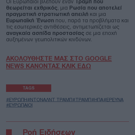
Οι Ευρωπαίοι βλέπουν έναν
Τραμπ που
θεωρείται εχθρικός
, μια
Ρωσία που αποτελεί
πραγματική στρατιωτική απειλή
και μια
Ευρωπαϊκή Ένωση
που, παρά τα προβλήματα και
τις εσωτερικές αντιθέσεις, αντιμετωπίζεται ως
αναγκαία ασπίδα προστασίας
σε μια εποχή
αυξημένων γεωπολιτικών κινδύνων.
ΑΚΟΛΟΥΘΗΣΤΕ ΜΑΣ ΣΤΟ GOOGLE
NEWS ΚΑΝΟΝΤΑΣ ΚΛΙΚ ΕΔΩ
TAGS
ΕΥΡΩΠΗ
ΝΤΟΝΑΛΝΤ ΤΡΑΜΠ
ΤΡΑΜΠ
ΗΠΑ
ΕΡΕΥΝΑ
ΕΥΡΩΠΑΙΟΙ
Ροή Ειδήσεων