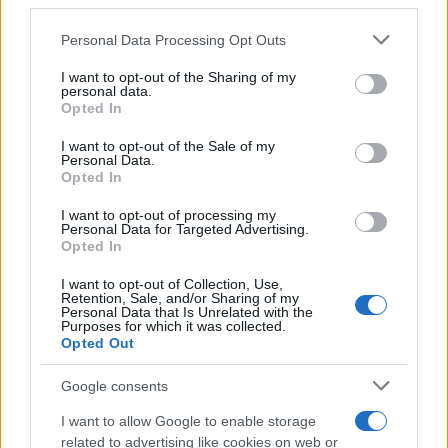
third parties.
ως η σημαντικότερη απειλή (28%),
ακολουθούμενη από την κλασική στρατιωτική
Please note that this website/app uses one or more Google
Personal Data Processing Opt Outs
ασφάλεια (25%).
services and may gather and store information including but
not limited to your visit or usage behaviour. You may click to
I want to opt-out of the Sharing of my
personal data.
Ισχυρή στήριξη στην ΕΕ – Ενότητα
grant or deny consent to Google and its third-party tags to
Opted In
use your data for below specified purposes in below Google
απέναντι σε εξωτερικές απειλές
consent section.
I want to opt-out of the Sale of my
Personal Data.
Παρά το κλίμα ανησυχίας, η εμπιστοσύνη στην
Opted In
Ευρωπαϊκή Ένωση παραμένει ισχυρή.
I want to opt-out of processing my
Το
74%
των ερωτηθέντων δηλώνει ότι θέλει η
Personal Data for Targeted Advertising.
χώρα του να παραμείνει στην ΕΕ, με υψηλότερα
Opted In
ποσοστά σε
Πορτογαλία (90%)
και
Ισπανία
(89%)
, και χαμηλότερα αλλά πλειοψηφικά σε
I want to opt-out of Collection, Use,
Retention, Sale, and/or Sharing of my
Πολωνία (68%)
και
Γαλλία (61%)
.
Personal Data that Is Unrelated with the
Purposes for which it was collected.
Opted Out
Google consents
I want to allow Google to enable storage
related to advertising like cookies on web or