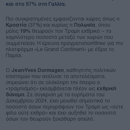
και στο 57% στη Γαλλία.
Πιο συγκρατημένες εμφανίζονται χώρες όπως η
Κροατία
(37%) και κυρίως η
Πολωνία
, όπου
μόλις
19%
θεωρούν τον Τραμπ εχθρικό – το
χαμηλότερο ποσοστό μεταξύ των χωρών που
συμμετείχαν. Η έρευνα πραγματοποιήθηκε για την
πλατφόρμα «Le Grand Continent» με έδρα το
Παρίσι.
Ο
Jean-Yves Dormagen
, καθηγητής πολιτικών
επιστημών που ανέλυσε τα αποτελέσματα,
σημειώνει ότι σε ολόκληρη την ήπειρο ο
«τραμπισμός» εκλαμβάνεται πλέον ως
εχθρική
δύναμη
. Σε σύγκριση με τα ευρήματα του
Δεκεμβρίου 2024, έχει μειωθεί σημαντικά το
ποσοστό όσων περιγράφουν τον Τραμπ ως «ούτε
φίλο ούτε εχθρό» και έχει αυξηθεί το ποσοστό
όσων τον θεωρούν ξεκάθαρη απειλή.