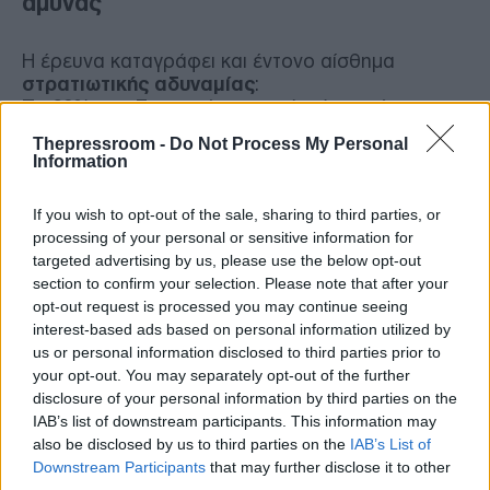
άμυνας
Η έρευνα καταγράφει και έντονο αίσθημα
στρατιωτικής αδυναμίας
:
Το
69%
των Ευρωπαίων πιστεύει ότι η χώρα του
δεν θα μπορούσε να αμυνθεί
επαρκώς απέναντι
Thepressroom -
Do Not Process My Personal
σε έναν εξωτερικό εχθρό, όπως η Ρωσία.
Information
Ακόμη και στη
Γαλλία
, όπου οι πολίτες
If you wish to opt-out of the sale, sharing to third parties, or
εμφανίζονται πιο αισιόδοξοι, μόλις
44%
processing of your personal or sensitive information for
δηλώνουν ότι η χώρα τους μπορεί να
targeted advertising by us, please use the below opt-out
υπερασπιστεί τον εαυτό της. Στην
Πολωνία
, παρά
section to confirm your selection. Please note that after your
την εγγύτητα με τη Ρωσία και την αντίστοιχη
opt-out request is processed you may continue seeing
εμπειρία, το
58%
δηλώνει ανασφάλεια για τις
interest-based ads based on personal information utilized by
εθνικές αμυντικές δυνατότητες.
us or personal information disclosed to third parties prior to
your opt-out. You may separately opt-out of the further
disclosure of your personal information by third parties on the
Οι Ευρωπαίοι αισθάνονται ευάλωτοι όχι μόνο
IAB’s list of downstream participants. This information may
στρατιωτικά αλλά και σε
τεχνολογικές,
also be disclosed by us to third parties on the
IAB’s List of
ενεργειακές και επισιτιστικές απειλές
. Η
Downstream Participants
that may further disclose it to other
ψηφιακή και τεχνολογική ασφάλεια αναδεικνύεται