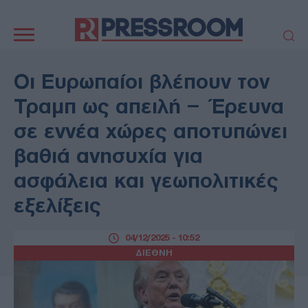
Κεντρική
πλοήγηση
ΠΟΛΙΤΙΚΗ
ΤΟΥΡΚΙΑ
Οι Ευρωπαίοι βλέπουν τον
ΟΙΚΟΝΟΜΙΑ
ΕΛΛΑΔΑ
Τραμπ ως απειλή – Έρευνα
ΕΚΚΛΗΣΙΑ
ΑΜΥΝΑ
σε εννέα χώρες αποτυπώνει
ΔΙΕΘΝΗ
ΚΥΠΡΟΣ
βαθιά ανησυχία για
MEDIA
LIFESTYLE
ασφάλεια και γεωπολιτικές
SPORTS
ΑΥΤΟΔΙΟΙΚΗΣΗ
AUTO - MOTO
ΓΑΣΤΡΟΝΟΜΙΑ
εξελίξεις
ΥΓΕΙΑ
ΤΕΧΝΟΛΟΓΙΑ
ΠΑΡΑΞΕΝΑ
04/12/2025 - 10:52
ΖΩΔΙΑ
ΔΙΕΘΝΗ
ΑΡΘΡΟΓΡΑΦΙΑ