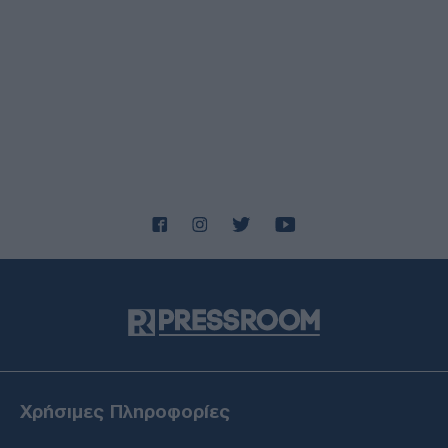
06/08/26 - 22:13
Κλήρωση Τζόκερ 3102 (6/8/2026): Αυτοί είναι οι τυχεροί
αριθμοί που κερδίζουν
ΔΙΕΘΝΗ
06/08/26 - 22:03
Fars: Το Ιρανικό κοινοβούλιο εξετάζει την απαγόρευση
διέλευσης αμερικανικών και ισραηλινών πλοίων από το
Ορμούζ
ΕΛΛΑΔΑ
06/08/26 - 21:31
Πυρκαγιές: Ολοκληρώθηκαν 325 αυτοψίες σε πληγείσες
περιοχές - Ακατάλληλα κρίθηκαν 118 κτήρια
ΔΙΕΘΝΗ
06/08/26 - 21:07
Γερμανία: Τουλάχιστον 25 τραυματίες από σύγκρουση
τραμπ στο Γκελζενκίρχεν - Σε σοβαρή κατάσταση 3 εξ'
αυτών
ΔΙΕΘΝΗ
06/08/26 - 20:50
Χρήσιμες Πληροφορίες
Συρία: Νεκροί και τραυματίες από έκρηξη σε λεωφορείο