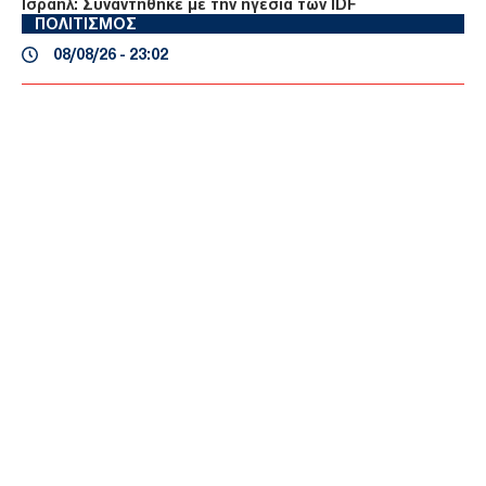
Ισραήλ: Συναντήθηκε με την ηγεσία των IDF
ΠΟΛΙΤΙΣΜΟΣ
08/08/26 - 23:02
Νέα ευρήματα αλλάζουν τα δεδομένα για τη Μινωική
Έκρηξη στη Σαντορίνη: Έναν αιώνα αργότερα η
καταστροφή;
ΟΙΚΟΛΟΓΙΑ
08/08/26 - 23:00
Επιστημονική πρόβλεψη-σοκ: Πώς θα είναι η
καθημερινότητά μας το 2100 αν η θερμοκρασία ανέβει 4
βαθμούς
ΔΙΕΘΝΗ
08/08/26 - 22:50
Κίνα vs ΗΠΑ: Το Πεκίνο τρέχει προς το μέλλον, η
Ουάσινγκτον χάνει έδαφος
ΤΟΥΡΚΙΑ
08/08/26 - 22:34
Παράλογο αφήγημα Φιντάν: «Βλέπει» ειρήνη 50 ετών στην
Κύπρο χάρη στον στρατό κατοχής!
ΔΙΕΘΝΗ
08/08/26 - 22:27