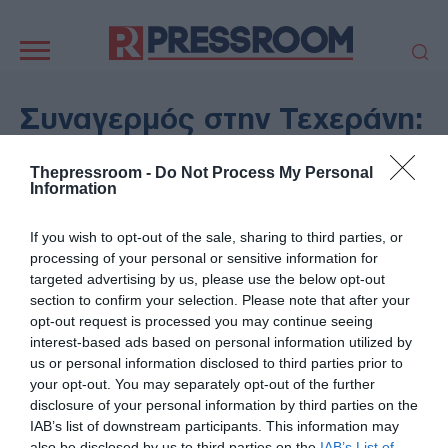
Κεντρική
πλοήγηση
ΠΟΛΙΤΙΚΗ
ΤΟΥΡΚΙΑ
Συναγερμός στην Τεχεράνη:
ΟΙΚΟΝΟΜΙΑ
ΕΛΛΑΔΑ
Τεράστια πυρκαγιά σε
ΕΚΚΛΗΣΙΑ
ΑΜΥΝΑ
Thepressroom -
Do Not Process My Personal
εμπορικό κέντρο – Πυκνοί
Information
ΔΙΕΘΝΗ
ΚΥΠΡΟΣ
καπνοί κάλυψαν τη δυτική
MEDIA
LIFESTYLE
If you wish to opt-out of the sale, sharing to third parties, or
πλευρά της πόλης
SPORTS
ΑΥΤΟΔΙΟΙΚΗΣΗ
processing of your personal or sensitive information for
targeted advertising by us, please use the below opt-out
AUTO - MOTO
ΓΑΣΤΡΟΝΟΜΙΑ
section to confirm your selection. Please note that after your
03/02/2026 - 10:28
ΥΓΕΙΑ
ΤΕΧΝΟΛΟΓΙΑ
opt-out request is processed you may continue seeing
ΔΙΕΘΝΗ
interest-based ads based on personal information utilized by
ΠΑΡΑΞΕΝΑ
ΖΩΔΙΑ
us or personal information disclosed to third parties prior to
ΑΡΘΡΟΓΡΑΦΙΑ
your opt-out. You may separately opt-out of the further
disclosure of your personal information by third parties on the
IAB’s list of downstream participants. This information may
also be disclosed by us to third parties on the
IAB’s List of