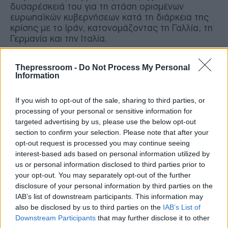
δυσαρέσκειά του για τη στάση ορισμένων
ευρωπαϊκών κυβερνήσεων κατά τη διάρκεια της
κρίσης με το Ιράν, κατονομάζοντας τη Γαλλία, τη
Γερμανία και την Ιταλία.
Στο επίκεντρο αμυντικές δαπάνες και
Thepressroom -
Do Not Process My Personal
Information
Ουκρανία
If you wish to opt-out of the sale, sharing to third parties, or
Οι ηγέτες των 32 κρατών-μελών του ΝΑΤΟ
processing of your personal or sensitive information for
επικεντρώνουν τις συζητήσεις τους στην
targeted advertising by us, please use the below opt-out
εφαρμογή της συμφωνίας για τη σταδιακή
section to confirm your selection. Please note that after your
αύξηση των αμυντικών δαπανών στο 5% του
opt-out request is processed you may continue seeing
ΑΕΠ, καθώς και στην ενίσχυση της ευρωπαϊκής
interest-based ads based on personal information utilized by
αμυντικής βιομηχανίας.
us or personal information disclosed to third parties prior to
your opt-out. You may separately opt-out of the further
Παράλληλα, ιδιαίτερη βαρύτητα δίνεται στη
disclosure of your personal information by third parties on the
συνέχιση της στρατιωτικής στήριξης προς την
IAB’s list of downstream participants. This information may
Ουκρανία, με αντικείμενο τις νέες αποστολές
also be disclosed by us to third parties on the
IAB’s List of
οπλικών συστημάτων, την ενίσχυση της
Downstream Participants
that may further disclose it to other