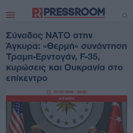
Κεντρική
πλοήγηση
ΠΟΛΙΤΙΚΗ
ΤΟΥΡΚΙΑ
Σύνοδος ΝΑΤΟ στην
ΟΙΚΟΝΟΜΙΑ
ΕΛΛΑΔΑ
Άγκυρα: «Θερμή» συνάντηση
ΕΚΚΛΗΣΙΑ
ΑΜΥΝΑ
Τραμπ-Ερντογάν, F-35,
ΔΙΕΘΝΗ
ΚΥΠΡΟΣ
κυρώσεις και Ουκρανία στο
MEDIA
LIFESTYLE
επίκεντρο
SPORTS
ΑΥΤΟΔΙΟΙΚΗΣΗ
AUTO - MOTO
ΓΑΣΤΡΟΝΟΜΙΑ
07/07/2026 - 22:25
ΥΓΕΙΑ
ΤΕΧΝΟΛΟΓΙΑ
ΔΙΕΘΝΗ
ΠΑΡΑΞΕΝΑ
ΖΩΔΙΑ
ΑΡΘΡΟΓΡΑΦΙΑ