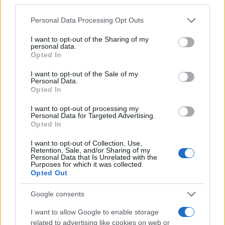
ουκρανικής αεράμυνας και τον μακροπρόθεσμο
third parties.
σχεδιασμό της βοήθειας προς το Κίεβο.
Please note that this website/app uses one or more Google
Personal Data Processing Opt Outs
services and may gather and store information including but
not limited to your visit or usage behaviour. You may click to
I want to opt-out of the Sharing of my
personal data.
grant or deny consent to Google and its third-party tags to
Opted In
use your data for below specified purposes in below Google
consent section.
I want to opt-out of the Sale of my
Personal Data.
Opted In
I want to opt-out of processing my
Personal Data for Targeted Advertising.
Opted In
I want to opt-out of Collection, Use,
Retention, Sale, and/or Sharing of my
Personal Data that Is Unrelated with the
Purposes for which it was collected.
Opted Out
Google consents
I want to allow Google to enable storage
related to advertising like cookies on web or