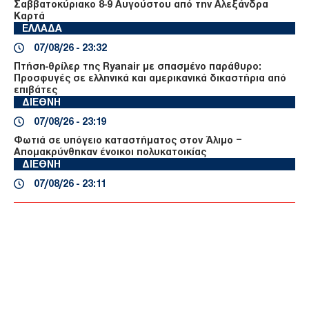
Σαββατοκύριακο 8-9 Αυγούστου από την Αλεξάνδρα
Καρτά
ΕΛΛΑΔΑ
07/08/26 - 23:32
Πτήση-θρίλερ της Ryanair με σπασμένο παράθυρο:
Προσφυγές σε ελληνικά και αμερικανικά δικαστήρια από
επιβάτες
ΔΙΕΘΝΗ
07/08/26 - 23:19
Φωτιά σε υπόγειο καταστήματος στον Άλιμο –
Απομακρύνθηκαν ένοικοι πολυκατοικίας
ΔΙΕΘΝΗ
07/08/26 - 23:11
Κλιμακώνεται η κόντρα Ισπανίας–Ιταλίας για το
μεταναστευτικό: Η Μαδρίτη απαντά με ελέγχους στα
σύνορα
ΔΙΕΘΝΗ
07/08/26 - 22:51
Reuters: Πρόοδος στις συνομιλίες Ομάν–Ιράν για τα
Στενά του Ορμούζ, σύμφωνα με Αμερικανό αξιωματούχο
ΔΙΕΘΝΗ