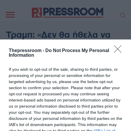
Κεντρική
πλοήγηση
ΠΟΛΙΤΙΚΗ
ΤΟΥΡΚΙΑ
Τραμπ: «Δεν θα ήθελα να
ΟΙΚΟΝΟΜΙΑ
ΕΛΛΑΔΑ
συναντηθώ με τον Χαμενεΐ»
ΕΚΚΛΗΣΙΑ
ΑΜΥΝΑ
Thepressroom -
Do Not Process My Personal
αλλά, αν τύχαινε, θα έδειχνα
Information
ΔΙΕΘΝΗ
ΚΥΠΡΟΣ
σεβασμό
MEDIA
LIFESTYLE
If you wish to opt-out of the sale, sharing to third parties, or
SPORTS
ΑΥΤΟΔΙΟΙΚΗΣΗ
processing of your personal or sensitive information for
05/06/2026 - 09:19
targeted advertising by us, please use the below opt-out
AUTO - MOTO
ΓΑΣΤΡΟΝΟΜΙΑ
ΔΙΕΘΝΗ
section to confirm your selection. Please note that after your
ΥΓΕΙΑ
ΤΕΧΝΟΛΟΓΙΑ
opt-out request is processed you may continue seeing
interest-based ads based on personal information utilized by
ΠΑΡΑΞΕΝΑ
ΖΩΔΙΑ
us or personal information disclosed to third parties prior to
ΑΡΘΡΟΓΡΑΦΙΑ
your opt-out. You may separately opt-out of the further
disclosure of your personal information by third parties on the
IAB’s list of downstream participants. This information may
also be disclosed by us to third parties on the
IAB’s List of