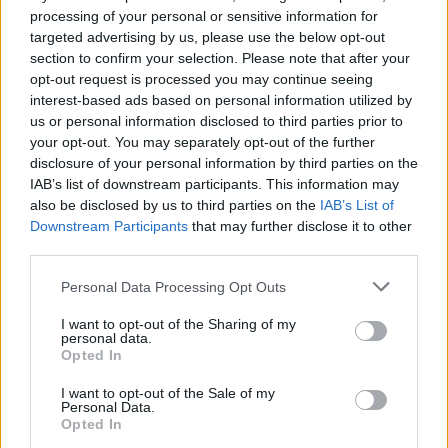
processing of your personal or sensitive information for
targeted advertising by us, please use the below opt-out
section to confirm your selection. Please note that after your
opt-out request is processed you may continue seeing
interest-based ads based on personal information utilized by
us or personal information disclosed to third parties prior to
your opt-out. You may separately opt-out of the further
disclosure of your personal information by third parties on the
IAB’s list of downstream participants. This information may
also be disclosed by us to third parties on the
IAB’s List of
Downstream Participants
that may further disclose it to other
third parties.
Please note that this website/app uses one or more Google
Personal Data Processing Opt Outs
Οι εικόνες από το Λεκανοπέδιο δείχνουν το παχύ
services and may gather and store information including but
στρώμα σκόνης να σκεπάζει την Αθήνα, με την
not limited to your visit or usage behaviour. You may click to
I want to opt-out of the Sharing of my
πρόγνωση να κάνει λόγο για υψηλές
personal data.
grant or deny consent to Google and its third-party tags to
συγκεντρώσεις σκόνης που «ταξιδεύει» από την
Opted In
use your data for below specified purposes in below Google
έρημο της Σαχάρας και οι οποίες
θα
consent section.
κορυφωθούν τις επόμενες ώρες,
κυρίως στα
I want to opt-out of the Sale of my
Personal Data.
δυτικά και νότια, σύμφωνα με το Εθνικό
Opted In
Αστεροσκοπείο Αθηνών/meteo.