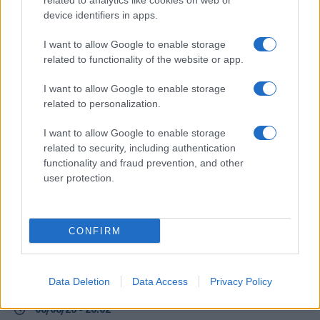
related to analytics like cookies on web or
device identifiers in apps.
Ροή Ειδήσεων
I want to allow Google to enable storage
related to functionality of the website or app.
ΔΙΕΘΝΗ
I want to allow Google to enable storage
08/08/26 - 23:21
related to personalization.
«Μυστήριο» με το εμπλουτισμένο ουράνιο του Ιράν:
Ανάσχεση του πυρηνικού προγράμματος βλέπουν οι
I want to allow Google to enable storage
ειδικοί, αλλά όχι καταστροφή
related to security, including authentication
ΔΙΕΘΝΗ
functionality and fraud prevention, and other
08/08/26 - 23:13
user protection.
Η αμερικανική Γερουσία ενέκρινε κυρώσεις-μαμούθ κατά
της Ρωσίας: Δασμοί έως 100% στις χώρες που
αγοράζουν ρωσικό πετρέλαιο και φυσικό αέριο
ΔΙΕΘΝΗ
CONFIRM
08/08/26 - 23:10
Επίσκεψη-αστραπή του διοικητή της CENTCOM στο
Ισραήλ: Συναντήθηκε με την ηγεσία των IDF
Data Deletion
Data Access
Privacy Policy
ΠΟΛΙΤΙΣΜΟΣ
08/08/26 - 23:02