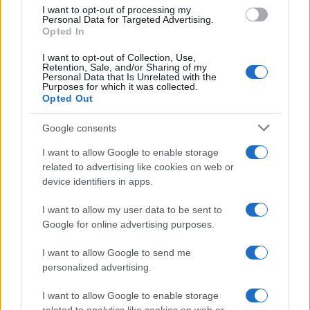
I want to opt-out of processing my
Personal Data for Targeted Advertising.
Το φαινόμενο δηλαδή θα βρίσκεται στην μέγιστη
Opted In
ένταση κατά τη διάρκεια της σημερινής ημέρας
(Κυριακή 15/02)
από το μεσημέρι και μετά και
I want to opt-out of Collection, Use,
Retention, Sale, and/or Sharing of my
θα αφορά το μεγαλύτερο μέρος της χώρας.
Personal Data that Is Unrelated with the
Purposes for which it was collected.
Opted Out
Οι υψηλότερες συγκεντρώσεις αναμένονται στη
Νότια Ελλάδα με έμφαση στην Κρήτη, στην
Google consents
Πελοπόννησο και στο Νότιο Αιγαίο.
I want to allow Google to enable storage
related to advertising like cookies on web or
ΑΚΟΛΟΥΘΗΣΤΕ ΜΑΣ ΣΤΟ GOOGLE
device identifiers in apps.
NEWS ΚΑΝΟΝΤΑΣ ΚΛΙΚ ΕΔΩ
I want to allow my user data to be sent to
Google for online advertising purposes.
TAGS
I want to allow Google to send me
personalized advertising.
ΑΦΡΙΚΑΝΙΚΗ ΣΚΟΝΗ
ΑΘΗΝΑ
ΚΑΙΡΟΣ
I want to allow Google to enable storage