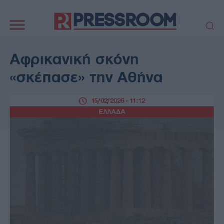
Κεντρική
πλοήγηση
ΠΟΛΙΤΙΚΗ
ΤΟΥΡΚΙΑ
Αφρικανική σκόνη
ΟΙΚΟΝΟΜΙΑ
ΕΛΛΑΔΑ
«σκέπασε» την Αθήνα
ΕΚΚΛΗΣΙΑ
ΑΜΥΝΑ
ΔΙΕΘΝΗ
ΚΥΠΡΟΣ
15/02/2026 - 11:12
ΕΛΛΑΔΑ
MEDIA
LIFESTYLE
SPORTS
ΑΥΤΟΔΙΟΙΚΗΣΗ
AUTO - MOTO
ΓΑΣΤΡΟΝΟΜΙΑ
ΥΓΕΙΑ
ΤΕΧΝΟΛΟΓΙΑ
ΠΑΡΑΞΕΝΑ
ΖΩΔΙΑ
ΑΡΘΡΟΓΡΑΦΙΑ