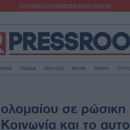
ΟΥΚΡΑΝΙΑ
ΤΟΥΡΚΙΑ
ΑΜΥΝΑ
ΕΚΚΛΗΣΙΑ
ΙΡΑΝ
ΝΟΜΙΑ
ΕΛΛΑΔΑ
ΕΚΚΛΗΣΙΑ
ΑΜΥΝΑ
ΔΙΕΘΝΗ
ΚΥΠΡ
ΟΥΡΚΙΑ
ΟΙΚΟΝΟΜΙΑ
ΜΥΝΑ
ΔΙΕΘΝΗ
FESTYLE
SPORTS
ολομαίου σε ρώσικη
ΑΣΤΡΟΝΟΜΙΑ
ΥΓΕΙΑ
ΩΔΙΑ
ΑΡΘΡΟΓΡΑΦΙΑ
α Κοινωνία και το αυτ