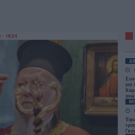
 - 18:24
Δ
Συν
για 
Χαμ
ανώ
Μ
Έφυ
τρα
Γκου