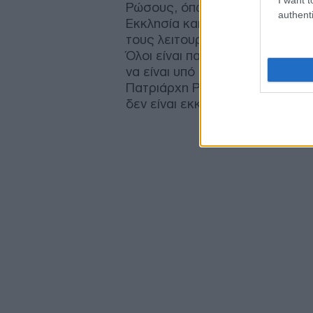
Ρώσους, όπως εδώ, για τους Ρ
authenti
Εκκλησία και εγώ παρακάλεσα τ
τους λειτουργεί στη γλώσσα το
Όλοι είναι παιδιά του Οικουμεν
να είναι υπό τον Πατριάρχη Βου
Πατριάρχη Ρωσίας, αυτά δεν είν
δεν είναι εκκλησιολογικά» είπε