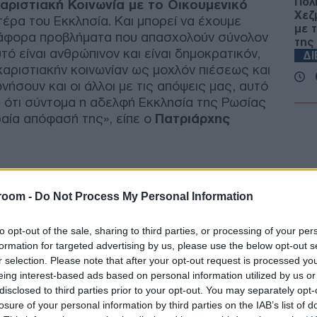
Πολι
αριστιακή Κοινωνία με το Οικουμενικό
Χεζμ
τέρα του Εκκλησία. Και μπορεί να έχουμε
με τ
άφορα προβλήματα που απασχολούν σύνολον
της
υτό είναι ανθρώπινον και είναι δημοκρατικόν,
Δ
χαριστιακήν κοινωνίαν ως μοχλόν πιέσεως και
ήσουν και οι άλλοι με τις απόψεις μας, αυτό
Ουκ
ος ότι σύντομα η αδελφή Εκκλησία της Ρωσίας
βελ
ραία απόφασή της», είπε ο
Πατριάρχης
δύο
Για
Ε
Τελ
room -
Do Not Process My Personal Information
Συγ
κηδ
to opt-out of the sale, sharing to third parties, or processing of your per
Ε
formation for targeted advertising by us, please use the below opt-out s
r selection. Please note that after your opt-out request is processed y
Δίω
eing interest-based ads based on personal information utilized by us or
26χ
disclosed to third parties prior to your opt-out. You may separately opt-
Βρε
losure of your personal information by third parties on the IAB’s list of
κατ