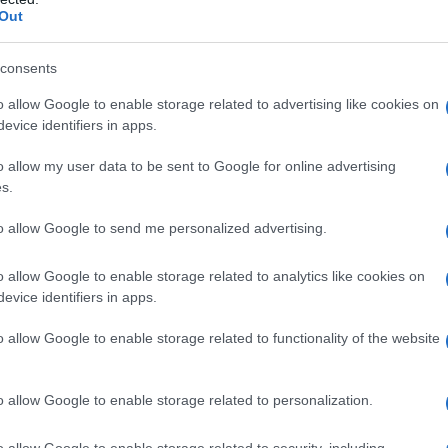
Out
υ οεπεσήμανε: «Όταν λέγη η αδελφή
Εκκλησία
τε, να μην εξομολογήστε, να μην κοινωνείτε
Ρωσ
consents
παρ
 Πατριαρχείο της Κωνσταντινουπόλεως, σας
των
όβλημα. Να μην ακούτε, να μην έχετε καμιάν
o allow Google to enable storage related to advertising like cookies on
ενό
οιμήν, ο δικός σας πνευματικός Πατέρας εδώ
evice identifiers in apps.
Ε
χης Κωνσταντινουπόλεως, είναι ο Οικουμενικός
o allow my user data to be sent to Google for online advertising
Τον
s.
παρ
να εκκλησιάζονται «τόσο στο
Μετόχι του
θάν
to allow Google to send me personalized advertising.
ραχωρηθεί προς εξυπηρέτηση της ρωσοφώνου
εγκ
ΥΓ
αι σε κάθε Ορθόδοξο Ναό στην Τουρκία».
o allow Google to enable storage related to analytics like cookies on
evice identifiers in apps.
κκλησίας
μας λένε ότι σε κάθε πόλη πρέπει
FDA
o allow Google to enable storage related to functionality of the website
mRN
οποίος είναι ο πνευματικός πατέρας όλων των
Δ
ου ζουν σε αυτή την πόλη, ανεξαρτήτως του
ώσοι, Ρουμάνοι, Ουκρανοί και ούτω καθεξής.
o allow Google to enable storage related to personalization.
ωνσταντινούπολη. Ο
Πατριάρχης
Νιγ
Ποιμενάρχης για τους Έλληνες, για τους
από 
o allow Google to enable storage related to security, including