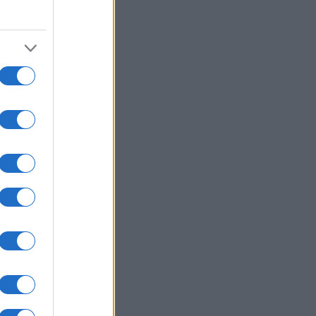
06/08/26 - 12:35
ικές εκστρατείες
απληροφόρησης στο στόχαστρο
 γερμανικών υπηρεσιών ασφαλείας
ψει εκλογών
ΛΛΑΔΑ
06/08/26 - 12:31
 χτύπησε το ρεύμα και τον
άτησαν: Δύο συλλήψεις για τον
ατο 72χρονου σε
αταλελειμμένο όχημα
ΕΙΑ
06/08/26 - 12:19
: Ενέκρινε το πρώτο εμβόλιο
A κατά της εποχικής γρίπης
ΙΕΘΝΗ
06/08/26 - 12:13
ηρία: 308 όμηροι ελεύθεροι μετά
γιγαντιαία επιχείρηση – Πολιτικό