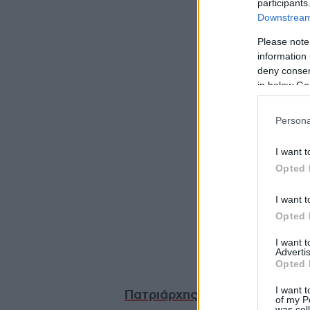
participants
Downstream 
Please note
information 
deny consent
in below Go
Persona
I want t
Opted 
I want t
Opted 
I want 
Advertis
Opted 
I want t
Πατριάρχης Βαρθολομαίος
of my P
was col