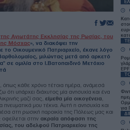
Ε
Κατ
στο
ευρ
κατο
«
της Αγιωτάτης Εκκλησίας της Ρωσίας, του
Τ
της Μόσχας
», να διακόψει την
ε το Οικουμενικό Πατριαρχείο, έκανε λόγο
Βαρθολομαίος, μιλώντας μετά από αρκετό
Ρομ
α" σε ομιλία στο Ι.Βατοπαιδινό Μετόχιο
γλά
EPF
ατά
ΤΟ
, όπως κάθε χρόνο τέτοια ημέρα, ανάμεσά
ζω ότι υπάρχει διάχυτος μία ανησυχία και ένα
Φιν
ημε
λικρινής μαζί σας,
είμεθα μία οικογένεια
,
Ορμ
τα πνευματικά μου τέκνα. Αυτή η ανησυχία και
για 
 μέσα στη ρωσική παροικία της Πόλεως μας και
Δ
 οφείλεται στην
ακραία απόφαση της
σίας, του αδελφού Πατριαρχείου της