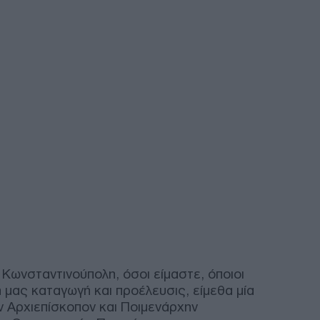
Ισρ
επι
Δ
Το 
στρα
Υεμ
Σαο
Ε
Λιμ
απέ
Θεσ
δια
Δ
 Κωνσταντινούπολη, όσοι είμαστε, όποιοι
κή μας καταγωγή και προέλευσις, είμεθα μία
Κλι
ον Αρχιεπίσκοπον και Ποιμενάρχην
Σφο