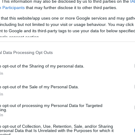
. This information may also be disclosed by us to third parties on the
IA
ΠΟ
Participants
that may further disclose it to other third parties.
 that this website/app uses one or more Google services and may gath
Μητ
including but not limited to your visit or usage behaviour. You may click 
«Δι
 to Google and its third-party tags to use your data for below specifi
ΟΠΕ
ogle consent section.
MYA
επι
Ε
l Data Processing Opt Outs
o opt-out of the Sharing of my personal data.
Έφο
In
Τέσ
τζό
ποι
o opt-out of the Sale of my Personal Data.
Δ
In
to opt-out of processing my Personal Data for Targeted
ing.
Νέα
In
Βόρ
εν 
o opt-out of Collection, Use, Retention, Sale, and/or Sharing
Ασί
ersonal Data that Is Unrelated with the Purposes for which it
Δ
lected.