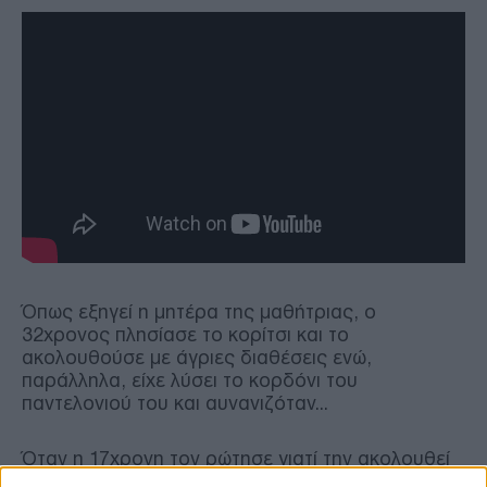
Όπως εξηγεί η μητέρα της μαθήτριας, ο
32χρονος πλησίασε το κορίτσι και το
ακολουθούσε με άγριες διαθέσεις ενώ,
παράλληλα, είχε λύσει το κορδόνι του
παντελονιού του και αυνανιζόταν...
Όταν η 17χρονη τον ρώτησε γιατί την ακολουθεί
εκείνος μπήκε στην πυλωτή της πολυκατοικίας για