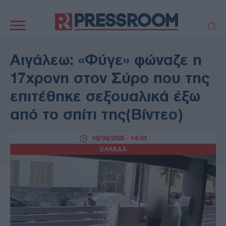
Κεντρική
πλοήγηση
ΠΟΛΙΤΙΚΗ
ΤΟΥΡΚΙΑ
Αιγάλεω: «Φύγε» φώναζε η
ΟΙΚΟΝΟΜΙΑ
ΕΛΛΑΔΑ
17χρονη στον Σύρο που της
ΕΚΚΛΗΣΙΑ
ΑΜΥΝΑ
επιτέθηκε σεξουαλικά έξω
ΔΙΕΘΝΗ
ΚΥΠΡΟΣ
από το σπίτι της(Βίντεο)
MEDIA
LIFESTYLE
SPORTS
ΑΥΤΟΔΙΟΙΚΗΣΗ
16/09/2025 - 14:33
AUTO - MOTO
ΓΑΣΤΡΟΝΟΜΙΑ
ΕΛΛΑΔΑ
ΥΓΕΙΑ
ΤΕΧΝΟΛΟΓΙΑ
ΠΑΡΑΞΕΝΑ
ΖΩΔΙΑ
ΑΡΘΡΟΓΡΑΦΙΑ