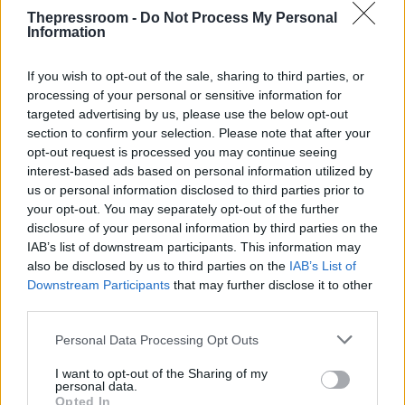
να κρυφτεί και η κοπέλα σώθηκε χάρη στην
Thepressroom -
Do Not Process My Personal
παρέμβαση του ξαδέλφου της ο οποίος μαζί με
Information
ένα ακόμη άτομο ακινητοποίησαν τον Σύριο.
If you wish to opt-out of the sale, sharing to third parties, or
processing of your personal or sensitive information for
"Αυτό έγινε 13.20, το μεσημέρι. Το παιδί γύριζε
targeted advertising by us, please use the below opt-out
από το σχολείο εκείνη την ώρα. Αυτός, όπως
section to confirm your selection. Please note that after your
μάθαμε εκ των υστέρων, ξεκίνησε από την
opt-out request is processed you may continue seeing
Μαρμαρά και επιτέθηκε σε μια 14χρονη.
interest-based ads based on personal information utilized by
us or personal information disclosed to third parties prior to
Εκεί ένα παλικάρι κάλεσε την Αστυνομία γιατί
your opt-out. You may separately opt-out of the further
φοβόταν να τον πιάσει μόνος του αλλά τον
disclosure of your personal information by third parties on the
ακολούθησε.
IAB’s list of downstream participants. This information may
also be disclosed by us to third parties on the
IAB’s List of
Μετά αυτός επιτέθηκε σε μια άλλη γυναίκα και
Downstream Participants
that may further disclose it to other
αφού έφυγε στο δρόμο συνάντησε την κόρη μου.
third parties.
Του φώναζε η κόρη μου 'φύγε, τι θες;' και εκείνος
Please note that this website/app uses one or more Google
Personal Data Processing Opt Outs
αυνανιζόταν. Είχε λύσει το κορδόνι από το μαγιό
services and may gather and store information including but
που φορούσε και είχε βάλει το χέρι του μέσα.
not limited to your visit or usage behaviour. You may click to
I want to opt-out of the Sharing of my
personal data.
grant or deny consent to Google and its third-party tags to
Opted In