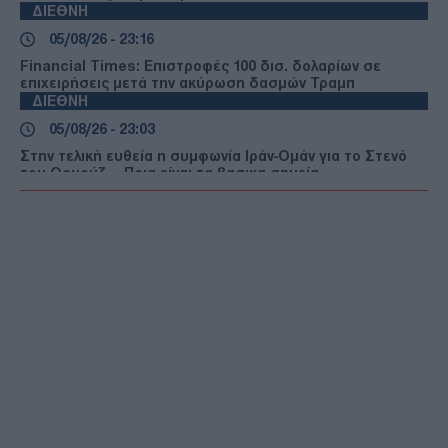
ΔΙΕΘΝΗ
05/08/26 - 23:16
Financial Times: Επιστροφές 100 δισ. δολαρίων σε
επιχειρήσεις μετά την ακύρωση δασμών Τραμπ
ΔΙΕΘΝΗ
05/08/26 - 23:03
Στην τελική ευθεία η συμφωνία Ιράν-Ομάν για το Στενό
του Ορμούζ — Ποια είναι τα βασικα σημεία
ΔΙΕΘΝΗ
05/08/26 - 22:49
ΗΠΑ: Τρεις νεκροί και ένας τραυματίας από
πυροβολισμούς στη Βόρεια Καρολίνα
ΕΛΛΑΔΑ
05/08/26 - 22:44
Κλήρωση ΛΟΤΤΟ 2750 (5/8/2026): Δείτε τους τυχερούς
αριθμούς
ΔΙΕΘΝΗ
05/08/26 - 22:12
Πεζεσκιάν: «Πολύ δύσκολη» προς το παρόν η επικοινωνία
με τον Μοτζτάμπα Χαμενεΐ