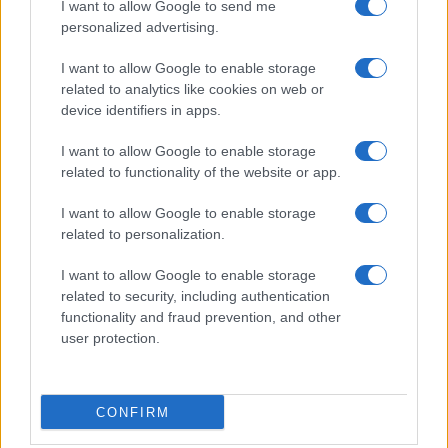
I want to allow Google to send me
personalized advertising.
I want to allow Google to enable storage
related to analytics like cookies on web or
device identifiers in apps.
I want to allow Google to enable storage
related to functionality of the website or app.
Την ακολούθησε μέχρι την είσοδο, μας χτυπούσε
το κουδούνι, της ανοίξαμε και σώθηκε. Αυτός
I want to allow Google to enable storage
είχε μπει στην πυλωτή και κρύφτηκε στο γκαράζ.
related to personalization.
Κατέβηκα εγώ και πέρασε από μπροστά μου
I want to allow Google to enable storage
απαθέστατος. Εγώ του φώναζα 'τι έκανες στο
related to security, including authentication
παιδί μου;' και εκείνος συνέχιζε να περπατάει
functionality and fraud prevention, and other
μέχρι που τον ακινητοποίησαν ο ανιψιός μου με
user protection.
το άλλο το παλικάρι", λέει η μητέρα της
17χρονης.
CONFIRM
ΑΚΟΛΟΥΘΗΣΤΕ ΜΑΣ ΣΤΟ GOOGLE