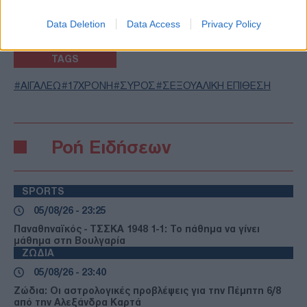
NEWS ΚΑΝΟΝΤΑΣ ΚΛΙΚ ΕΔΩ
Data Deletion
Data Access
Privacy Policy
TAGS
ΑΙΓΑΛΕΩ
17ΧΡΟΝΗ
ΣΥΡΟΣ
ΣΕΞΟΥΑΛΙΚΗ ΕΠΙΘΕΣΗ
Ροή Ειδήσεων
SPORTS
05/08/26 - 23:25
Παναθηναϊκός - ΤΣΣΚΑ 1948 1-1: Το πάθημα να γίνει
μάθημα στη Βουλγαρία
ΖΩΔΙΑ
05/08/26 - 23:40
Ζώδια: Οι αστρολογικές προβλέψεις για την Πέμπτη 6/8
από την Αλεξάνδρα Καρτά