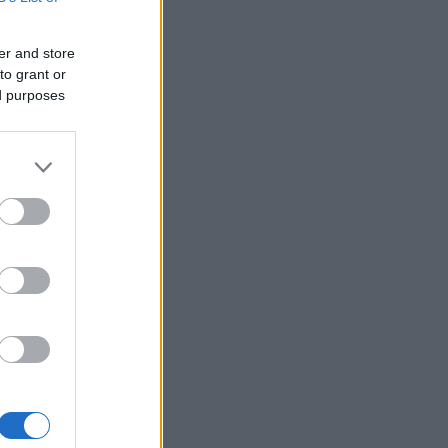
06/08/26 - 20:50
ία: Νεκροί και τραυματίες από
er and store
ηξη σε λεωφορείο κοντά στη
to grant or
ασκό
ΙΕΘΝΗ
ed purposes
06/08/26 - 20:50
hington Post: Ο Τραμπ θέλει τον
ι Ντι Βανς υποψήφιο για την
εδρία το 2028
ΙΕΘΝΗ
06/08/26 - 20:17
βακία: Ιστορικό ρεκόρ ζέστης με
2 βαθμούς Κελσίου
ΙΕΘΝΗ
06/08/26 - 20:03
εράνη προς χώρες του Κόλπου:
στε τον Τραμπ να σταματήσει τις
θέσεις, ειδάλλως θα υπάρξουν
ποινα
ΙΕΘΝΗ