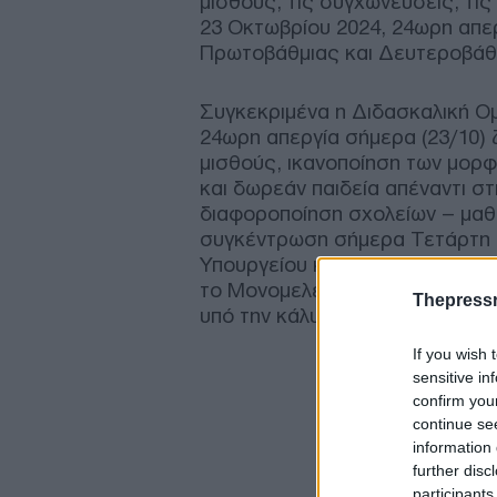
μισθούς, τις συγχωνεύσεις, τι
23 Οκτωβρίου 2024, 24ωρη απερ
Πρωτοβάθμιας και Δευτεροβάθ
Συγκεκριμένα η Διδασκαλική Ο
24ωρη απεργία σήμερα (23/10)
μισθούς, ικανοποίηση των μορφ
και δωρεάν παιδεία απέναντι σ
διαφοροποίηση σχολείων – μαθη
συγκέντρωση σήμερα Τετάρτη σ
Υπουργείου κατά της απεργία 
το Μονομελές Πρωτοδικείο Αθη
Thepress
υπό την κάλυψη της ΑΔΕΔΥ.
If you wish 
sensitive in
confirm you
continue se
information 
further disc
participants