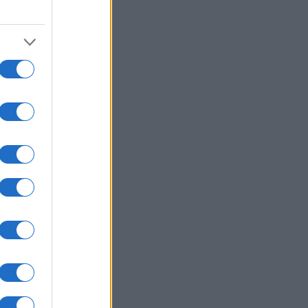
06/08/26 - 19:52
ένσκι: Στην Σερβία το Σάββατο,
 πρώτη φορά μετά την έναρξη του
ο-ουκρανικού πολέμου
ΛΛΑΔΑ
06/08/26 - 19:37
ν Ελλάδα απόψε η 46χρονη που
ηγορείται για την υπόθεση της
fin — Θα μεταφερθεί στη ΓΑΔΑ
ΙΕΘΝΗ
06/08/26 - 19:22
ΗΠΑ ανακάλεσαν τη βίζα της
σβειρας της Βραζιλίας – Νέα
αση Τραμπ και Λούλα
ΙΕΘΝΗ
06/08/26 - 18:57
μάκωση της σύγκρουσης Ρωσίας–
ρανίας: Πλήγματα σε διυλιστήρια
 επιθέσεις με drones