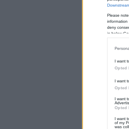
Downstream 
Please note
information 
deny consent
in below Go
Persona
I want t
Opted 
I want t
Opted 
I want 
Advertis
Opted 
I want t
of my P
was col