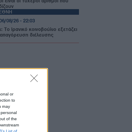
ί είναι οι τυχεροί αριθμοί που
δίζουν
ΙΕΘΝΗ
06/08/26 - 22:03
: Το Ιρανικό κοινοβούλιο εξετάζει
 απαγόρευση διέλευσης
ρικανικών και ισραηλινών πλοίων
 το Ορμούζ
ΛΛΑΔΑ
06/08/26 - 21:31
καγιές: Ολοκληρώθηκαν 325
οψίες σε πληγείσες περιοχές -
τάλληλα κρίθηκαν 118 κτήρια
ΙΕΘΝΗ
sonal or
06/08/26 - 21:07
ection to
μανία: Τουλάχιστον 25 τραυματίες
ou may
 σύγκρουση τραμπ στο
 personal
λζενκίρχεν - Σε σοβαρή
out of the
άσταση 3 εξ' αυτών
 downstream
ΙΕΘΝΗ
B’s List of