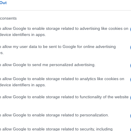
Out
Ζελ
consents
ι 25 Οκτωβρίου έχουν προκηρύξει και οι
για
ρωσ
τητα των σχολείων.
o allow Google to enable storage related to advertising like cookies on
Ε
evice identifiers in apps.
ένων στις Υπηρεσίες (Ο.Σ.Ε.ΥΠ.Ε.) διεκδικεί
o allow my user data to be sent to Google for online advertising
πάγιας και διαρκούς φύσης των αναγκών
Στη
s.
κατ
ι μετατροπή των ΙΔΟΧ σε πλήρους
Mar
 προτεραιότητα στις προσλήψεις πλήρους
to allow Google to send me personalized advertising.
Δ
έτος 2025-2026 σε όλους όσοι έχουν
ση τα έτη εμπειρίας, υποχρέωση Προσλήψεων
o allow Google to enable storage related to analytics like cookies on
ν μηνών, Μέσα Ατομικής Προστασίας, Ο
Οι 
evice identifiers in apps.
πρέ
α ΕΡΓΑΝΗ να είναι ενιαίος για το προσωπικό
έντ
, υπογραφή συλλογικής σύμβασης εργασίας
o allow Google to enable storage related to functionality of the website
Δ
ικών και της Ομοσπονδίας, πιστοποίηση
ι Πιστοποίηση Προϊόντων Καθαρισμού και
o allow Google to enable storage related to personalization.
 Πληρωμές Μισθοδοσίας, χορήγηση Εξόδων
Κλι
Ουκ
και
o allow Google to enable storage related to security, including