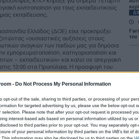
ς προσλήψεις κτλ.» κήρυξε για σήμερα Τετάρτη
Αυτο
κερ
γιακή κινητοποίηση για τους εκπαιδευτικούς
Δ
μιας εκπαίδευσης.
μοσπονδία Ελλάδος (ΔΟΕ) είχε προκηρύξει
Fars
την
 ζητώντας «ουσιαστικές αυξήσεις στους
αμε
ωτικών αναγκών των παιδιών μας για δημόσια
από
την εμπορευματοποίηση, κατηγοριοποίηση και
Ε
τών – εκπαιδευτικών» και καλεί σε απεργιακή
τις 12:00 στα Προπύλαια. Η προσφυγή του
Πυρ
σύμφωνα με πληροφορίες βγήκε παράνομη από
αυτ
νών, ωστόσο θα πραγματοποιηθεί κανονικά
room -
Do Not Process My Personal Information
Ακα
Δ
to opt-out of the sale, sharing to third parties, or processing of your per
formation for targeted advertising by us, please use the below opt-out s
Γερ
r selection. Please note that after your opt-out request is processed y
από
eing interest-based ads based on personal information utilized by us or
Γκε
disclosed to third parties prior to your opt-out. You may separately opt-
κατ
losure of your personal information by third parties on the IAB’s list of
Δ
. This information may also be disclosed by us to third parties on the
IA