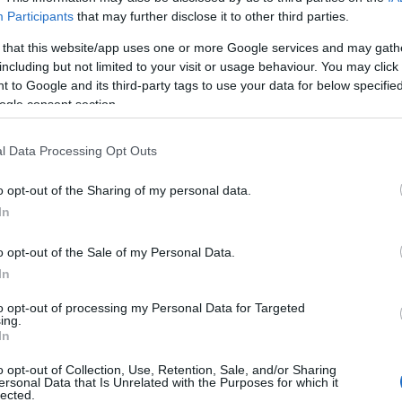
Participants
that may further disclose it to other third parties.
Συρ
 that this website/app uses one or more Google services and may gath
έκρ
including but not limited to your visit or usage behaviour. You may click 
Δαμ
Δ
 to Google and its third-party tags to use your data for below specifi
ogle consent section.
Was
l Data Processing Opt Outs
Τζέ
προ
Δ
o opt-out of the Sharing of my personal data.
In
Σλο
o opt-out of the Sale of my Personal Data.
42,
In
Δ
to opt-out of processing my Personal Data for Targeted
ing.
Τεχ
In
Πεί
επι
o opt-out of Collection, Use, Retention, Sale, and/or Sharing
αντί
ersonal Data that Is Unrelated with the Purposes for which it
lected.
Δ