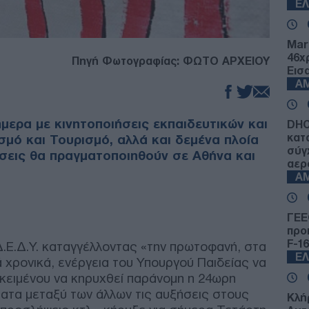
Ε
Mar
46χ
Πηγή Φωτογραφίας: ΦΩΤΟ ΑΡΧΕΙΟΥ
Εισ
Α
μερα με κινητοποιήσεις εκπαιδευτικών και
DHC
κατ
σμό και Τουρισμό, αλλά και δεμένα πλοία
σύγ
ώσεις θα πραγματοποιηθούν σε Αθήνα και
αερ
Α
ΓΕΕ
προ
F-16
Δ.Ε.Δ.Υ. καταγγέλλοντας «την πρωτοφανή, στα
Ε
ά χρονικά, ενέργεια του Υπουργού Παιδείας να
οκειμένου να κηρυχθεί παράνομη η 24ωρη
ματα μεταξύ των άλλων τις αυξήσεις στους
Κλή