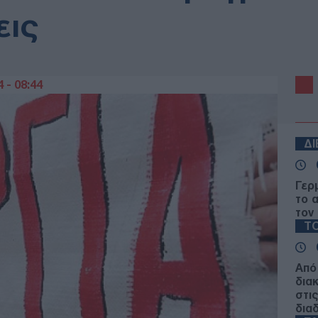
εις
 - 08:44
Δ
Γερ
το 
τον
ΤΟ
Από
δια
στι
δια