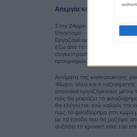
authenti
Απεργία και των εργαζομέ
Στην 24ωρη πανελλαδική απεργί
Επισιτισμό – Τουρισμό, όπως 
Εργαζομένων στον Επισιτισμό Τ
έξω από το υπουργείο Εργασίας
συγκεντρώσεις των σωματείων 
προορισμών.
Αιτήματα της κινητοποίησης εί
40ωρο, αλλά και η «αξιοπρεπής
εποχιακά εργαζόμενους μέσω το
πώς θα μοιράζει το φιλοδώρημ
θα ελέγχεται, ενώ καλούν την 
πως το φιλοδώρημα στη χώρα μα
με τα έσοδα που θα μαζέψει α
αυξήσει τη χρονική ισχύ του ε