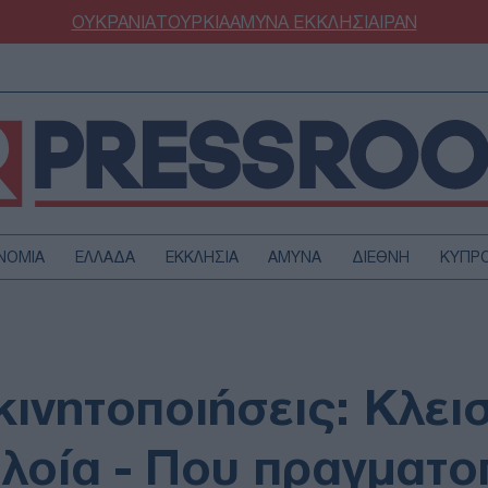
ΟΥΚΡΑΝΙΑ
ΤΟΥΡΚΙΑ
ΑΜΥΝΑ
ΕΚΚΛΗΣΙΑ
ΙΡΑΝ
ΝΟΜΙΑ
ΕΛΛΑΔΑ
ΕΚΚΛΗΣΙΑ
ΑΜΥΝΑ
ΔΙΕΘΝΗ
ΚΥΠΡ
ΟΥΡΚΙΑ
ΟΙΚΟΝΟΜΙΑ
ΜΥΝΑ
ΔΙΕΘΝΗ
FESTYLE
SPORTS
κινητοποιήσεις: Κλει
ΑΣΤΡΟΝΟΜΙΑ
ΥΓΕΙΑ
ΩΔΙΑ
ΑΡΘΡΟΓΡΑΦΙΑ
πλοία - Που πραγματο