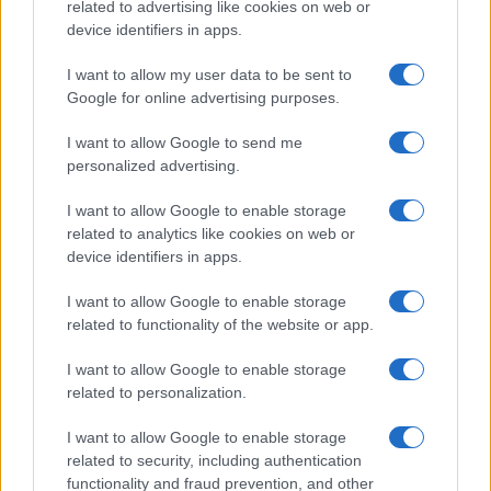
related to advertising like cookies on web or
Ροή Ειδήσεων
device identifiers in apps.
I want to allow my user data to be sent to
ΠΟΛΙΤΙΚΗ
Google for online advertising purposes.
06/08/26 - 08:56
I want to allow Google to send me
Στοίχημα ταχύτητας για την κυβέρνηση στη Δυτική
Αττική και Βοιωτία: Αποζημιώσεις-εξπρές στους
personalized advertising.
πυρόπληκτους εν μέσω διασταυρούμενων πυρών από την
αντιπολίτευση
I want to allow Google to enable storage
ΔΙΕΘΝΗ
related to analytics like cookies on web or
06/08/26 - 08:53
device identifiers in apps.
15 πλοία, 275 δισεκατομμύρια: Το αστρονομικό κόστος
των νέων αμερικανικών θωρηκτών «Ντόναλντ Τραμπ»
I want to allow Google to enable storage
ΔΙΕΘΝΗ
related to functionality of the website or app.
06/08/26 - 08:49
I want to allow Google to enable storage
Διπλωματικό «άνοιγμα» του Ισραήλ στη Λατινική Αμερική:
related to personalization.
Στη διευρυμένη περιοδεία του Γκίντεον Σάαρ ο
Ισημερινός και η Κολομβία
I want to allow Google to enable storage
ΔΙΕΘΝΗ
related to security, including authentication
06/08/26 - 08:46
functionality and fraud prevention, and other