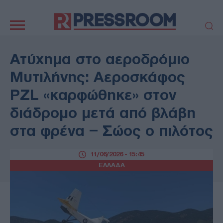
Κεντρική
πλοήγηση
ΠΟΛΙΤΙΚΗ
ΤΟΥΡΚΙΑ
Ατύχημα στο αεροδρόμιο
ΟΙΚΟΝΟΜΙΑ
ΕΛΛΑΔΑ
Μυτιλήνης: Αεροσκάφος
ΕΚΚΛΗΣΙΑ
ΑΜΥΝΑ
PZL «καρφώθηκε» στον
ΔΙΕΘΝΗ
ΚΥΠΡΟΣ
διάδρομο μετά από βλάβη
MEDIA
LIFESTYLE
στα φρένα – Σώος ο πιλότος
SPORTS
ΑΥΤΟΔΙΟΙΚΗΣΗ
AUTO - MOTO
ΓΑΣΤΡΟΝΟΜΙΑ
11/06/2026 - 15:45
ΥΓΕΙΑ
ΤΕΧΝΟΛΟΓΙΑ
ΕΛΛΑΔΑ
ΠΑΡΑΞΕΝΑ
ΖΩΔΙΑ
ΑΡΘΡΟΓΡΑΦΙΑ