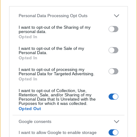
third parties.
Please note that this website/app uses one or more Google
Personal Data Processing Opt Outs
services and may gather and store information including but
not limited to your visit or usage behaviour. You may click to
I want to opt-out of the Sharing of my
Παράλληλα, ξεκίνησε αμέσως η επιχείρηση
personal data.
grant or deny consent to Google and its third-party tags to
απομάκρυνσης του καθηλωμένου αεροσκάφους
Opted In
use your data for below specified purposes in below Google
από τον διάδρομο για την ομαλή διεξαγωγή των
consent section.
υπόλοιπων πτήσεων.
I want to opt-out of the Sale of my
Personal Data.
Opted In
ΑΚΟΛΟΥΘΗΣΤΕ ΜΑΣ ΣΤΟ GOOGLE
I want to opt-out of processing my
NEWS ΚΑΝΟΝΤΑΣ ΚΛΙΚ ΕΔΩ
Personal Data for Targeted Advertising.
Opted In
I want to opt-out of Collection, Use,
Retention, Sale, and/or Sharing of my
TAGS
Personal Data that Is Unrelated with the
Purposes for which it was collected.
ΑΤΥΧΗΜΑ
ΑΕΡΟΔΡΟΜΙΟ ΜΥΤΙΛΗΝΗΣ
Opted Out
ΣΩΟΣ Ο ΠΙΛΟΤΟΣ
PZLM-18
Google consents
I want to allow Google to enable storage