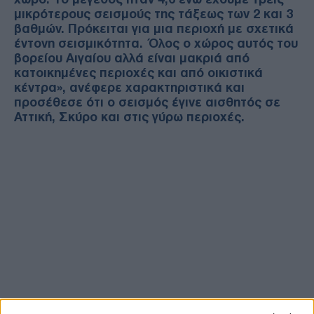
μικρότερους σεισμούς της τάξεως των 2 και 3
βαθμών. Πρόκειται για μια περιοχή με σχετικά
έντονη σεισμικότητα. Όλος ο χώρος αυτός του
βορείου Αιγαίου αλλά είναι μακριά από
κατοικημένες περιοχές και από οικιστικά
κέντρα», ανέφερε χαρακτηριστικά και
προσέθεσε ότι ο σεισμός έγινε αισθητός σε
Αττική, Σκύρο και στις γύρω περιοχές.