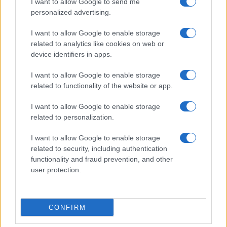
I want to allow Google to send me
Ελλάδα και Κύπρο
ΕΛΛΑΔΑ
personalized advertising.
09/08/26 - 23:14
I want to allow Google to enable storage
Εκρηκτικό κοκτέιλ καύσωνα και ανέμων: Στο «κόκκινο»
related to analytics like cookies on web or
Αττική, Κυκλάδες και Πελοπόννησος
device identifiers in apps.
ΤΟΥΡΚΙΑ
09/08/26 - 23:04
I want to allow Google to enable storage
Ισραήλ κατά Τουρκίας: «Δίνει στη Χαμάς χώρο για
related to functionality of the website or app.
μυστικές επιχειρήσεις»
ΔΙΕΘΝΗ
I want to allow Google to enable storage
09/08/26 - 23:00
related to personalization.
Ευρώπη σε κλοιό καύσωνα και ξηρασίας – Ποτάμια
I want to allow Google to enable storage
στερεύουν και δάση παραδίδονται στις φλόγες
ΕΛΛΑΔΑ
related to security, including authentication
functionality and fraud prevention, and other
09/08/26 - 22:54
user protection.
Νεκρός 66χρονος στην Ιβήρων – Είχε καταγγείλει
ξυλοδαρμό από συγγενείς του
ΔΙΕΘΝΗ
CONFIRM
09/08/26 - 22:24
Μεγάλες αποκλίσεις και νέοι όροι: Γιατί οι επαφές ΗΠΑ -