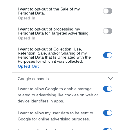
use your data for below specified purposes in below Google
consent section.
I want to opt-out of the Sale of my
Personal Data.
TAGS
Opted In
I want to opt-out of processing my
ΣΕΙΣΜΟΣ
ΣΕΙΣΜΟΣ ΤΩΡΑ
ΣΕΙΣΜΟΣ ΣΚΥΡΟΣ
Personal Data for Targeted Advertising.
ΕΥΘΥΜΙΟΣ ΛΕΚΚΑΣ
Opted In
I want to opt-out of Collection, Use,
Retention, Sale, and/or Sharing of my
Personal Data that Is Unrelated with the
Ροή Ειδήσεων
Purposes for which it was collected.
Opted Out
Google consents
ΖΩΔΙΑ
09/08/26 - 23:43
I want to allow Google to enable storage
related to advertising like cookies on web or
Ζώδια: Οι αστρολογικές προβλέψεις για την Δευτέρα 10/8
από την Αλεξάνδρα Καρτά
device identifiers in apps.
ΔΙΕΘΝΗ
I want to allow my user data to be sent to
09/08/26 - 23:24
Google for online advertising purposes.
Το Σύμφωνο της Μέκκας και η Ανατολική Μεσόγειος:
Γιατί η νέα συμμαχία φέρνει πιο κοντά Ισραήλ, Ινδία,