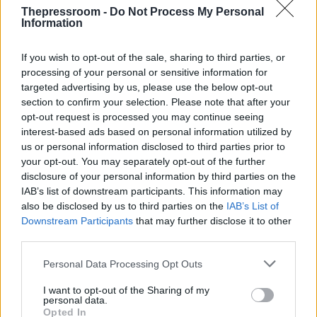
Thepressroom -
Do Not Process My Personal
Information
If you wish to opt-out of the sale, sharing to third parties, or
processing of your personal or sensitive information for
targeted advertising by us, please use the below opt-out
section to confirm your selection. Please note that after your
opt-out request is processed you may continue seeing
interest-based ads based on personal information utilized by
us or personal information disclosed to third parties prior to
your opt-out. You may separately opt-out of the further
disclosure of your personal information by third parties on the
IAB’s list of downstream participants. This information may
also be disclosed by us to third parties on the
IAB’s List of
Downstream Participants
that may further disclose it to other
third parties.
Please note that this website/app uses one or more Google
Personal Data Processing Opt Outs
services and may gather and store information including but
ΑΚΟΛΟΥΘΗΣΤΕ ΜΑΣ ΣΤΟ GOOGLE
not limited to your visit or usage behaviour. You may click to
I want to opt-out of the Sharing of my
personal data.
grant or deny consent to Google and its third-party tags to
NEWS ΚΑΝΟΝΤΑΣ ΚΛΙΚ ΕΔΩ
Opted In