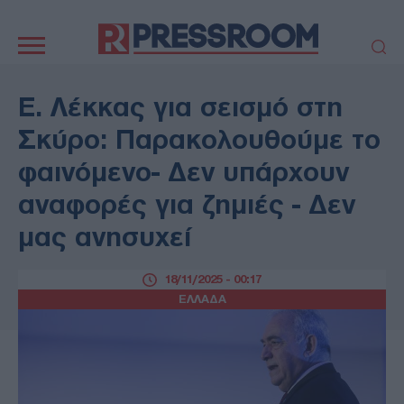
Κεντρική
πλοήγηση
ΠΟΛΙΤΙΚΗ
ΤΟΥΡΚΙΑ
Ε. Λέκκας για σεισμό στη
ΟΙΚΟΝΟΜΙΑ
ΕΛΛΑΔΑ
Σκύρο: Παρακολουθούμε το
ΕΚΚΛΗΣΙΑ
ΑΜΥΝΑ
φαινόμενο- Δεν υπάρχουν
ΔΙΕΘΝΗ
ΚΥΠΡΟΣ
αναφορές για ζημιές - Δεν
MEDIA
LIFESTYLE
μας ανησυχεί
SPORTS
ΑΥΤΟΔΙΟΙΚΗΣΗ
AUTO - MOTO
ΓΑΣΤΡΟΝΟΜΙΑ
18/11/2025 - 00:17
ΥΓΕΙΑ
ΤΕΧΝΟΛΟΓΙΑ
ΕΛΛΑΔΑ
ΠΑΡΑΞΕΝΑ
ΖΩΔΙΑ
ΑΡΘΡΟΓΡΑΦΙΑ