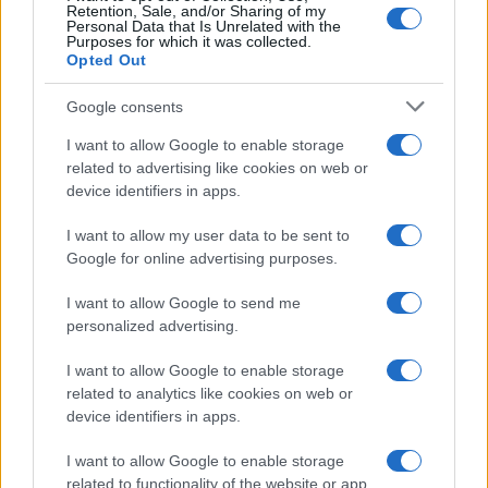
Retention, Sale, and/or Sharing of my
SPORTS
Personal Data that Is Unrelated with the
Purposes for which it was collected.
06/08/26 - 23:52
Opted Out
ΠΑΟΚ - Άντερλεχτ 0-1: Σοκαρίστηκε αλλά μπορεί!!
ΕΛΛΑΔΑ
Google consents
06/08/26 - 23:46
I want to allow Google to enable storage
Χανιά: ΕΔΕ για την 75χρονη που έφυγε από το Αστυνομικό
related to advertising like cookies on web or
Τμήμα και βρέθηκε νεκρή
device identifiers in apps.
ΔΙΕΘΝΗ
06/08/26 - 23:20
I want to allow my user data to be sent to
Οι «μαύρες χήρες» της Ρωσίας εν καιρώ πολέμου:
Google for online advertising purposes.
Παντρεύονται νεοσύλλεκτους για να εισπράξουν
αποζημιώσεις θανάτου
I want to allow Google to send me
ΔΙΕΘΝΗ
personalized advertising.
06/08/26 - 23:16
I want to allow Google to enable storage
Γερμανία: Νέο δημοσκοπικό ρεκόρ για το ακροδεξιό AfD
και βαριά φθορά για τον Μερτς
related to analytics like cookies on web or
ΤΟΥΡΚΙΑ
device identifiers in apps.
06/08/26 - 22:47
I want to allow Google to enable storage
Από τα πλαστά διαβατήρια στα δίκτυα διακίνησης: Ο
related to functionality of the website or app.