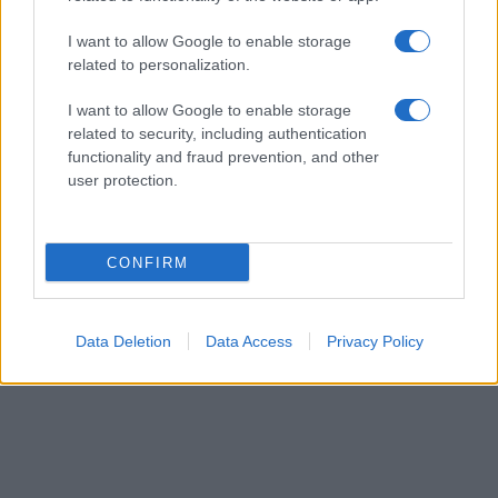
ρόλος της Τουρκίας στις σύγχρονες μεταναστευτικές
διαδρομές
ΕΛΛΑΔΑ
I want to allow Google to enable storage
related to personalization.
06/08/26 - 22:34
Marfin: Έφθασε στην Ελλάδα η 46χρονη κατηγορούμενη -
I want to allow Google to enable storage
Ενώπιον της Εισαγγελίας την Παρασκευή
related to security, including authentication
ΑΜΥΝΑ
functionality and fraud prevention, and other
06/08/26 - 22:26
user protection.
DHC-515: Άρχισε στον Καναδά η κατασκευή του πρώτου
ελληνικού σύγχρονου δασοπυροσβεστικού αεροσκάφους
ΑΜΥΝΑ
CONFIRM
06/08/26 - 22:17
ΓΕΕΘΑ: Σοβαρές τουρκικές προκλήσεις στο Αιγαίο, με
οπλισμένα F-16, εμπλοκή, UAV και ATR-72!
ΕΛΛΑΔΑ
Data Deletion
Data Access
Privacy Policy
06/08/26 - 22:13
Κλήρωση Τζόκερ 3102 (6/8/2026): Αυτοί είναι οι τυχεροί
αριθμοί που κερδίζουν
ΔΙΕΘΝΗ
06/08/26 - 22:03