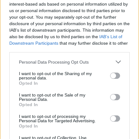
interest-based ads based on personal information utilized by
us or personal information disclosed to third parties prior to
your opt-out. You may separately opt-out of the further
disclosure of your personal information by third parties on the
IAB’s list of downstream participants. This information may
also be disclosed by us to third parties on the
IAB’s List of
Downstream Participants
that may further disclose it to other
third parties.
TAGS
Please note that this website/app uses one or more Google
Personal Data Processing Opt Outs
services and may gather and store information including but
ΕΛΤΑ
ΔΗΜΑΡΧΕΙΟ ΔΑΦΝΗΣ
ΕΜΠΡΗΣΤΙΚΗ ΕΠΙΘΕΣΗ
not limited to your visit or usage behaviour. You may click to
I want to opt-out of the Sharing of my
personal data.
grant or deny consent to Google and its third-party tags to
Opted In
use your data for below specified purposes in below Google
consent section.
Ροή Ειδήσεων
I want to opt-out of the Sale of my
Personal Data.
Opted In
ΖΩΔΙΑ
I want to opt-out of processing my
Personal Data for Targeted Advertising.
06/08/26 - 23:52
Opted In
Ζώδια: Οι αστρολογικές προβλέψεις για την Παρασκευή
I want to opt-out of Collection, Use,
7/8 από την Αλεξάνδρα Καρτά