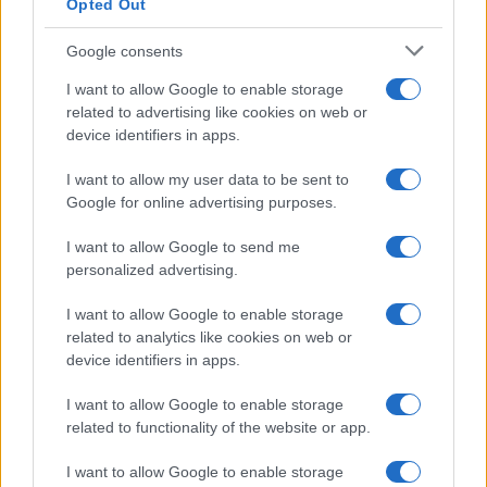
Opted Out
ΠΣΕΜΙΣΛΆΒ ΓΕΖΙΌΡΣΚΙ
ΦΥΛΑΚΕΣ ΚΟΡΥΔΑΛΛΟΥ
Google consents
ΚΑΤΆΣΤΗΜΑ ΚΡΆΤΗΣΗΣ ΓΥΝΑΙΚΏΝ ΚΟΡΥΔΑΛΛΟΎ
ΑΓΙΑ ΠΑΡΑΣΚΕΥΗ
ΑΤ ΚΟΡΥΔΑΛΛΟΎ
I want to allow Google to enable storage
ΑΥΤΟΚΤΟΝΊΑ ΚΡΑΤΟΎΜΕΝΗΣ
ΗΘΙΚΗ ΑΥΤΟΥΡΓΙΑ
ΔΟΛΟΦΟΝΙΑ ΠΟΛΩΝΟΥ ΚΑΘΗΓΗΤΗ
ΠΡΟΑΝΑΚΡΙΣΗ
related to advertising like cookies on web or
ΥΠΌΘΕΣΗ ΓΕΖΙΌΡΣΚΙ
device identifiers in apps.
I want to allow my user data to be sent to
Google for online advertising purposes.
Ροή Ειδήσεων
I want to allow Google to send me
personalized advertising.
ΕΛΛΑΔΑ
I want to allow Google to enable storage
09/08/26 - 09:59
related to analytics like cookies on web or
Άλλος για Κυκλάδες κίνησε, άλλος για Κρήτη και
device identifiers in apps.
Αργοσαρωνικό - Εγκαταλείπουν την Αθήνα οι ταξιδιώτες
ΕΚΚΛΗΣΙΑ
I want to allow Google to enable storage
09/08/26 - 09:37
related to functionality of the website or app.
Άγιο Όρος: Θρησκευτικός τουρισμός σε άνοδο, έσοδα
I want to allow Google to enable storage
σε πτώση