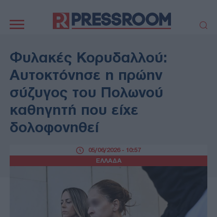
Κεντρική
πλοήγηση
ΠΟΛΙΤΙΚΗ
ΤΟΥΡΚΙΑ
Φυλακές Κορυδαλλού:
ΟΙΚΟΝΟΜΙΑ
ΕΛΛΑΔΑ
Αυτοκτόνησε η πρώην
ΕΚΚΛΗΣΙΑ
ΑΜΥΝΑ
σύζυγος του Πολωνού
ΔΙΕΘΝΗ
ΚΥΠΡΟΣ
καθηγητή που είχε
MEDIA
LIFESTYLE
δολοφονηθεί
SPORTS
ΑΥΤΟΔΙΟΙΚΗΣΗ
AUTO - MOTO
ΓΑΣΤΡΟΝΟΜΙΑ
05/06/2026 - 10:57
ΥΓΕΙΑ
ΤΕΧΝΟΛΟΓΙΑ
ΕΛΛΑΔΑ
ΠΑΡΑΞΕΝΑ
ΖΩΔΙΑ
ΑΡΘΡΟΓΡΑΦΙΑ