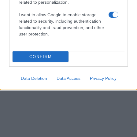
ΕΛΛΑΔΑ
related to personalization.
09/08/26 - 09:21
I want to allow Google to enable storage
Απλοποιείται η διαδικασία έκδοσης πινακίδων - Δε θα
related to security, including authentication
χρειάζονται παρά μόνο λίγα κλικ
functionality and fraud prevention, and other
ΔΙΕΘΝΗ
user protection.
09/08/26 - 09:00
Πεζεσκιάν: «Τώρα είναι η καλύτερη στιγμή» για συμφωνία
– «Να βγούμε από το ούτε πόλεμος ούτε ειρήνη»
ΔΙΕΘΝΗ
CONFIRM
09/08/26 - 08:37
Γερμανία: Μη επανδρωμένα αεροσκάφη εθεάθησαν πάνω
Data Deletion
Data Access
Privacy Policy
από στρατιωτική βάση
ΕΛΛΑΔΑ
09/08/26 - 08:23
Τροχαίο στη λεωφόρο Αθηνών-Σουνίου: Μηχανή της ΔΙΑΣ
συγκρούστηκε με ΙΧ που έκανε αναστροφή
ΔΙΕΘΝΗ
08/08/26 - 23:21
«Μυστήριο» με το εμπλουτισμένο ουράνιο του Ιράν:
Ανάσχεση του πυρηνικού προγράμματος βλέπουν οι