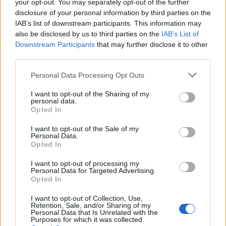
your opt-out. You may separately opt-out of the further
disclosure of your personal information by third parties on the
Η γυναίκα κρατούνταν προσωρινά στις φυλακές
IAB’s list of downstream participants. This information may
Κορυδαλλού, καθώς κατηγορούνταν ως ηθική
also be disclosed by us to third parties on the
IAB’s List of
αυτουργός στη δολοφονία του 43χρονου
Downstream Participants
that may further disclose it to other
Πολωνού πανεπιστημιακού Πσεμισλάβ Γεζιόρσκι,
third parties.
ο οποίος είχε πέσει νεκρός στην Αγία Παρασκευή
τον Ιούλιο του 2025, σε μια υπόθεση που είχε
Please note that this website/app uses one or more Google
Personal Data Processing Opt Outs
προκαλέσει έντονο ενδιαφέρον της κοινής
services and may gather and store information including but
γνώμης.
not limited to your visit or usage behaviour. You may click to
I want to opt-out of the Sharing of my
personal data.
grant or deny consent to Google and its third-party tags to
Opted In
use your data for below specified purposes in below Google
Περισσότερες λεπτομέρειες για τις συνθήκες του
consent section.
θανάτου της αναμένεται να προκύψουν από την
I want to opt-out of the Sale of my
Personal Data.
έρευνα που βρίσκεται σε εξέλιξη.
Opted In
I want to opt-out of processing my
ΑΚΟΛΟΥΘΗΣΤΕ ΜΑΣ ΣΤΟ GOOGLE
Personal Data for Targeted Advertising.
Opted In
NEWS ΚΑΝΟΝΤΑΣ ΚΛΙΚ ΕΔΩ
I want to opt-out of Collection, Use,
Retention, Sale, and/or Sharing of my
Personal Data that Is Unrelated with the
Purposes for which it was collected.
TAGS