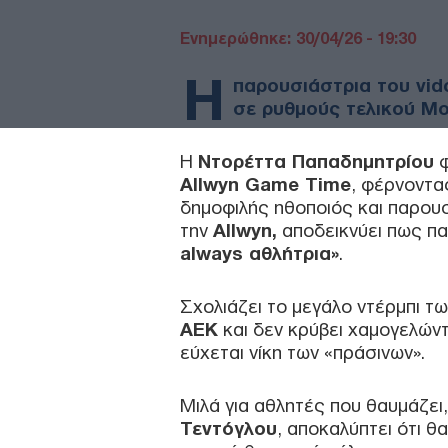
Ενημερώθηκε: 30/04/26 - 19:30
Η
παρουσιάστρια του vid
σε ρυθμούς τελικού Μο
Η
Ντορέττα Παπαδημητρίου
φ
Allwyn Game Time
, φέρνοντας
δημοφιλής ηθοποιός και παρουσ
την
Allwyn,
αποδεικνύει πως πα
always αθλήτρια»
.
Σχολιάζει το μεγάλο ντέρμπι τ
ΑΕΚ
και δεν κρύβει χαμογελώντ
εύχεται νίκη των «πράσινων».
Μιλά για αθλητές που θαυμάζει
Τεντόγλου
, αποκαλύπτει ότι θ