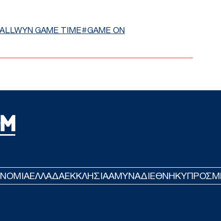
Φρί
ALLWYN GAME TIME
GAME ON
φέρ
για
Δ
Γερ
το 
για
Δ
Ξεμ
αερ
οι ρ
ΤΟ
ΟΝΟΜΙΑ
ΕΛΛΑΔΑ
ΕΚΚΛΗΣΙΑ
ΑΜΥΝΑ
ΔΙΕΘΝΗ
ΚΥΠΡΟΣ
M
Τουρ
προ
Η β