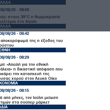
ΛΛΑΔΑ
08/08/26 - 08:59
ρός: στους 39°C η θερμοκρασία
μελτέμια στο Αιγαίο
ΛΛΑΔΑ
08/08/26 - 08:42
 αποκορύφωμά της η έξοδος του
ούστου
ΙΕΘΝΗ
08/08/26 - 08:29
π: «Απειλή για την εθνική
άλεια» η δικαστική απόφαση που
οκάρει την κατασκευή της
ουσας χορού στον Λευκό Οίκο
ΙΚΟΝΟΜΙΑ
08/08/26 - 08:15
ά από μήνες, τον Ιούλη μείωση
 τιμών στα σούπερ μάρκετ
ΩΔΙΑ