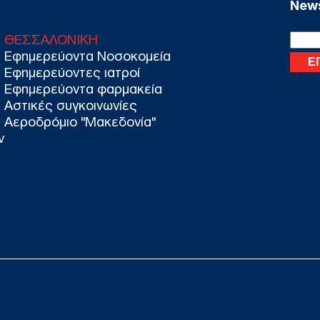
News
τιμέ
ΠΟ
ΘΕΣΣΑΛΟΝΙΚΗ
Εφημερεύοντα Νοσοκομεία
«Αντ
Εφημερεύοντες ιατροί
Ολο
Εφημερεύοντα φαρμακεία
Ισρ
Αστικές συγκοινωνίες
Ελλ
ΠΟ
Αεροδρόμιο "Μακεδονία"
ν
«Εμ
Βολ
«μέ
Δ
Ξηρ
πτώ
Ρήν
Δ
Email