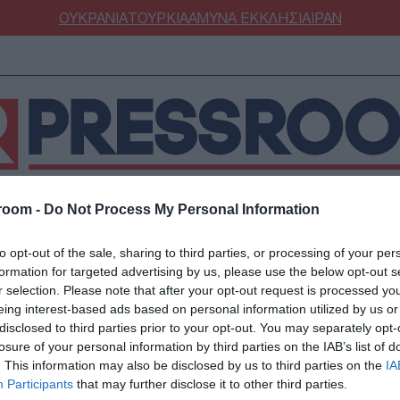
ΟΥΚΡΑΝΙΑ
ΤΟΥΡΚΙΑ
ΑΜΥΝΑ
ΕΚΚΛΗΣΙΑ
ΙΡΑΝ
room -
Do Not Process My Personal Information
ΝΟΜΙΑ
ΕΛΛΑΔΑ
ΕΚΚΛΗΣΙΑ
ΑΜΥΝΑ
ΔΙΕΘΝΗ
ΚΥΠΡ
to opt-out of the sale, sharing to third parties, or processing of your per
ΟΥΡΚΙΑ
ΟΙΚΟΝΟΜΙΑ
formation for targeted advertising by us, please use the below opt-out s
ΜΥΝΑ
ΔΙΕΘΝΗ
r selection. Please note that after your opt-out request is processed y
eing interest-based ads based on personal information utilized by us or
FESTYLE
SPORTS
Παπαδημητρίου σε έ
disclosed to third parties prior to your opt-out. You may separately opt-
ΑΣΤΡΟΝΟΜΙΑ
ΥΓΕΙΑ
losure of your personal information by third parties on the IAB’s list of
. This information may also be disclosed by us to third parties on the
IA
ΩΔΙΑ
ΑΡΘΡΟΓΡΑΦΙΑ
το Allwyn Game Time
Participants
that may further disclose it to other third parties.