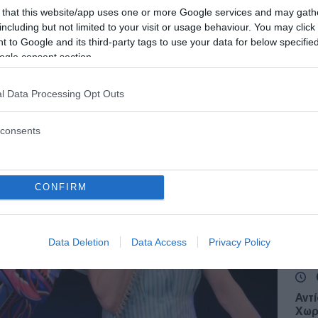
 that this website/app uses one or more Google services and may gath
including but not limited to your visit or usage behaviour. You may click 
 to Google and its third-party tags to use your data for below specifi
 - 19:24
ogle consent section.
l Data Processing Opt Outs
Ε
consents
Ειδ
Οι ν
και
Ε
CONFIRM
Πόρ
Data Deletion
Data Access
Privacy Policy
την
ΤΟ
Αντ
Χωρ