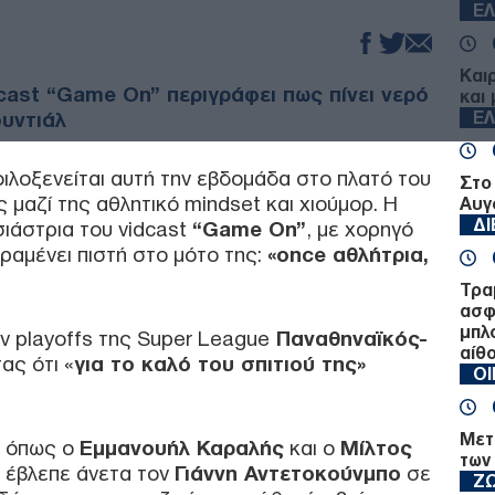
Ε
Και
cast “Game On” περιγράφει πως πίνει νερό
και 
υντιάλ
Ε
ιλοξενείται αυτή την εβδομάδα στο πλατό του
Στο
 μαζί της αθλητικό mindset και χιούμορ. Η
Αυγ
Δ
ιάστρια του vidcast
“Game On”
, με χορηγό
ραμένει πιστή στο μότο της:
«once αθλήτρια,
Τραμ
ασφ
μπλ
ων playoffs της Super League
Παναθηναϊκός-
αίθ
ας ότι «
για το καλό του σπιτιού της»
Ο
Μετ
, όπως ο
Εμμανουήλ Καραλής
και ο
Μίλτος
των
α έβλεπε άνετα τον
Γιάννη Αντετοκούνμπο
σε
Ζ