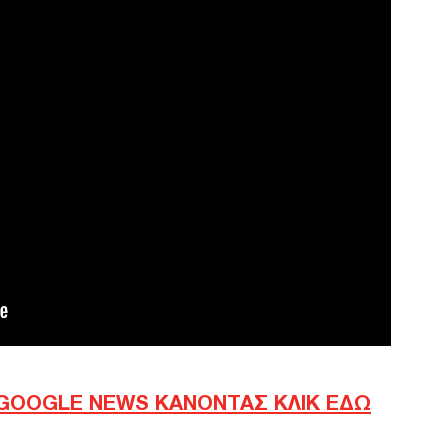
Νέα
μετ
Του
Δ
ΗΠΑ
κυρ
έως
Δ
ΗΠΑ
για 
μετ
φώτ
Ο
Οικ
GOOGLE NEWS ΚΑΝΟΝΤΑΣ ΚΛΙΚ ΕΔΩ
πλη
άνο
Ε