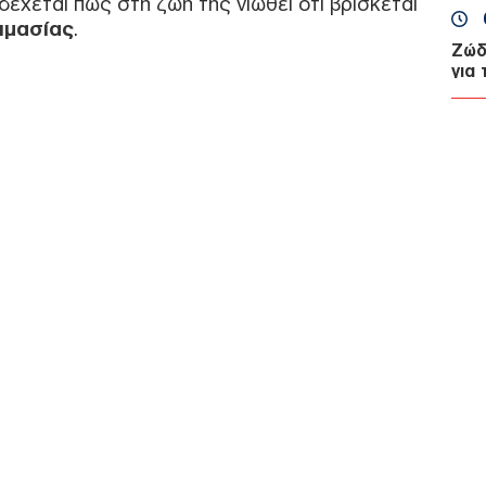
δέχεται πως στη ζωή της νιώθει ότι βρίσκεται
ιμασίας
.
Ζώδ
για
Αυγ
Ε
Πτή
σπα
ελλ
από
Δ
Φωτ
Άλι
πολ
Δ
Κλι
Ιταλ