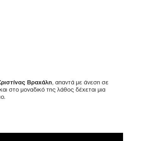
Μαδ
σύν
Δ
Reu
Ομά
σύμ
Δ
Στη
Ζελ
ατζ
Χριστίνας Βραχάλη
, απαντά με άνεση σε
τη 
 και στο μοναδικό της λάθος δέχεται μια
Δ
ο.
Τι 
Σ. 
Ένα
ΤΟ