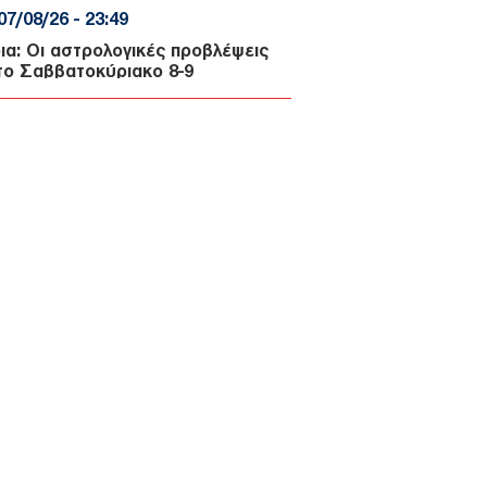
07/08/26 - 23:49
ια: Οι αστρολογικές προβλέψεις
 το Σαββατοκύριακο 8-9
ούστου από την Αλεξάνδρα Καρτά
ΛΛΑΔΑ
07/08/26 - 23:32
ση-θρίλερ της Ryanair με
σμένο παράθυρο: Προσφυγές σε
ηνικά και αμερικανικά δικαστήρια
 επιβάτες
ΙΕΘΝΗ
07/08/26 - 23:19
ιά σε υπόγειο καταστήματος στον
μο – Απομακρύνθηκαν ένοικοι
υκατοικίας
ΙΕΘΝΗ
07/08/26 - 23:11
μακώνεται η κόντρα Ισπανίας–
ίας για το μεταναστευτικό: Η