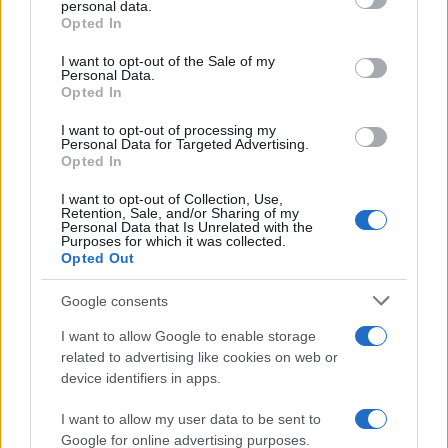
personal data.
grant or deny consent to Google and its third-party tags to
Opted In
use your data for below specified purposes in below Google
ΑΚΟΛΟΥΘΗΣΤΕ ΜΑΣ ΣΤΟ GOOGLE
consent section.
I want to opt-out of the Sale of my
NEWS ΚΑΝΟΝΤΑΣ ΚΛΙΚ ΕΔΩ
Personal Data.
Opted In
I want to opt-out of processing my
TAGS
Personal Data for Targeted Advertising.
Opted In
ΗΛΕΙΑ
ΝΕΚΡΟΣ
ΘΑΛΑΣΣΑ
I want to opt-out of Collection, Use,
Retention, Sale, and/or Sharing of my
Personal Data that Is Unrelated with the
Purposes for which it was collected.
Opted Out
Ροή Ειδήσεων
Google consents
ΑΜΥΝΑ
I want to allow Google to enable storage
related to advertising like cookies on web or
09/08/26 - 12:00
device identifiers in apps.
9 Αυγούστου 1945: Η ρίψη της δεύτερης και τελευταίας
ατομικής βόμβας στο Ναγκασάκι, τρεις μέρες μετά την
I want to allow my user data to be sent to
πρώτη ρίψη στη Χιροσίμα
ΑΜΥΝΑ
Google for online advertising purposes.