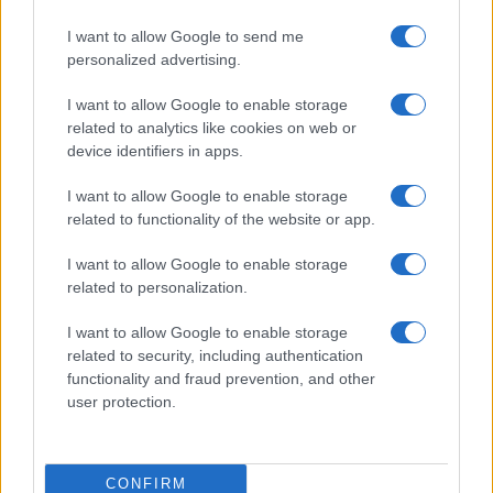
09/08/26 - 11:37
I want to allow Google to send me
9 Αυγούστου 1823 : Σκοτώνεται πολεμώντας τους
personalized advertising.
Τουρκαλβανούς ο Μάρκος Μπότσαρης
ΔΙΕΘΝΗ
I want to allow Google to enable storage
09/08/26 - 11:31
related to analytics like cookies on web or
Αυστραλία: Δύο επιβατηγά αεροπλάνα απέφυγαν παρά
device identifiers in apps.
λίγο μια σύγκρουση στον διάδρομο προσγείωσης/
απογείωσης στο αεροδρόμιο του Σίδνεϊ
I want to allow Google to enable storage
ΑΜΥΝΑ
related to functionality of the website or app.
09/08/26 - 10:47
I want to allow Google to enable storage
Ελληνικά ελικόπτερα Apache στη Σαουδική Αραβία;
related to personalization.
ΔΙΕΘΝΗ
09/08/26 - 10:32
I want to allow Google to enable storage
Υεμένη: Οι Χούθι ανακοίνωσαν ότι έπληξαν διυλιστήριο
related to security, including authentication
της Aramco στην ακτή της Ερυθράς Θάλασσα
functionality and fraud prevention, and other
ΕΛΛΑΔΑ
user protection.
09/08/26 - 09:59
Άλλος για Κυκλάδες κίνησε, άλλος για Κρήτη και
Αργοσαρωνικό - Εγκαταλείπουν την Αθήνα οι ταξιδιώτες
CONFIRM
ΕΚΚΛΗΣΙΑ