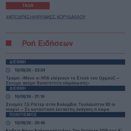
TAGS
ΑΠΟΔΡΑΣΗ
ΦΥΛΑΚΕΣ ΚΟΡΥΔΑΛΛΟΥ
Ροή Ειδήσεων
ΔΙΕΘΝΗ
10/08/26 - 23:04
Τραμπ: «Μόνο οι ΗΠΑ ελέγχουν το Στενό του Ορμούζ —
Έχουμε ακόμη δυνατότητα κλιμάκωσης»
ΔΙΕΘΝΗ
10/08/26 - 21:16
Σεισμός 7,5 Ρίχτερ στην Κολομβία: Τουλάχιστον 82 οι
νεκροί — Σε κατάσταση έκτακτης ανάγκης η χώρα
ΠΟΛΙΤΙΣΜΟΣ
10/08/26 - 20:40
Κηδεία Νίκου Καλογερόπουλου: Την Τετάρτη 12/8 στο Α’