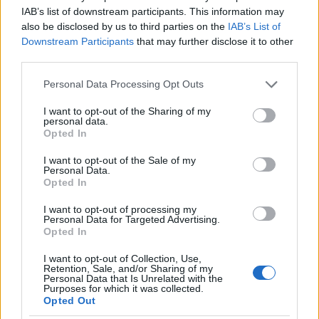
IAB’s list of downstream participants. This information may
also be disclosed by us to third parties on the
IAB’s List of
Downstream Participants
that may further disclose it to other
third parties.
Please note that this website/app uses one or more Google
Personal Data Processing Opt Outs
services and may gather and store information including but
not limited to your visit or usage behaviour. You may click to
I want to opt-out of the Sharing of my
personal data.
grant or deny consent to Google and its third-party tags to
Opted In
use your data for below specified purposes in below Google
consent section.
I want to opt-out of the Sale of my
Personal Data.
Opted In
I want to opt-out of processing my
Personal Data for Targeted Advertising.
Opted In
Στο μικροσκόπιο οι ευθύνες των
σωφρονιστικών
I want to opt-out of Collection, Use,
Retention, Sale, and/or Sharing of my
Personal Data that Is Unrelated with the
Οι αρχές προχώρησαν ήδη στη σύλληψη δύο
Purposes for which it was collected.
Opted Out
σωφρονιστικών υπαλλήλων, οι οποίοι
αντιμετωπίζουν την κατηγορία της