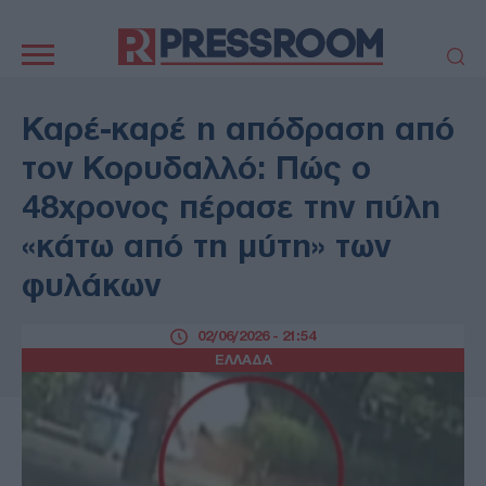
Κεντρική
πλοήγηση
ΠΟΛΙΤΙΚΗ
ΤΟΥΡΚΙΑ
Καρέ-καρέ η απόδραση από
ΟΙΚΟΝΟΜΙΑ
ΕΛΛΑΔΑ
τον Κορυδαλλό: Πώς ο
ΕΚΚΛΗΣΙΑ
ΑΜΥΝΑ
48χρονος πέρασε την πύλη
ΔΙΕΘΝΗ
ΚΥΠΡΟΣ
«κάτω από τη μύτη» των
MEDIA
LIFESTYLE
φυλάκων
SPORTS
ΑΥΤΟΔΙΟΙΚΗΣΗ
AUTO - MOTO
ΓΑΣΤΡΟΝΟΜΙΑ
02/06/2026 - 21:54
ΥΓΕΙΑ
ΤΕΧΝΟΛΟΓΙΑ
ΕΛΛΑΔΑ
ΠΑΡΑΞΕΝΑ
ΖΩΔΙΑ
ΑΡΘΡΟΓΡΑΦΙΑ