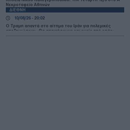
Νεκροταφείο Αθηνών
ΔΙΕΘΝΗ
10/08/26 - 20:02
Ο Τραμπ απαντά στο αίτημα του Ιράν για πολεμικές
αποζημιώσεις: «Θα απαιτήσουμε και εμείς από εσάς»
ΔΙΕΘΝΗ
10/08/26 - 19:45
Ισπανία: Μεγάλες πυρκαγιές σε Βαλένθια και Ανδαλουσία
– Πάνω από 1.200 άνθρωποι απομακρύνθηκαν
ΔΙΕΘΝΗ
10/08/26 - 19:31
Τραγωδία στην Κολομβία: Τουλάχιστον 47 νεκροί από τον
σεισμό των 7,4 Ρίχτερ – Αγωνία για εγκλωβισμένους
ΔΙΕΘΝΗ
10/08/26 - 19:24
Αλάσκα: Καταγγελία ότι το γιοτ του Μαρκ Ζάκερμπεργκ
δεν ανταποκρίθηκε σε έκκληση βοήθειας από
ακυβέρνητο σκάφος
ΕΛΛΑΔΑ
10/08/26 - 18:48