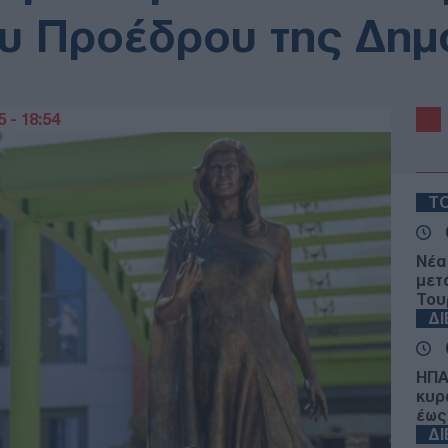
υ Προέδρου της Δημ
 - 18:54
ΤΟ
Νέα
μετ
Του
Δ
ΗΠΑ
κυρ
έως
Δ