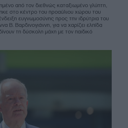
νημένο από τον διεθνώς καταξιωμένο γλύπτη,
Τρα
ηκε στο κέντρο του προαύλιου χώρου του
και 
ένδειξη ευγνωμοσύνης προς την ιδρύτρια του
Συγ
Δ
α Β. Βαρδινογιάννη, για να χαρίζει ελπίδα
 δίνουν τη δύσκολη μάχη με τον παιδικό
Κλι
Υεμ
Μαρ
Δ
Ινδί
πλη
Χιλ
Ε
Παρ
όλη
πέν
Δ