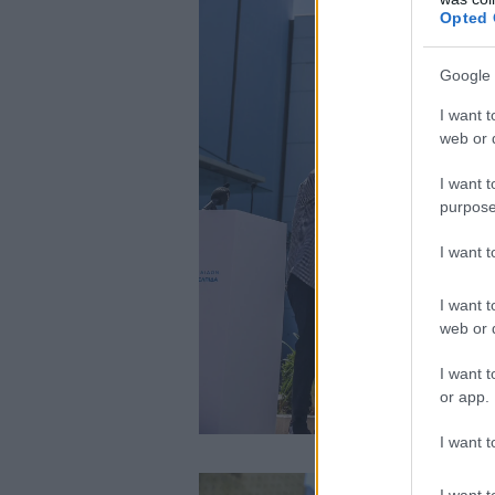
Opted 
Google 
I want t
web or d
I want t
purpose
I want 
I want t
web or d
I want t
or app.
I want t
I want t