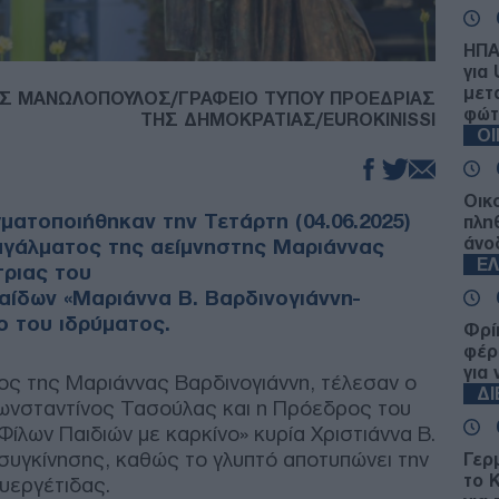
ΗΠΑ
για 
μετ
ΗΣ ΜΑΝΩΛΟΠΟΥΛΟΣ/ΓΡΑΦΕΙΟ ΤΥΠΟΥ ΠΡΟΕΔΡΙΑΣ
φώτ
ΤΗΣ ΔΗΜΟΚΡΑΤΙΑΣ/EUROKINISSI
Ο
Οικ
γματοποιήθηκαν την Τετάρτη (04.06.2025)
πλη
άνο
αγάλματος της αείμνηστης Μαριάννας
Ε
τριας του
ίδων «Μαριάννα Β. Βαρδινογιάννη-
ο του ιδρύματος.
Φρί
φέρ
για
ος της Μαριάννας Βαρδινογιάννη, τέλεσαν ο
Δ
ωνσταντίνος Τασούλας και η Πρόεδρος του
λων Παιδιών με καρκίνο» κυρία Χριστιάννα Β.
 συγκίνησης, καθώς το γλυπτό αποτυπώνει την
Γερ
το 
υεργέτιδας.