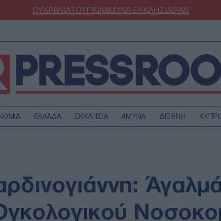
ΟΥΚΡΑΝΙΑ
ΤΟΥΡΚΙΑ
ΑΜΥΝΑ
ΕΚΚΛΗΣΙΑ
ΙΡΑΝ
ΝΟΜΙΑ
ΕΛΛΑΔΑ
ΕΚΚΛΗΣΙΑ
ΑΜΥΝΑ
ΔΙΕΘΝΗ
ΚΥΠΡ
ΟΥΡΚΙΑ
ΟΙΚΟΝΟΜΙΑ
ΜΥΝΑ
ΔΙΕΘΝΗ
FESTYLE
SPORTS
ρδινογιάννη: Άγαλμά
ΑΣΤΡΟΝΟΜΙΑ
ΥΓΕΙΑ
ΩΔΙΑ
ΑΡΘΡΟΓΡΑΦΙΑ
Ογκολογικού Νοσοκο