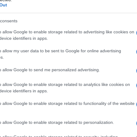
Out
ΗΠΑ
consents
μπλ
χορ
o allow Google to enable storage related to advertising like cookies on
Οίκ
evice identifiers in apps.
Δ
o allow my user data to be sent to Google for online advertising
s.
Ιρά
Μοτ
ετο
to allow Google to send me personalized advertising.
αντ
Δ
o allow Google to enable storage related to analytics like cookies on
evice identifiers in apps.
Μετ
o allow Google to enable storage related to functionality of the website
Ισπ
ελέ
Ε
o allow Google to enable storage related to personalization.
Πέθ
o allow Google to enable storage related to security, including