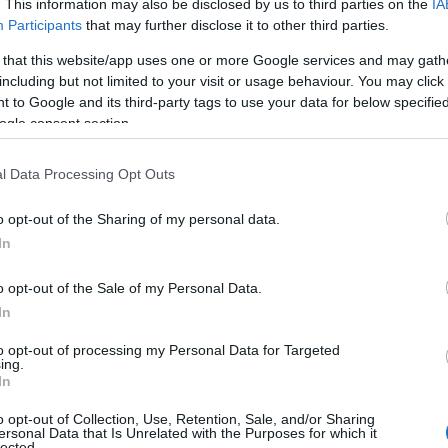
. This information may also be disclosed by us to third parties on the
IA
«Εμ
Participants
that may further disclose it to other third parties.
Βολ
«μέ
 that this website/app uses one or more Google services and may gath
Δ
including but not limited to your visit or usage behaviour. You may click 
 to Google and its third-party tags to use your data for below specifi
ogle consent section.
Ξηρ
πτώ
Ρήν
l Data Processing Opt Outs
Δ
o opt-out of the Sharing of my personal data.
In
Πυρ
Επι
o opt-out of the Sale of my Personal Data.
ενα
Δ
In
to opt-out of processing my Personal Data for Targeted
ing.
Σοκ
In
σκό
άνο
o opt-out of Collection, Use, Retention, Sale, and/or Sharing
νεκ
ersonal Data that Is Unrelated with the Purposes for which it
Δ
lected.