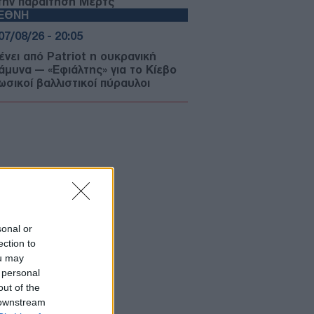
 την παραίτηση Μερτς
ΙΕΘΝΗ
07/08/26 - 20:05
ένει από Patriot η ουκρανική
άμυνα — «Εφιάλτης» για το Κίεβο
ωσικοί βαλλιστικοί πύραυλοι
ΥΡΚΙΑ
07/08/26 - 19:50
κικός Τύπος: Γιατί οι Τούρκοι
τιμούν μαζικά τα ελληνικά νησιά —
ίζα εξπρές και οι χαμηλότερες
ς
ΛΙΤΙΚΗ
07/08/26 - 19:43
sonal or
ίο και εις το επανιδείν»:
ection to
κληρώθηκε η θητεία του
ou may
αηλινού πρέσβη Νόαμ Κατζ στην
άδα
 personal
ΛΙΤΙΚΗ
out of the
 downstream
07/08/26 - 19:29