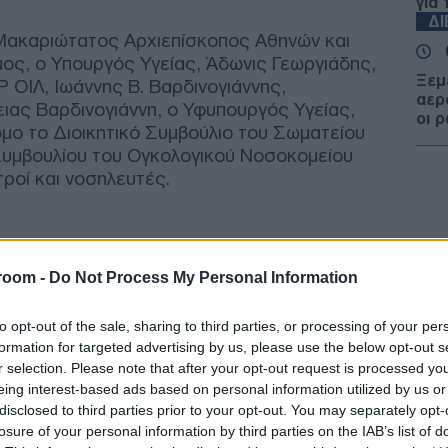
για
Δ
Μακαριώτατος Αρχιεπίσκοπος Αθηνών και
ος, ο Υπουργός Υγείας, Άδωνις Γεωργιάδης,
Ξεμ
ΟΙΛ, Ιωάννης Β. Βαρδινογιάννης,
αερ
ειας Βαρδινογιάννη, ο Υφυπουργός Υγείας,
οι ρ
ο το Διοικητικό Συμβούλιο του Σωματείου
ΤΟ
 Συμβουλίου του Ογκολογικού Νοσοκομείου
τροί και νοσηλευτές.
Τουρ
προ
Η β
τιμέ
ΠΟ
room -
Do Not Process My Personal Information
to opt-out of the sale, sharing to third parties, or processing of your per
«Αντ
formation for targeted advertising by us, please use the below opt-out s
Ολο
r selection. Please note that after your opt-out request is processed y
Ισρ
Ελλ
eing interest-based ads based on personal information utilized by us or
ΠΟ
disclosed to third parties prior to your opt-out. You may separately opt-
losure of your personal information by third parties on the IAB’s list of