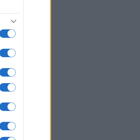
07/08/26 - 18:12
: Ομοσπονδιακό εφετείο
οκάρει την κατασκευή αίθουσας
ού 400 εκατ. δολαρίων στον Λευκό
ο
ΙΕΘΝΗ
07/08/26 - 17:53
ν: Μυστήριο γύρω από τον
ζτάμπα Χαμενεΐ — «Είναι
ιμοθάνατος» αναφέρει
ικαθεστωτικό μέσο
ΙΕΘΝΗ
07/08/26 - 17:44
αναστευτικό: Κόντρα Ιταλίας–
ανίας για τους συνοριακούς
γχους μετά την κρίση στη Θέουτα
ΛΛΑΔΑ
07/08/26 - 17:32
ανε η δημοσιογράφος Χριστίνα