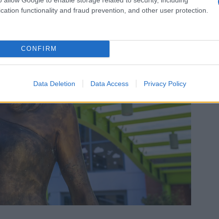
Πιτ
cation functionality and fraud prevention, and other user protection.
Δ
Σαο
CONFIRM
φιλ
Του
απε
Δ
Data Deletion
Data Access
Privacy Policy
Ρωσ
απο
κόμ
Ε
Σε 
αδε
λιμ
Ευζ
Ε