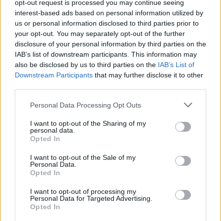
opt-out request is processed you may continue seeing
interest-based ads based on personal information utilized by
us or personal information disclosed to third parties prior to
your opt-out. You may separately opt-out of the further
disclosure of your personal information by third parties on the
IAB’s list of downstream participants. This information may
also be disclosed by us to third parties on the
IAB’s List of
Downstream Participants
that may further disclose it to other
third parties.
Please note that this website/app uses one or more Google
Personal Data Processing Opt Outs
services and may gather and store information including but
not limited to your visit or usage behaviour. You may click to
I want to opt-out of the Sharing of my
personal data.
grant or deny consent to Google and its third-party tags to
Opted In
use your data for below specified purposes in below Google
consent section.
I want to opt-out of the Sale of my
Personal Data.
Opted In
Συνεργεία της Περιφερειακής Ενότητας
Θεσπρωτίας έχουν κινηθεί για την αποκατάσταση
I want to opt-out of processing my
ζημιών ενώ από όλους κρίνεται επιβεβλημένη η
Personal Data for Targeted Advertising.
Opted In
μεγαλύτερη κινητοποίηση της Τοπικής
Αυτοδιοίκησης στις περιοχές όπου επλήγησαν