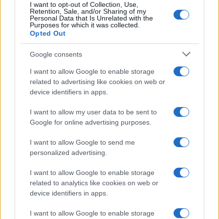
I want to opt-out of Collection, Use,
από την κακοκαιρία.
Retention, Sale, and/or Sharing of my
Personal Data that Is Unrelated with the
Purposes for which it was collected.
Epiruspost
Opted Out
Google consents
Πηγή:
I want to allow Google to enable storage
related to advertising like cookies on web or
device identifiers in apps.
TAGS
I want to allow my user data to be sent to
ΚΑΙΡΟΣ
ΚΑΚΟΚΑΙΡΙΑ
ΒΡΟΧΕΣ
ΚΑΤΑΙΓΙΔΕΣ
ΗΠΕΙΡΟΣ
ΚΑΚΟΚΑΙΡΙΑ ΗΠΕΙΡΟΣ
Google for online advertising purposes.
I want to allow Google to send me
personalized advertising.
Ροή Ειδήσεων
I want to allow Google to enable storage
related to analytics like cookies on web or
device identifiers in apps.
ΔΙΕΘΝΗ
07/08/26 - 12:17
I want to allow Google to enable storage