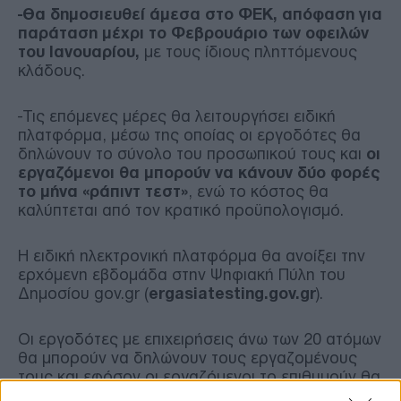
-Θα δημοσιευθεί άμεσα στο ΦΕΚ, απόφαση για
παράταση μέχρι το Φεβρουάριο των οφειλών
του Ιανουαρίου,
με τους ίδιους πληττόμενους
κλάδους.
-Τις επόμενες μέρες θα λειτουργήσει ειδική
πλατφόρμα, μέσω της οποίας οι εργοδότες θα
δηλώνουν το σύνολο του προσωπικού τους και
οι
εργαζόμενοι θα μπορούν να κάνουν δύο φορές
το μήνα «ράπιντ τεστ»
, ενώ το κόστος θα
καλύπτεται από τον κρατικό προϋπολογισμό.
Η ειδική ηλεκτρονική πλατφόρμα θα ανοίξει την
ερχόμενη εβδομάδα στην Ψηφιακή Πύλη του
Δημοσίου gov.gr (
ergasiatesting.gov.gr
).
Οι εργοδότες με επιχειρήσεις άνω των 20 ατόμων
θα μπορούν να δηλώνουν τους εργαζομένους
τους και εφόσον οι εργαζόμενοι το επιθυμούν θα
δηλώνουν την πρόθεσή τους, ώστε να κάνουν