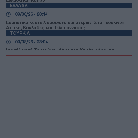
ΕΛΛΑΔΑ
09/08/26 - 23:14
Εκρηκτικό κοκτέιλ καύσωνα και ανέμων: Στο «κόκκινο»
Αττική, Κυκλάδες και Πελοπόννησος
ΤΟΥΡΚΙΑ
09/08/26 - 23:04
Ισραήλ κατά Τουρκίας: «Δίνει στη Χαμάς χώρο για
μυστικές επιχειρήσεις»
ΔΙΕΘΝΗ
09/08/26 - 23:00
Ευρώπη σε κλοιό καύσωνα και ξηρασίας – Ποτάμια
στερεύουν και δάση παραδίδονται στις φλόγες
ΕΛΛΑΔΑ
09/08/26 - 22:54
Νεκρός 66χρονος στην Ιβήρων – Είχε καταγγείλει
ξυλοδαρμό από συγγενείς του
ΔΙΕΘΝΗ
09/08/26 - 22:24
Μεγάλες αποκλίσεις και νέοι όροι: Γιατί οι επαφές ΗΠΑ -