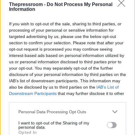
rapid test για COVID-19 μέχρι και 2 φορές τον
Thepressroom -
Do Not Process My Personal
Information
μήνα.
If you wish to opt-out of the sale, sharing to third parties, or
Το κόστος των τεστ θα καλύπτεται από το
processing of your personal or sensitive information for
κράτος.
Ισχύει η χορήγηση άδειας 3 ωρών εντός
targeted advertising by us, please use the below opt-out
ωραρίου εργασίας στον μισθωτό για διενέργεια
section to confirm your selection. Please note that after your
τεστ για τον κορωνοϊό.
opt-out request is processed you may continue seeing
interest-based ads based on personal information utilized by
«Στο πλαίσιο αυτών των μέτρων είμαστε σε συνεχή
us or personal information disclosed to third parties prior to
επαφή με το Υπουργείο Εργασίας και το Κέντρο
your opt-out. You may separately opt-out of the further
Εμβολιασμών ώστε να λαμβάνονται τα όποια
disclosure of your personal information by third parties on the
επιπλέον μέτρα που χρειάζονται»
, ανέφερε ο κ.
IAB’s list of downstream participants. This information may
Χατζηδάκης.
also be disclosed by us to third parties on the
IAB’s List of
Downstream Participants
that may further disclose it to other
third parties.
Please note that this website/app uses one or more Google
Personal Data Processing Opt Outs
services and may gather and store information including but
not limited to your visit or usage behaviour. You may click to
I want to opt-out of the Sharing of my
personal data.
grant or deny consent to Google and its third-party tags to
Opted In