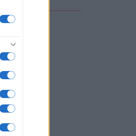
ρονη
ΙΕΘΝΗ
05/08/26 - 16:47
: Στο 50% οι πιθανότητες μιας
φωνίας μεταξύ ΗΠΑ και Ιράν έως
 Παρασκευή
ΙΕΘΝΗ
05/08/26 - 16:26
ία: Φωτιά σε ερευνητικό
τιτούτο της Roscosmos έξω από
Μόσχα
ΙΕΘΝΗ
05/08/26 - 16:19
σραηλινός στρατός διέταξε την
ένωση του χωριού Αλ Μανσούρι
ν νότιο Λίβανο
ΛΛΑΔΑ
05/08/26 - 16:02
καγιά στο Κορωπί: Μεγάλη