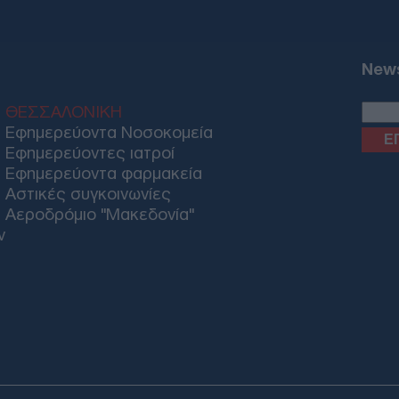
Ιταλ
Σένγ
News
βλέ
Ε
ΘΕΣΣΑΛΟΝΙΚΗ
Εφημερεύοντα Νοσοκομεία
Μυσ
Εφημερεύοντες ιατροί
ο 5
Εφημερεύοντα φαρμακεία
πατ
συν
Αστικές συγκοινωνίες
Ο
Αεροδρόμιο "Μακεδονία"
ν
Εξω
Ξεπ
ρυθ
80%
ΠΟ
Ηλε
Κύπ