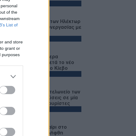
ΙΚΟΝΟΜΙΑ
 personal
out of the
05/08/26 - 17:41
 downstream
or: Εξαγορά του 75% των Ηλέκτωρ
B’s List of
 Thalis στο πλαίσιο συνεργασίας με
Motor Oil
ΙΕΘΝΗ
er and store
05/08/26 - 17:25
to grant or
ed purposes
ένσκι: Ζητά περισσότερα
τήματα αεράμυνας μετά το νέο
ικό σφυροκόπημα στο Κίεβο
ΛΛΑΔΑ
05/08/26 - 17:07
λοφοριακό χάος στο τελωνείο των
ώνων με 42.000 διελεύσεις σε μία
ρα - Ταλαιπωρία για τουρίστες
ΙΕΘΝΗ
05/08/26 - 16:59
δίνο: Επίθεση με μαχαίρι στο
εντ Γκάρντεν – Συνελήφθη