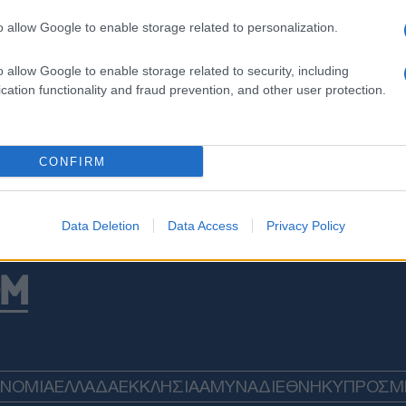
κιν
μην
o allow Google to enable storage related to personalization.
ΠΟ
o allow Google to enable storage related to security, including
cation functionality and fraud prevention, and other user protection.
«Η κ
δήλ
το 
Δ
CONFIRM
Στο
αερ
Data Deletion
Data Access
Privacy Policy
πυρ
σύγ
Δ
Μακ
τρό
νέε
βοή
ΟΝΟΜΙΑ
ΕΛΛΑΔΑ
ΕΚΚΛΗΣΙΑ
ΑΜΥΝΑ
ΔΙΕΘΝΗ
ΚΥΠΡΟΣ
M
Δ