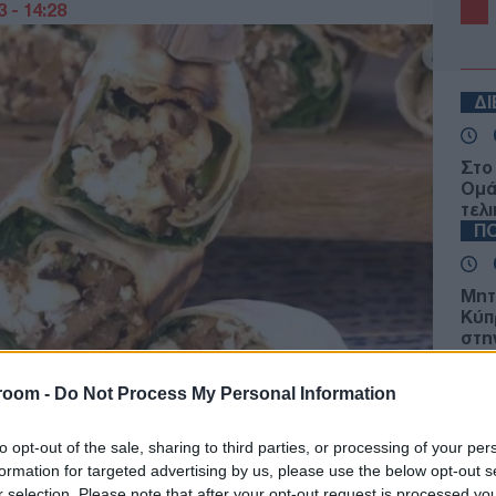
 - 14:28
Δ
Στο
Ομά
τελ
ΠΟ
Μητ
Κύπ
στη
είσ
Δ
room -
Do Not Process My Personal Information
ΟΗΕ
to opt-out of the sale, sharing to third parties, or processing of your per
έλα
formation for targeted advertising by us, please use the below opt-out s
Μαρ
r selection. Please note that after your opt-out request is processed y