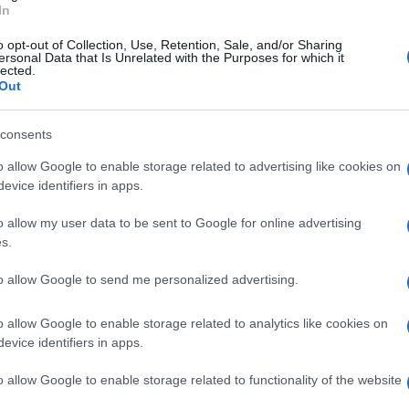
47χ
In
Δ
o opt-out of Collection, Use, Retention, Sale, and/or Sharing
ersonal Data that Is Unrelated with the Purposes for which it
lected.
CNN
Out
συμ
την
Δ
consents
o allow Google to enable storage related to advertising like cookies on
Ρωσ
evice identifiers in apps.
ινσ
τη 
o allow my user data to be sent to Google for online advertising
Δ
s.
to allow Google to send me personalized advertising.
Ο ι
εκκ
o allow Google to enable storage related to analytics like cookies on
στο
evice identifiers in apps.
Ε
GOOGLE NEWS ΚΑΝΟΝΤΑΣ ΚΛΙΚ ΕΔΩ
o allow Google to enable storage related to functionality of the website
Πυρ