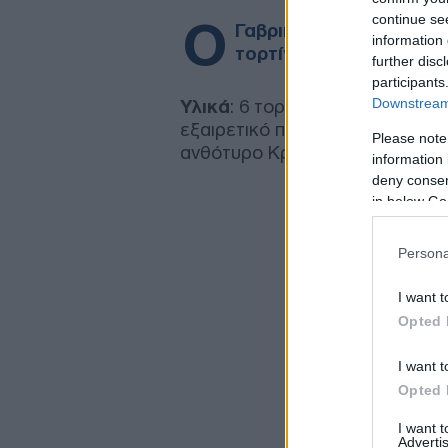
continue se
Ο
Γαβριήλ Νικολαΐδης μάς
information 
τορτίγια.
further disc
participants
Downstream 
Υλικά
: 6 τορτίγιες 1 κιλό μανι
εξαιρετικό παρθένο ελαιόλαδο 
Please note
ανθότυρο Κρήτης 1 κ.γ. πάπρικα γ
information 
deny consent
in below Go
Persona
I want t
Opted 
I want t
Opted 
I want 
Advertis