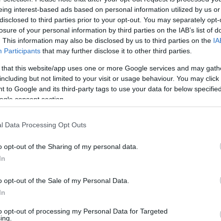
Ο
eing interest-based ads based on personal information utilized by us or
 φτιάχνει την πιο νόστιμη μανιταρόπιτα σε
disclosed to third parties prior to your opt-out. You may separately opt-
losure of your personal information by third parties on the IAB’s list of
Akt
. This information may also be disclosed by us to third parties on the
IA
και
Participants
that may further disclose it to other third parties.
τάρια πλευρώτους 500 γρ. σπανάκι baby 50 ml
τη 
1 κρεμμύδι ξερό 2 σκ. σκόρδο 400 γρ.
Δ
 that this website/app uses one or more Google services and may gath
λυκιά 1 κ.γ. θυμάρι 1 κ.γ. αλάτι Πιπέρι
including but not limited to your visit or usage behaviour. You may click 
 to Google and its third-party tags to use your data for below specifi
Ζελ
ogle consent section.
συσ
ρωσ
Ε
l Data Processing Opt Outs
o opt-out of the Sharing of my personal data.
Κυκ
In
Ευζ
ημέ
Δ
o opt-out of the Sale of my Personal Data.
In
Λον
to opt-out of processing my Personal Data for Targeted
Κόβ
ing.