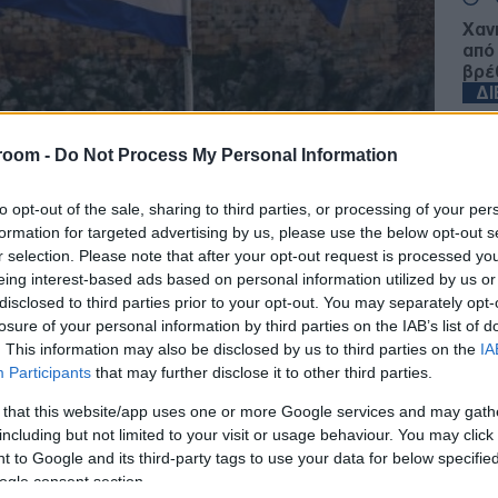
Χαν
από
βρέ
Δ
room -
Do Not Process My Personal Information
Οι 
και
νεο
to opt-out of the sale, sharing to third parties, or processing of your per
υπάρχουν ακόμη, από τα όσα έχουν
απο
formation for targeted advertising by us, please use the below opt-out s
εσμοί, εστίασε ο Κλάους Ρέγκλινγκ,
Δ
r selection. Please note that after your opt-out request is processed y
α εκταμιευθεί η πρώτη δόση των κερδών
eing interest-based ads based on personal information utilized by us or
πώντας το καμπανάκι για την ελληνική
disclosed to third parties prior to your opt-out. You may separately opt-
Γερ
ούστηκαν και διαψεύστηκαν περί
losure of your personal information by third parties on the IAB’s list of
το 
γω προβλήματος ανακεφαλαιοποίησης των
. This information may also be disclosed by us to third parties on the
IA
τον
ΤΟ
Participants
that may further disclose it to other third parties.
 that this website/app uses one or more Google services and may gath
ντας μετά τη συνεδρίαση του Eurogroup της
including but not limited to your visit or usage behaviour. You may click 
Από
οίου δεν ήταν η
Ελλάδα-
τόνισε ότι ξεκάθαρη
 to Google and its third-party tags to use your data for below specifi
δια
η των χρημάτων
είναι η
δεύτερη
στι
ogle consent section.