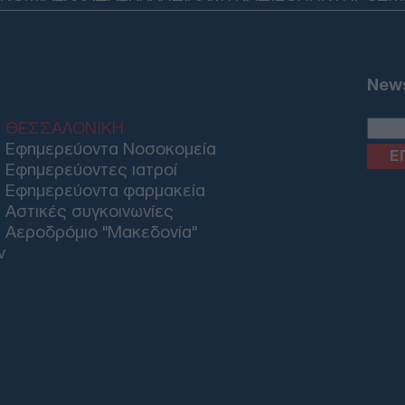
Δ
Ζελ
για
News
ρωσ
Ε
ΘΕΣΣΑΛΟΝΙΚΗ
Εφημερεύοντα Νοσοκομεία
Εφημερεύοντες ιατροί
Στη
κατ
Εφημερεύοντα φαρμακεία
Mar
Αστικές συγκοινωνίες
Δ
Αεροδρόμιο "Μακεδονία"
ν
Οι 
πρέ
έντ
Δ
Κλι
Ουκ