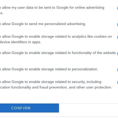
Αυτο
o allow my user data to be sent to Google for online advertising
κερ
s.
Δ
to allow Google to send me personalized advertising.
Fars
την
o allow Google to enable storage related to analytics like cookies on
αμε
evice identifiers in apps.
από
Ε
o allow Google to enable storage related to functionality of the website
Πυρ
o allow Google to enable storage related to personalization.
αυτ
την επόμενη συνεδρίαση, θα αποφασίσει.
Ακα
Δ
ματα
. Η Αθήνα έχει λίγες εβδομάδες ακόμη να
o allow Google to enable storage related to security, including
η έκθεση», είπε ο Ρέγκλινγκ, σημειώνοντας
cation functionality and fraud prevention, and other user protection.
ωνία με την Αθήνα και πως οι ελληνικές αρχές
Γερ
από
Γκε
CONFIRM
κατ
νει στο επόμενο
Eurogrou
p. Θα εξαρτηθεί από
Δ