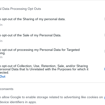
δια
τοιμάζουν οι θεσμοί.
Η έκθεση αναμένεται
Ε
ογράμμισε ότι το ποσό δεν είναι αμελητέο,
l Data Processing Opt Outs
 δισ. ευρώ για φέτος.
Mar
o opt-out of the Sharing of my personal data.
46χ
In
Εισ
Α
o opt-out of the Sale of my Personal Data.
In
DHC
to opt-out of processing my Personal Data for Targeted
κατ
ing.
σύγ
In
αερ
Α
o opt-out of Collection, Use, Retention, Sale, and/or Sharing
ersonal Data that Is Unrelated with the Purposes for which it
lected.
Out
ΓΕΕ
προ
F-16
consents
Ε
o allow Google to enable storage related to advertising like cookies on
evice identifiers in apps.
Κλή