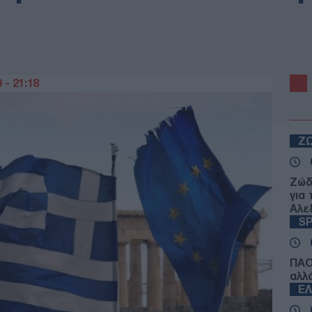
 - 21:18
Ζ
Ζώδ
για
Αλε
S
ΠΑΟ
αλλ
Ε