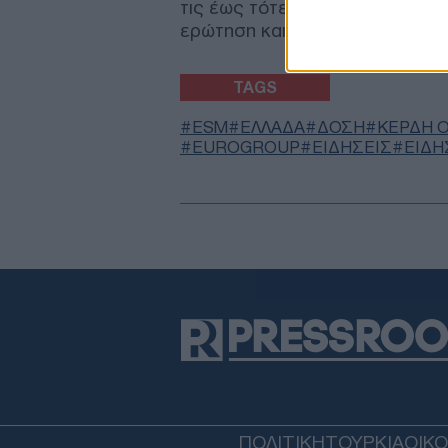
τις έως τότε εξελίξεις», κατέλ
ερώτηση και αφήνοντας για ακό
TAGS
ESM
ΕΛΛΑΔΑ
ΔΟΣΗ
ΚΕΡΔΗ 
EUROGROUP
ΕΙΔΗΣΕΙΣ
ΕΙΔΗ
ΠΟΛΙΤΙΚΗ
ΤΟΥΡΚΙΑ
ΟΙΚ