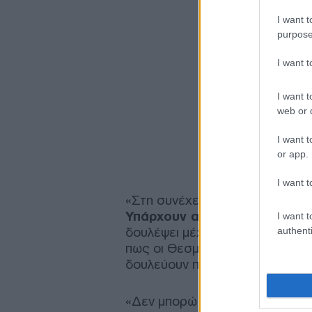
I want t
purpose
I want 
I want t
web or d
I want t
or app.
I want t
«Στη συνέχεια το Eurogroup, σ
Υπάρχουν ακόμη ανοιχτά θέ
I want t
δουλέψει μέχρι να ολοκληρωθεί 
authenti
πως οι Θεσμοί είναι σε επικοιν
δουλεύουν πολύ σκληρά.
«Δεν μπορώ να σας πω τι θα γί