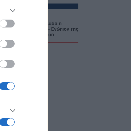
δρομές
ΛΛΑΔΑ
06/08/26 - 22:34
fin: Έφθασε στην Ελλάδα η
ρονη κατηγορούμενη - Ενώπιον της
αγγελίας την Παρασκευή
ΜΥΝΑ
06/08/26 - 22:26
-515: Άρχισε στον Καναδά η
ασκευή του πρώτου ελληνικού
χρονου δασοπυροσβεστικού
οσκάφους
ΜΥΝΑ
06/08/26 - 22:17
ΘΑ: Σοβαρές τουρκικές
κλήσεις στο Αιγαίο, με οπλισμένα
, εμπλοκή, UAV και ATR-72!
ΛΛΑΔΑ
06/08/26 - 22:13
ρωση Τζόκερ 3102 (6/8/2026):