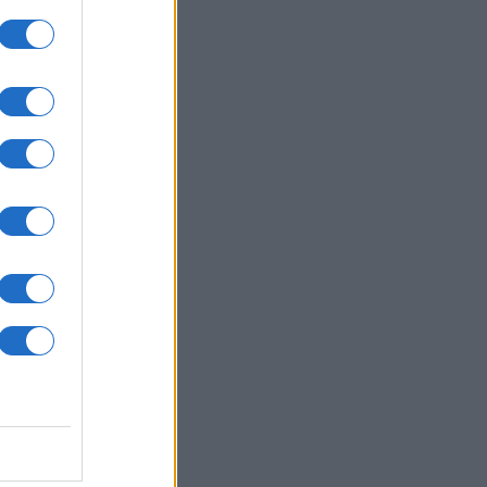
ί είναι οι τυχεροί αριθμοί που
δίζουν
ΙΕΘΝΗ
06/08/26 - 22:03
: Το Ιρανικό κοινοβούλιο εξετάζει
 απαγόρευση διέλευσης
ρικανικών και ισραηλινών πλοίων
 το Ορμούζ
ΛΛΑΔΑ
06/08/26 - 21:31
καγιές: Ολοκληρώθηκαν 325
οψίες σε πληγείσες περιοχές -
τάλληλα κρίθηκαν 118 κτήρια
ΙΕΘΝΗ
06/08/26 - 21:07
μανία: Τουλάχιστον 25 τραυματίες
 σύγκρουση τραμπ στο
λζενκίρχεν - Σε σοβαρή
άσταση 3 εξ' αυτών
ΙΕΘΝΗ