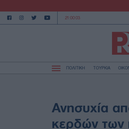
21:00:04
ΠΟΛΙΤΙΚΗ
ΤΟΥΡΚΙΑ
ΟΙΚΟ
Κεντρική
Κεντρική
πλοήγηση
πλοήγηση
ΠΟΛΙΤΙΚΗ
Τ
ΕΚΚΛΗΣΙΑ
Α
MEDIA
LI
Ανησυχία απ
AUTO - MOTO
Γ
ΠΑΡΑΞΕΝΑ
Ζ
κερδών των 