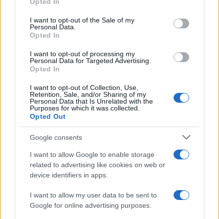
Opted In
NEWS ΚΑΝΟΝΤΑΣ ΚΛΙΚ ΕΔΩ
use your data for below specified purposes in below Google
consent section.
I want to opt-out of the Sale of my
Personal Data.
Opted In
TAGS
I want to opt-out of processing my
ΙΔΙΟΚΤΗΤΕΣ
ΤΕΛΗ ΚΥΚΛΟΦΟΡΙΑΣ
ΔΕΝ ΠΛΗΡΩΣΑΝ
Personal Data for Targeted Advertising.
ΑΑΔΕ
ΠΡΟΣΤΙΜΑ
Opted In
I want to opt-out of Collection, Use,
Retention, Sale, and/or Sharing of my
Personal Data that Is Unrelated with the
Purposes for which it was collected.
Ροή Ειδήσεων
Opted Out
Google consents
ΔΙΕΘΝΗ
I want to allow Google to enable storage
07/08/26 - 13:30
related to advertising like cookies on web or
WSJ: Φόβοι για ρωσική δοκιμή των «αντοχών» του ΝΑΤΟ
device identifiers in apps.
εν μέσω ανησυχιών για τα αμερικανικά αποθέματα όπλων
ΔΙΕΘΝΗ
I want to allow my user data to be sent to
07/08/26 - 13:26
Google for online advertising purposes.
Ουκρανία: Αγώνας δρόμου για εγχώρια αντιβαλλιστική