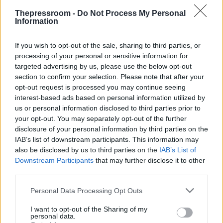
Thepressroom -
Do Not Process My Personal
Information
If you wish to opt-out of the sale, sharing to third parties, or
processing of your personal or sensitive information for
targeted advertising by us, please use the below opt-out
section to confirm your selection. Please note that after your
opt-out request is processed you may continue seeing
interest-based ads based on personal information utilized by
us or personal information disclosed to third parties prior to
your opt-out. You may separately opt-out of the further
disclosure of your personal information by third parties on the
IAB’s list of downstream participants. This information may
also be disclosed by us to third parties on the
IAB’s List of
Downstream Participants
that may further disclose it to other
third parties.
Please note that this website/app uses one or more Google
Personal Data Processing Opt Outs
services and may gather and store information including but
not limited to your visit or usage behaviour. You may click to
I want to opt-out of the Sharing of my
ΑΚΟΛΟΥΘΗΣΤΕ ΜΑΣ ΣΤΟ GOOGLE
personal data.
grant or deny consent to Google and its third-party tags to