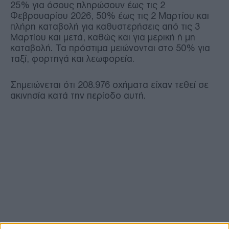
25% για όσους πληρώσουν έως τις 2
Φεβρουαρίου 2026, 50% έως τις 2 Μαρτίου και
πλήρη καταβολή για καθυστερήσεις από τις 3
Μαρτίου και μετά, καθώς και για μερική ή μη
καταβολή. Τα πρόστιμα μειώνονται στο 50% για
ταξί, φορτηγά και λεωφορεία.
Σημειώνεται ότι 208.976 οχήματα είχαν τεθεί σε
ακινησία κατά την περίοδο αυτή.