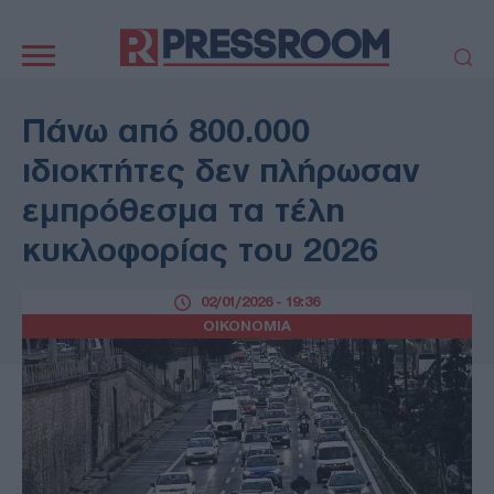
Κεντρική
πλοήγηση
ΠΟΛΙΤΙΚΗ
ΤΟΥΡΚΙΑ
Πάνω από 800.000
ΟΙΚΟΝΟΜΙΑ
ΕΛΛΑΔΑ
ιδιοκτήτες δεν πλήρωσαν
ΕΚΚΛΗΣΙΑ
ΑΜΥΝΑ
εμπρόθεσμα τα τέλη
ΔΙΕΘΝΗ
ΚΥΠΡΟΣ
κυκλοφορίας του 2026
MEDIA
LIFESTYLE
SPORTS
ΑΥΤΟΔΙΟΙΚΗΣΗ
02/01/2026 - 19:36
AUTO - MOTO
ΓΑΣΤΡΟΝΟΜΙΑ
ΟΙΚΟΝΟΜΙΑ
ΥΓΕΙΑ
ΤΕΧΝΟΛΟΓΙΑ
ΠΑΡΑΞΕΝΑ
ΖΩΔΙΑ
ΑΡΘΡΟΓΡΑΦΙΑ