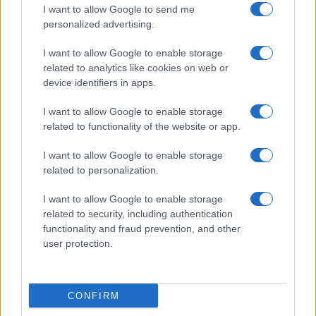
άμυνα εν μέσω σφοδρών ρωσικών επιθέσεων
I want to allow Google to send me
ΔΙΕΘΝΗ
personalized advertising.
07/08/26 - 13:22
I want to allow Google to enable storage
Νέο κύμα οργής στην Ινδία: Διαδηλώσεις και απεργίες
related to analytics like cookies on web or
πείνας από νέους για τα σκάνδαλα διαρροής θεμάτων
στις κρατικές εξετάσεις
device identifiers in apps.
ΕΛΛΑΔΑ
I want to allow Google to enable storage
07/08/26 - 13:16
related to functionality of the website or app.
Ένας χρόνος χωρίς τη Λένα Σαμαρά: Συγκίνηση στο
ετήσιο μνημόσυνο στο Α’ Νεκροταφείο
I want to allow Google to enable storage
ΕΛΛΑΔΑ
related to personalization.
07/08/26 - 13:12
Νέο Ειδικό Χωροταξικό Πλαίσιο για τον Τουρισμό: Σαφείς
I want to allow Google to enable storage
κανόνες, βιώσιμη ανάπτυξη και προστασία των
related to security, including authentication
κορεσμένων περιοχών
functionality and fraud prevention, and other
ΕΛΛΑΔΑ
user protection.
07/08/26 - 12:15
Υπόθεση Marfin: Προθεσμία για την Τρίτη έλαβε η
46χρονη – Οδηγήθηκε στην Εισαγγελία με αλεξίσφαιρο
ΔΙΕΘΝΗ
CONFIRM
07/08/26 - 12:50