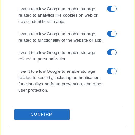
TAGS
I want to allow Google to enable storage
ΟΝΝΕΔ
ΓΡΗΓΟΡΗΣ ΔΗΜΗΤΡΙΑΔΗΣ
ΝΕΑ ΔΗΜΟΚΡΑΤΙΑ
related to analytics like cookies on web or
ΠΑΡΤΙ
ΠΟΛΙΤΙΚΑ ΝΕΑ
device identifiers in apps.
I want to allow Google to enable storage
related to functionality of the website or app.
Ροή Ειδήσεων
I want to allow Google to enable storage
related to personalization.
ΖΩΔΙΑ
I want to allow Google to enable storage
05/08/26 - 23:40
related to security, including authentication
Ζώδια: Οι αστρολογικές προβλέψεις για την Πέμπτη 6/8
functionality and fraud prevention, and other
από την Αλεξάνδρα Καρτά
user protection.
SPORTS
05/08/26 - 23:25
Παναθηναϊκός - ΤΣΣΚΑ 1948 1-1: Το πάθημα να γίνει
μάθημα στη Βουλγαρία
CONFIRM
ΔΙΕΘΝΗ
05/08/26 - 23:16