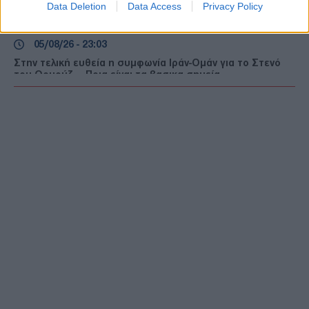
Financial Times: Επιστροφές 100 δισ. δολαρίων σε
Data Deletion
Data Access
Privacy Policy
επιχειρήσεις μετά την ακύρωση δασμών Τραμπ
ΔΙΕΘΝΗ
05/08/26 - 23:03
Στην τελική ευθεία η συμφωνία Ιράν-Ομάν για το Στενό
του Ορμούζ — Ποια είναι τα βασικα σημεία
ΔΙΕΘΝΗ
05/08/26 - 22:49
ΗΠΑ: Τρεις νεκροί και ένας τραυματίας από
πυροβολισμούς στη Βόρεια Καρολίνα
ΕΛΛΑΔΑ
05/08/26 - 22:44
Κλήρωση ΛΟΤΤΟ 2750 (5/8/2026): Δείτε τους τυχερούς
αριθμούς
ΔΙΕΘΝΗ
05/08/26 - 22:12
Πεζεσκιάν: «Πολύ δύσκολη» προς το παρόν η επικοινωνία
με τον Μοτζτάμπα Χαμενεΐ
ΔΙΕΘΝΗ
05/08/26 - 21:55