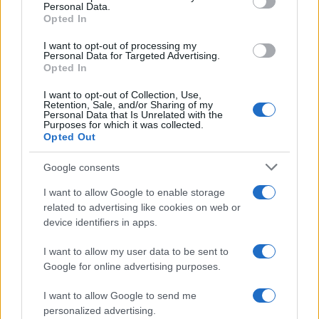
Personal Data.
Opted In
I want to opt-out of processing my
Η βραδιά αποτέλεσε μια πρώτης τάξεως ευκαιρία
Personal Data for Targeted Advertising.
για χαλάρωση, ανταλλαγή πολιτικών απόψεων και
Opted In
σχεδιασμό των επόμενων βημάτων του κόμματος,
με φόντο τις μελλοντικές προκλήσεις.
I want to opt-out of Collection, Use,
Retention, Sale, and/or Sharing of my
Personal Data that Is Unrelated with the
Purposes for which it was collected.
Η εκδήλωση, την οποία σχολίασε με σχετική του
Opted Out
ανάρτηση στα μέσα κοινωνικής δικτύωσης και ο
Γρηγόρης Δημητριάδης, κορυφώθηκε σε κλίμα
Google consents
απόλυτης συστράτευσης και ενότητας όταν από
τα μεγάφωνα ακούστηκε ο ύμνος της Νέας
I want to allow Google to enable storage
Δημοκρατίας.
related to advertising like cookies on web or
device identifiers in apps.
ΑΚΟΛΟΥΘΗΣΤΕ ΜΑΣ ΣΤΟ GOOGLE
I want to allow my user data to be sent to
Google for online advertising purposes.
NEWS ΚΑΝΟΝΤΑΣ ΚΛΙΚ ΕΔΩ
I want to allow Google to send me
personalized advertising.