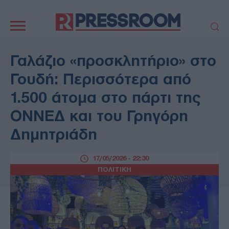
Κεντρική
πλοήγηση
ΠΟΛΙΤΙΚΗ
ΤΟΥΡΚΙΑ
Γαλάζιο «προσκλητήριο» στο
ΟΙΚΟΝΟΜΙΑ
ΕΛΛΑΔΑ
Γουδή: Περισσότερα από
ΕΚΚΛΗΣΙΑ
ΑΜΥΝΑ
1.500 άτομα στο πάρτι της
ΔΙΕΘΝΗ
ΚΥΠΡΟΣ
ΟΝΝΕΔ και του Γρηγόρη
MEDIA
LIFESTYLE
Δημητριάδη
SPORTS
ΑΥΤΟΔΙΟΙΚΗΣΗ
AUTO - MOTO
ΓΑΣΤΡΟΝΟΜΙΑ
17/05/2026 - 22:30
ΥΓΕΙΑ
ΤΕΧΝΟΛΟΓΙΑ
ΠΟΛΙΤΙΚΗ
ΠΑΡΑΞΕΝΑ
ΖΩΔΙΑ
ΑΡΘΡΟΓΡΑΦΙΑ