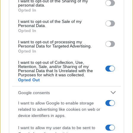
not limited to your visit or usage behaviour. You may click to
I want to opt-out of the Sharing of my
personal data.
grant or deny consent to Google and its third-party tags to
Opted In
ΑΚΟΛΟΥΘΗΣΤΕ ΜΑΣ ΣΤΟ GOOGLE
use your data for below specified purposes in below Google
consent section.
NEWS ΚΑΝΟΝΤΑΣ ΚΛΙΚ ΕΔΩ
I want to opt-out of the Sale of my
Personal Data.
Opted In
I want to opt-out of processing my
TAGS
Personal Data for Targeted Advertising.
Opted In
ΓΙΩΡΓΟΣ ΓΕΡΑΠΕΤΡΙΤΗΣ
ΥΠΕΞ ΑΙΓΥΠΤΟΥ
ΜΕΣΗ ΑΝΑΤΟΛΗ
I want to opt-out of Collection, Use,
Retention, Sale, and/or Sharing of my
Personal Data that Is Unrelated with the
Purposes for which it was collected.
Opted Out
Ροή Ειδήσεων
Google consents
I want to allow Google to enable storage
ΔΙΕΘΝΗ
related to advertising like cookies on web or
07/08/26 - 14:49
device identifiers in apps.
Εξαρθρώθηκε γιγαντιαίο κύκλωμα διακίνησης
ναρκωτικών και μεταναστών μεταξύ Ισπανίας και
I want to allow my user data to be sent to
Αλγερίας: 78 συλλήψεις και κέρδη-μαμούθ