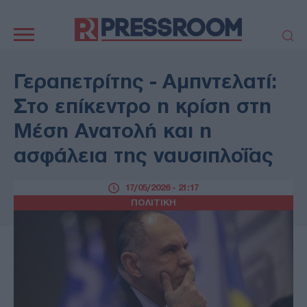
Κεντρική
πλοήγηση
ΠΟΛΙΤΙΚΗ
ΤΟΥΡΚΙΑ
Γεραπετρίτης - Αμπντελατί:
ΟΙΚΟΝΟΜΙΑ
ΕΛΛΑΔΑ
Στο επίκεντρο η κρίση στη
ΕΚΚΛΗΣΙΑ
ΑΜΥΝΑ
Μέση Ανατολή και η
ΔΙΕΘΝΗ
ΚΥΠΡΟΣ
ασφάλεια της ναυσιπλοΐας
MEDIA
LIFESTYLE
SPORTS
ΑΥΤΟΔΙΟΙΚΗΣΗ
17/05/2026 - 21:17
AUTO - MOTO
ΓΑΣΤΡΟΝΟΜΙΑ
ΠΟΛΙΤΙΚΗ
ΥΓΕΙΑ
ΤΕΧΝΟΛΟΓΙΑ
ΠΑΡΑΞΕΝΑ
ΖΩΔΙΑ
ΑΡΘΡΟΓΡΑΦΙΑ