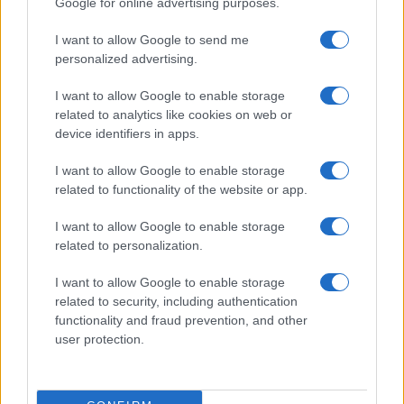
Google for online advertising purposes.
ΤΟΥΡΚΙΑ
07/08/26 - 14:07
I want to allow Google to send me
personalized advertising.
Τουρκία, Σαουδική Αραβία και Πακιστάν υπέγραψαν
τριμερές αμυντικό σύμφωνο με ρήτρα αμοιβαίας
συνδρομής - Τι περιλαμβάνει η " Αμυντική Συμφωνία της
I want to allow Google to enable storage
Μέκκα"
related to analytics like cookies on web or
ΔΙΕΘΝΗ
device identifiers in apps.
07/08/26 - 14:43
I want to allow Google to enable storage
Συρία: Χωρίς θύματα αλλά με 14 τραυματίες η έκρηξη σε
λεωφορείο στη Δαμασκό – Τι συνέβη με τον αρχικό
related to functionality of the website or app.
απολογισμό
ΔΙΕΘΝΗ
I want to allow Google to enable storage
related to personalization.
07/08/26 - 14:28
Η RWE ακυρώνει τα υπεράκτια αιολικά στις ΗΠΑ –
I want to allow Google to enable storage
Επενδύει 1,2 δισ. δολάρια σε ορυκτά καύσιμα μετά από
deal με τον Λευκό Οίκο
related to security, including authentication
ΕΛΛΑΔΑ
functionality and fraud prevention, and other
user protection.
07/08/26 - 14:23
Μυστράς: Ποινή 11 μηνών με αναστολή στον 55χρονο που
έκρυβε τη σορό του πατέρα του σε καταψύκτη
ΕΛΛΑΔΑ