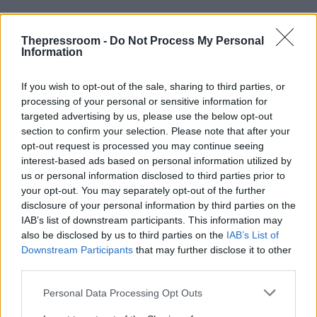
Thepressroom -
Do Not Process My Personal
Information
If you wish to opt-out of the sale, sharing to third parties, or
processing of your personal or sensitive information for
targeted advertising by us, please use the below opt-out
section to confirm your selection. Please note that after your
opt-out request is processed you may continue seeing
interest-based ads based on personal information utilized by
us or personal information disclosed to third parties prior to
your opt-out. You may separately opt-out of the further
disclosure of your personal information by third parties on the
IAB’s list of downstream participants. This information may
Παράλληλα, οι επικεφαλής της διπλωματίας των
also be disclosed by us to third parties on the
IAB’s List of
δύο χωρών συμφώνησαν να διατηρήσουν ανοιχτό
Downstream Participants
that may further disclose it to other
δίαυλο στενής συνεργασίας, με κοινό στόχο την
third parties.
ενίσχυση της ειρήνης, της σταθερότητας και της
ευημερίας στην περιοχή της Ανατολικής
Please note that this website/app uses one or more Google
Personal Data Processing Opt Outs
Μεσογείου.
services and may gather and store information including but