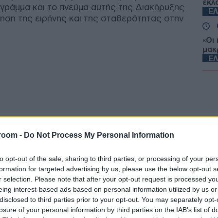
εκλ
 γράμμα και το πνεύμα αυτής της Διακήρυξης
Ε
ήρηση της ειρήνης και της σταθερότητας στην
«Οι
μακ
Ε
Ειδ
Οι ν
και
Ε
room -
Do Not Process My Personal Information
Πόρ
την
to opt-out of the sale, sharing to third parties, or processing of your per
ΤΟ
formation for targeted advertising by us, please use the below opt-out s
r selection. Please note that after your opt-out request is processed y
eing interest-based ads based on personal information utilized by us or
Αντ
disclosed to third parties prior to your opt-out. You may separately opt-
Χωρ
Ε
losure of your personal information by third parties on the IAB’s list of