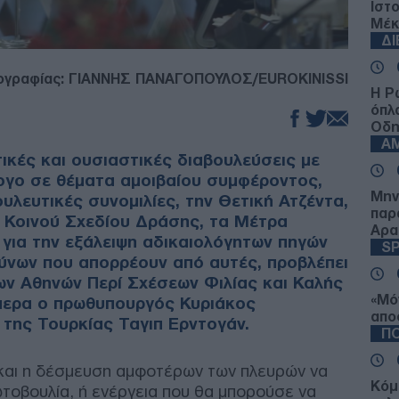
Ιστ
Μέκ
Δ
ογραφίας: ΓΙΑΝΝΗΣ ΠΑΝΑΓΟΠΟΥΛΟΣ/EUROKINISSI
Η Ρ
όπλ
Οδ
Α
τικές και ουσιαστικές διαβουλεύσεις με
ογο σε θέματα αμοιβαίου συμφέροντος,
Μην
ουλευτικές συνομιλίες, την Θετική Ατζέντα,
παρ
υ Κοινού Σχεδίου Δράσης, τα Μέτρα
Αρα
για την εξάλειψη αδικαιολόγητων πηγών
S
δύνων που απορρέουν από αυτές, προβλέπει
ων Αθηνών Περί Σχέσεων Φιλίας και Καλής
«Μό
μερα ο πρωθυπουργός Κυριάκος
απο
της Τουρκίας Ταγιπ Ερντογάν.
ΠΟ
και η δέσμευση αμφοτέρων των πλευρών να
Κόμ
τοβουλία, ή ενέργεια που θα μπορούσε να