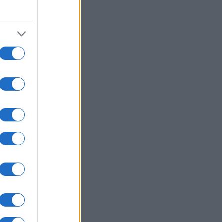
ια: Οι αστρολογικές προβλέψεις
 το Σαββατοκύριακο 8-9
ούστου από την Αλεξάνδρα Καρτά
ΛΛΑΔΑ
07/08/26 - 23:32
ση-θρίλερ της Ryanair με
σμένο παράθυρο: Προσφυγές σε
ηνικά και αμερικανικά δικαστήρια
 επιβάτες
ΙΕΘΝΗ
07/08/26 - 23:19
ιά σε υπόγειο καταστήματος στον
μο – Απομακρύνθηκαν ένοικοι
υκατοικίας
ΙΕΘΝΗ
07/08/26 - 23:11
μακώνεται η κόντρα Ισπανίας–
ίας για το μεταναστευτικό: Η
ρίτη απαντά με ελέγχους στα
ορα