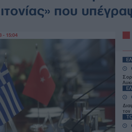
ειτονίας» που υπέγρα
 - 15:04
Ε
Σορ
Λυκ
Ε
Δια
τον
ΤΟ