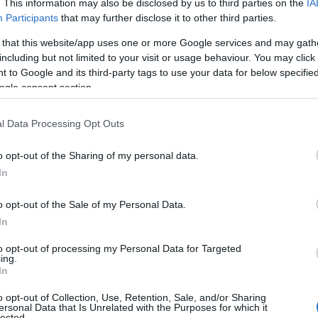
. This information may also be disclosed by us to third parties on the
IA
Participants
that may further disclose it to other third parties.
Και
 that this website/app uses one or more Google services and may gath
και 
Ε
including but not limited to your visit or usage behaviour. You may click 
 to Google and its third-party tags to use your data for below specifi
ogle consent section.
Στο
Αυγ
l Data Processing Opt Outs
Δ
o opt-out of the Sharing of my personal data.
Τραμ
In
ασφ
μπλ
o opt-out of the Sale of my Personal Data.
αίθ
αθήσουν να επιλύσουν οποιαδήποτε διαφορά
Ο
In
κό τρόπο, μέσω απευθείας διαβουλεύσεων
οιβαίας επιλογής, όπως προβλέπεται στον
to opt-out of processing my Personal Data for Targeted
ing.
Μετ
In
των
Ζ
ρυξη "δεν αποτελεί διεθνή συμφωνία,
o opt-out of Collection, Use, Retention, Sale, and/or Sharing
ersonal Data that Is Unrelated with the Purposes for which it
 διεθνές δίκαιο. Καμία πρόνοια της
lected.