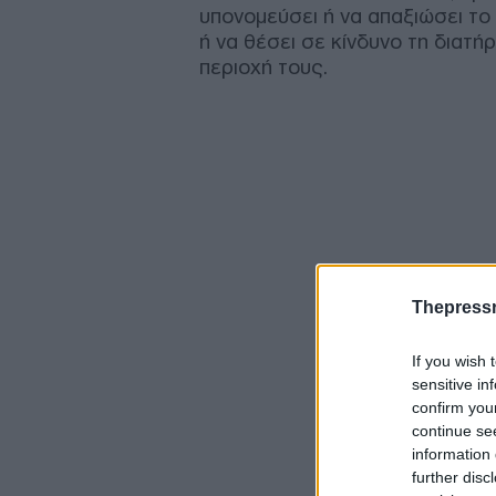
υπονομεύσει ή να απαξιώσει το
ή να θέσει σε κίνδυνο τη διατ
περιοχή τους.
Thepress
If you wish 
sensitive in
confirm you
continue se
information 
further disc