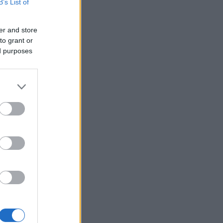
B’s List of
08/08/26 - 08:59
ρός: στους 39°C η θερμοκρασία
er and store
μελτέμια στο Αιγαίο
ΛΛΑΔΑ
to grant or
ed purposes
08/08/26 - 08:42
 αποκορύφωμά της η έξοδος του
ούστου
ΙΕΘΝΗ
08/08/26 - 08:29
π: «Απειλή για την εθνική
άλεια» η δικαστική απόφαση που
οκάρει την κατασκευή της
ουσας χορού στον Λευκό Οίκο
ΙΚΟΝΟΜΙΑ
08/08/26 - 08:15
ά από μήνες, τον Ιούλη μείωση
 τιμών στα σούπερ μάρκετ
ΩΔΙΑ
07/08/26 - 23:49