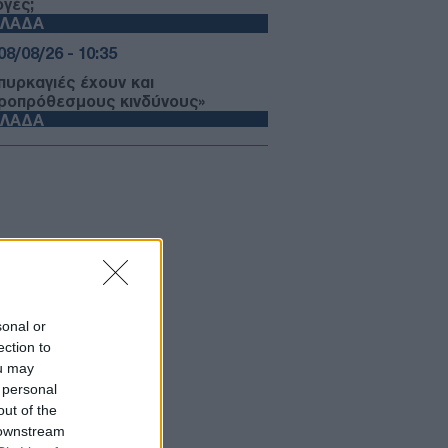
ογές;
ΛΛΑΔΑ
08/08/26 - 10:35
 πυρκαγιές έχουν και
ροπρόθεσμους κινδύνους»
ΛΛΑΔΑ
08/08/26 - 10:00
ικό Χωροταξικό για τον Τουρισμό:
έοι κανόνες για επενδύσεις, νησιά
 προορισμούς υπό πίεση
ΛΛΑΔΑ
08/08/26 - 09:44
το Γερμενό: Ξεκίνησε η μάχη για
 αποκατάσταση των ζημιών
sonal or
ΥΡΚΙΑ
ection to
08/08/26 - 09:20
ou may
 personal
ίδραση της Τουρκίας στο νέο
out of the
οταξικό για τον τουρισμό
ΛΛΑΔΑ
 downstream