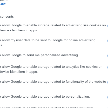
α ερμηνεύεται ότι παράγει νομικά δικαιώματα
Out
Ζώδ
για
Αυγ
consents
Ε
ν Αθηνών Περί Σχέσεων Φιλίας και
o allow Google to enable storage related to advertising like cookies on
evice identifiers in apps.
Πτή
σπα
o allow my user data to be sent to Google for online advertising
Δημοκρατίας, η Α.E. κ. Κυριάκος
ελλ
s.
από
 Δημοκρατίας της Τουρκίας, η Α.E. κ. Recep
Δ
 τις αντίστοιχες Κυβερνήσεις τους (που
to allow Google to send me personalized advertising.
έρη»), έχοντας προεδρεύσει της 5ης
ουλίου Συνεργασίας μεταξύ της Ελληνικής
Φωτ
o allow Google to enable storage related to analytics like cookies on
ας της Τουρκίας την 7η Δεκεμβρίου 2023,
Άλι
evice identifiers in apps.
πολ
έλησης και συνεργασίας,
Δ
o allow Google to enable storage related to functionality of the website
εωμένη βούληση για συνεργασία μεταξύ των
Κλι
o allow Google to enable storage related to personalization.
Ιταλ
Μαδ
εσμοί μεταξύ των δύο γειτονικών εθνών έχουν
σύν
o allow Google to enable storage related to security, including