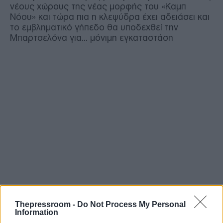
νέους χώρους της νέας μορφής του «Καμπ
Νόου» και τώρα πια η κλεψύδρα έχει αδειάσει και
το εμβληματικό γήπεδο θα υποδεχθεί την
Μπαρτσελόνα για... μόνιμη εγκαταστάση
Thepressroom -
Do Not Process My Personal
Information