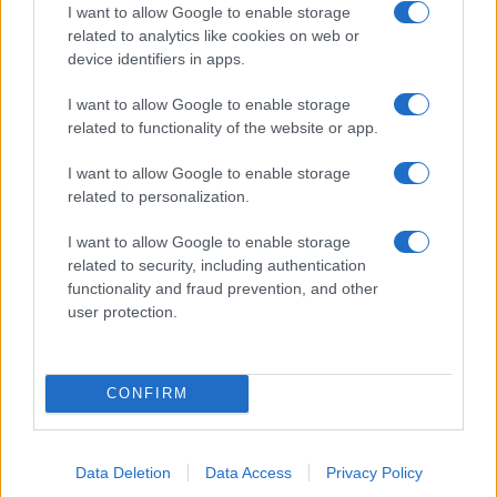
I want to allow Google to enable storage
10/08/26 - 19:45
related to analytics like cookies on web or
Ισπανία: Μεγάλες πυρκαγιές σε Βαλένθια και Ανδαλουσία
device identifiers in apps.
– Πάνω από 1.200 άνθρωποι απομακρύνθηκαν
ΔΙΕΘΝΗ
I want to allow Google to enable storage
10/08/26 - 19:31
related to functionality of the website or app.
Τραγωδία στην Κολομβία: Τουλάχιστον 47 νεκροί από τον
σεισμό των 7,4 Ρίχτερ – Αγωνία για εγκλωβισμένους
I want to allow Google to enable storage
ΔΙΕΘΝΗ
related to personalization.
10/08/26 - 19:24
I want to allow Google to enable storage
Αλάσκα: Καταγγελία ότι το γιοτ του Μαρκ Ζάκερμπεργκ
δεν ανταποκρίθηκε σε έκκληση βοήθειας από
related to security, including authentication
ακυβέρνητο σκάφος
functionality and fraud prevention, and other
ΕΛΛΑΔΑ
user protection.
10/08/26 - 18:48
Μεγάλη φωτιά στο Κοκκινόχωμα Καβάλας: Ενισχύθηκαν
οι πυροσβεστικές δυνάμεις – Δεν απειλούνται κατοικίες
CONFIRM
ΠΟΛΙΤΙΚΗ
10/08/26 - 18:28
Ο Μητσοτάκης για τον Στέλιο Ράμφο: «Πρόκειται για
Data Deletion
Data Access
Privacy Policy
εθνική απώλεια - Χάνω έναν φίλο και συνομιλητή»