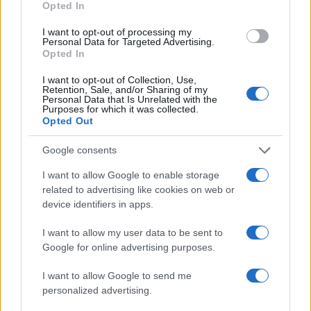
Opted In
ΜΠΑΡΤΣΕΛΟΝΑ
ΠΟΔΟΣΦΑΙΡΟ
LA LIGA
ΚΑΜΠ ΝΟΥ
I want to opt-out of processing my
Personal Data for Targeted Advertising.
Opted In
Ροή Ειδήσεων
I want to opt-out of Collection, Use,
Retention, Sale, and/or Sharing of my
Personal Data that Is Unrelated with the
Purposes for which it was collected.
ΔΙΕΘΝΗ
Opted Out
10/08/26 - 21:16
Google consents
Σεισμός 7,5 Ρίχτερ στην Κολομβία: Τουλάχιστον 82 οι
νεκροί — Σε κατάσταση έκτακτης ανάγκης η χώρα
I want to allow Google to enable storage
ΠΟΛΙΤΙΣΜΟΣ
related to advertising like cookies on web or
10/08/26 - 20:40
device identifiers in apps.
Κηδεία Νίκου Καλογερόπουλου: Την Τετάρτη 12/8 στο Α’
Νεκροταφείο Αθηνών
I want to allow my user data to be sent to
ΔΙΕΘΝΗ
Google for online advertising purposes.
10/08/26 - 20:02
I want to allow Google to send me
Ο Τραμπ απαντά στο αίτημα του Ιράν για πολεμικές
αποζημιώσεις: «Θα απαιτήσουμε και εμείς από εσάς»
personalized advertising.
ΔΙΕΘΝΗ