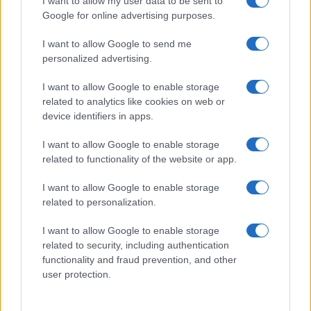
I want to allow my user data to be sent to
περιφέρειες και η Κριμαία
Google for online advertising purposes.
ΔΙΕΘΝΗ
10/08/26 - 10:06
I want to allow Google to send me
personalized advertising.
Ισραηλινά ΜΜΕ: Η CENTCOM ζήτησε από το Ισραήλ να
αποχωρήσει από περιοχές του νότιου Λιβάνου
ΔΙΕΘΝΗ
I want to allow Google to enable storage
related to analytics like cookies on web or
10/08/26 - 09:59
device identifiers in apps.
Ένταση Δαμασκού–Χεζμπολάχ: Τουρκική και ιρανική
κινητικότητα για να αποτραπεί σύγκρουση
I want to allow Google to enable storage
ΕΛΛΑΔΑ
related to functionality of the website or app.
10/08/26 - 09:59
Μαίνεται η φωτιά στον Κουβαρά: Μεγάλη κινητοποίηση
I want to allow Google to enable storage
της Πυροσβεστικής – 112 για απομάκρυνση κατοίκων
related to personalization.
ΕΛΛΑΔΑ
I want to allow Google to enable storage
10/08/26 - 08:25
related to security, including authentication
Σκιάθος: 15χρονος καταγγέλλει 17χρονο για σεξουαλική
functionality and fraud prevention, and other
κακοποίηση και εκβιασμό
ΕΛΛΑΔΑ
user protection.
10/08/26 - 08:22