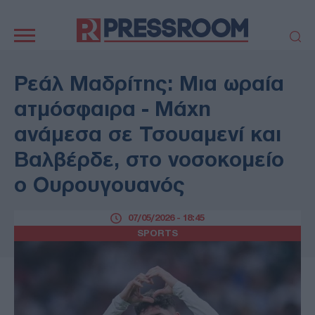
Κεντρική
πλοήγηση
ΠΟΛΙΤΙΚΗ
ΤΟΥΡΚΙΑ
Ρεάλ Μαδρίτης: Μια ωραία
ΟΙΚΟΝΟΜΙΑ
ΕΛΛΑΔΑ
ατμόσφαιρα - Μάχη
ΕΚΚΛΗΣΙΑ
ΑΜΥΝΑ
ανάμεσα σε Τσουαμενί και
ΔΙΕΘΝΗ
ΚΥΠΡΟΣ
Βαλβέρδε, στο νοσοκομείο
MEDIA
LIFESTYLE
ο Ουρουγουανός
SPORTS
ΑΥΤΟΔΙΟΙΚΗΣΗ
AUTO - MOTO
ΓΑΣΤΡΟΝΟΜΙΑ
07/05/2026 - 18:45
ΥΓΕΙΑ
ΤΕΧΝΟΛΟΓΙΑ
SPORTS
ΠΑΡΑΞΕΝΑ
ΖΩΔΙΑ
ΑΡΘΡΟΓΡΑΦΙΑ