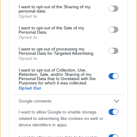
services and may gather and store information including but
not limited to your visit or usage behaviour. You may click to
I want to opt-out of the Sharing of my
personal data.
grant or deny consent to Google and its third-party tags to
Opted In
use your data for below specified purposes in below Google
consent section.
I want to opt-out of the Sale of my
ΑΚΟΛΟΥΘΗΣΤΕ ΜΑΣ ΣΤΟ GOOGLE
Personal Data.
Opted In
NEWS ΚΑΝΟΝΤΑΣ ΚΛΙΚ ΕΔΩ
I want to opt-out of processing my
Personal Data for Targeted Advertising.
Opted In
TAGS
I want to opt-out of Collection, Use,
ΡΕΑΛ ΜΑΔΡΙΤΗΣ
ΠΟΔΟΣΦΑΙΡΟ
LA LIGA
Retention, Sale, and/or Sharing of my
Personal Data that Is Unrelated with the
Purposes for which it was collected.
Opted Out
Ροή Ειδήσεων
Google consents
I want to allow Google to enable storage
related to advertising like cookies on web or
ΔΙΕΘΝΗ
device identifiers in apps.
10/08/26 - 10:31
Ρωσία: Κατέρριψε 456 ουκρανικά drones – Στόχος 15