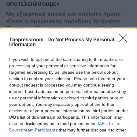
αποτελειώσουμε»
Με εξαιρετικά κυνικό και απόλυτο τρόπο
έθεσε ο Αμερικανός πρόεδρος Ντόναλντ
Τραμπ το δίλημμα που αντιμετωπίζει πλέον
το Ιράν, ξεκαθαρίζοντας ότι η Τεχεράνη
Thepressroom -
Do Not Process My Personal
καλείται είτε να συνθηκολογήσει
Information
υπογράφοντας μια νέα συμφωνία είτε να
έρθει αντιμέτωπη με την ολοκληρωτική
If you wish to opt-out of the sale, sharing to third parties, or
καταστροφή.
processing of your personal or sensitive information for
targeted advertising by us, please use the below opt-out
section to confirm your selection. Please note that after your
opt-out request is processed you may continue seeing
interest-based ads based on personal information utilized by
us or personal information disclosed to third parties prior to
your opt-out. You may separately opt-out of the further
disclosure of your personal information by third parties on the
IAB’s list of downstream participants. This information may
also be disclosed by us to third parties on the
IAB’s List of
Downstream Participants
that may further disclose it to other
third parties.