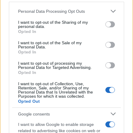
Please note that this website/app uses one or more Google
Personal Data Processing Opt Outs
services and may gather and store information including but
ΔΙΕΘΝΗ
not limited to your visit or usage behaviour. You may click to
I want to opt-out of the Sharing of my
personal data.
20/05/2026 - 16:54
grant or deny consent to Google and its third-party tags to
Opted In
use your data for below specified purposes in below Google
Μάρκο Ρούμπιο: Μήνυμα απευθείας στον
consent section.
I want to opt-out of the Sale of my
κουβανικό λαό και «καρφιά» για τον
Personal Data.
στρατιωτικό όμιλο GAESA
Opted In
Σε μια κίνηση κλιμάκωσης της πίεσης προς
I want to opt-out of processing my
Personal Data for Targeted Advertising.
την Αβάνα προχώρησε η αμερικανική
Opted In
κυβέρνηση, με τον υπουργό Εξωτερικών των
ΗΠΑ, Μάρκο Ρούμπιο, να απευθύνεται για
I want to opt-out of Collection, Use,
Retention, Sale, and/or Sharing of my
πρώτη φορά απευθείας στους πολίτες της
Personal Data that Is Unrelated with the
Κούβας.
Purposes for which it was collected.
Opted Out
Google consents
I want to allow Google to enable storage
related to advertising like cookies on web or