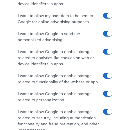
device identifiers in apps.
I want to allow my user data to be sent to
Google for online advertising purposes.
I want to allow Google to send me
personalized advertising.
I want to allow Google to enable storage
ΔΙΕΘΝΗ
related to analytics like cookies on web or
19/05/2026 - 22:44
device identifiers in apps.
Στη σκιά του «παγωμένου» πλήγματος:
I want to allow Google to enable storage
Το παρασκήνιο της αναβολής Τραμπ και
related to functionality of the website or app.
το διπλωματικό θρίλερ με το Ιράν
I want to allow Google to enable storage
Η πρόσφατη αποκάλυψη του Αμερικανού
related to personalization.
προέδρου, Ντόναλντ Τραμπ, ότι ενέκρινε μια
μεγάλης κλίμακας στρατιωτική επιχείρηση
I want to allow Google to enable storage
κατά του Ιράν για την περασμένη Τρίτη —
related to security, including authentication
την οποία τελικά ανέβαλε την τελευταία
functionality and fraud prevention, and other
στιγμή— αποτυπώνει πλήρως τη νέα