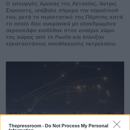
Ο υπουργός Άμυνας της Λετονίας, Άντρις
Σπρουντς, υπέβαλε σήμερα την παραίτησή
του, μετά το περιστατικό της Πέμπτης κατά
το οποίο δύο ουκρανικά μη επανδρωμένα
αεροσκάφη εισήλθαν στον εναέριο χώρο
της χώρας από τη Ρωσία και έπληξαν
εγκαταστάσεις αποθήκευσης πετρελαίου.
Thepressroom -
Do Not Process My Personal