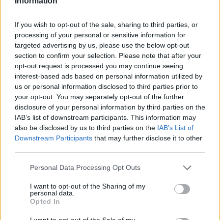
Information
ΔΙΕΘΝΗ
29/03/2026 - 10:00
If you wish to opt-out of the sale, sharing to third parties, or
Οι πύραυλοι του Ιράν, η σοβαρότερη
processing of your personal or sensitive information for
δοκιμασία για την αντιαεροπορική άμυνα
targeted advertising by us, please use the below opt-out
section to confirm your selection. Please note that after your
του Ισραήλ
opt-out request is processed you may continue seeing
Κατά πόσον οι δυνατότητες και τα
interest-based ads based on personal information utilized by
αποθέματα πυρομαχικών επαρκούν
us or personal information disclosed to third parties prior to
μακροπρόθεσμα;
your opt-out. You may separately opt-out of the further
disclosure of your personal information by third parties on the
IAB’s list of downstream participants. This information may
also be disclosed by us to third parties on the
IAB’s List of
Downstream Participants
that may further disclose it to other
third parties.
Please note that this website/app uses one or more Google
Personal Data Processing Opt Outs
services and may gather and store information including but
not limited to your visit or usage behaviour. You may click to
I want to opt-out of the Sharing of my
personal data.
grant or deny consent to Google and its third-party tags to
Opted In
use your data for below specified purposes in below Google
consent section.
I want to opt-out of the Sale of my