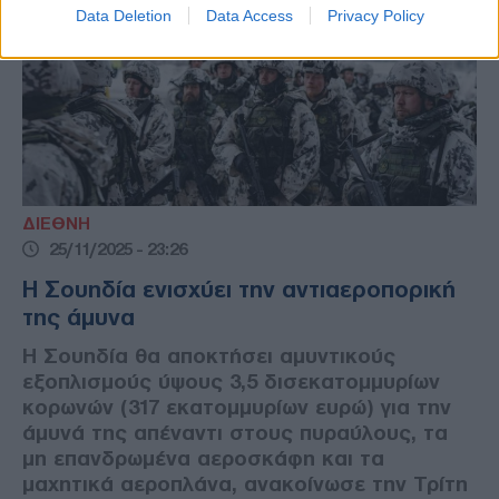
Data Deletion
Data Access
Privacy Policy
ΔΙΕΘΝΗ
25/11/2025 - 23:26
Η Σουηδία ενισχύει την αντιαεροπορική
της άμυνα
Η Σουηδία θα αποκτήσει αμυντικούς
εξοπλισμούς ύψους 3,5 δισεκατομμυρίων
κορωνών (317 εκατομμυρίων ευρώ) για την
άμυνά της απέναντι στους πυραύλους, τα
μη επανδρωμένα αεροσκάφη και τα
μαχητικά αεροπλάνα, ανακοίνωσε την Τρίτη