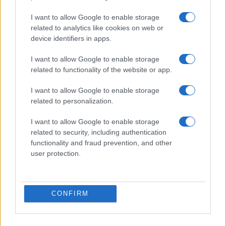
I want to allow Google to enable storage
related to analytics like cookies on web or
device identifiers in apps.
I want to allow Google to enable storage
ΔΙΕΘΝΗ
related to functionality of the website or app.
16/01/2026 - 22:17
I want to allow Google to enable storage
Ζελένσκι: Ανεπαρκής η αντιαεροπορική
related to personalization.
βοήθεια – Προειδοποίηση για νέες
μαζικές ρωσικές επιθέσεις
I want to allow Google to enable storage
related to security, including authentication
Όπως τόνισε, η ενδυνάμωση της
functionality and fraud prevention, and other
αντιαεροπορικής άμυνας αποτελεί ύψιστη
user protection.
προτεραιότητα, καθώς οι ρωσικές απειλές
παραμένουν διαρκείς και κλιμακούμενες.
CONFIRM