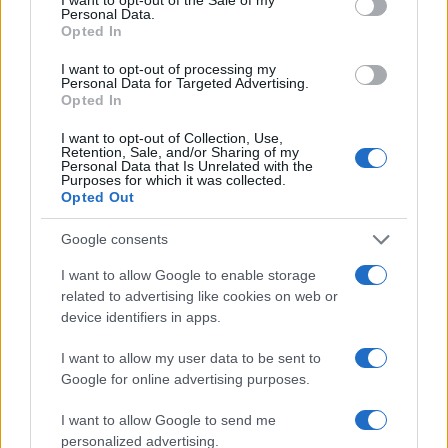
Personal Data.
Opted In
ΤΟΥΡΚΙΑ
I want to opt-out of processing my
11/03/2026 - 12:21
Personal Data for Targeted Advertising.
Opted In
Η Τουρκία ενισχύει την αντιαεροπορική
I want to opt-out of Collection, Use,
άμυνα στα κατεχόμενα της Κύπρου με το
Retention, Sale, and/or Sharing of my
σύστημα Şahın
Personal Data that Is Unrelated with the
Purposes for which it was collected.
Opted Out
Η Τουρκία φέρεται να ανέπτυξε στα
κατεχόμενα της Κύπρου το αντιαεροπορικό
Google consents
σύστημα Şahın, εξοπλισμένο με πυροβόλο
διαμετρήματος 40 χιλιοστών.
I want to allow Google to enable storage
related to advertising like cookies on web or
device identifiers in apps.
I want to allow my user data to be sent to
Google for online advertising purposes.
I want to allow Google to send me
personalized advertising.