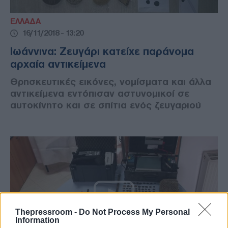
ΕΛΛΑΔΑ
16/11/2018 - 13:20
Ιωάννινα: Ζευγάρι κατείχε παράνομα
αρχαία αντικείμενα
Θρησκευτικές εικόνες, νομίσματα και άλλα
αντικείμενα εντόπισαν αστυνομικοί σε
αυτοκίνητο και σε σπίτια ενός ζευγαριού
Thepressroom -
Do Not Process My Personal
Information