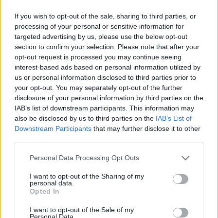
If you wish to opt-out of the sale, sharing to third parties, or
processing of your personal or sensitive information for
ΕΛΛΑΔΑ
targeted advertising by us, please use the below opt-out
19/04/2017 - 19:39
section to confirm your selection. Please note that after your
opt-out request is processed you may continue seeing
Συνελήφθη 58χρονος στα Γρεβενά με
interest-based ads based on personal information utilized by
302 αρχαία αντικείμενα και νομίσματα
us or personal information disclosed to third parties prior to
your opt-out. You may separately opt-out of the further
Τα 302 αρχαία αντικείμενα και νομίσματα
disclosure of your personal information by third parties on the
που κατασχέθηκαν χρονολογούνται στους
IAB’s list of downstream participants. This information may
Ελληνιστικούς, Ρωμαϊκούς, Βυζαντινούς και
also be disclosed by us to third parties on the
IAB’s List of
Νεότερους χρόνους
Downstream Participants
that may further disclose it to other
third parties.
Please note that this website/app uses one or more Google
Personal Data Processing Opt Outs
services and may gather and store information including but
not limited to your visit or usage behaviour. You may click to
I want to opt-out of the Sharing of my
personal data.
grant or deny consent to Google and its third-party tags to
Opted In
use your data for below specified purposes in below Google
consent section.
I want to opt-out of the Sale of my
Personal Data.