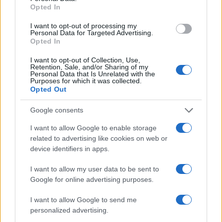
Opted In
I want to opt-out of processing my
Personal Data for Targeted Advertising.
Opted In
ΕΛΛΑΔΑ
I want to opt-out of Collection, Use,
Retention, Sale, and/or Sharing of my
03/04/2017 - 10:50
Personal Data that Is Unrelated with the
Purposes for which it was collected.
Πέλλα: Τους έπιασαν επ' αυτοφώρω με
Opted Out
αρχαία νομίσματα και κοσμήματα στα
χέρια!
Google consents
Έκαναν παράνομες ανασκαφές στην Πέλλα
I want to allow Google to enable storage
- Βρήκαν αρχαία νομίσματα και κοσμήματα!
related to advertising like cookies on web or
device identifiers in apps.
I want to allow my user data to be sent to
Google for online advertising purposes.
I want to allow Google to send me
personalized advertising.