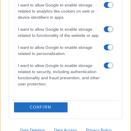
I want to allow Google to enable storage
related to analytics like cookies on web or
device identifiers in apps.
I want to allow Google to enable storage
related to functionality of the website or app.
ΕΛΛΑΔΑ
31/05/2016 - 17:21
I want to allow Google to enable storage
related to personalization.
Εντοπίστηκαν αρχαιοκάπηλοι που
πραγματοποιούσαν λαθρανασκαφές
I want to allow Google to enable storage
στην ορεινή Αχαΐα (PHOTOS)
related to security, including authentication
functionality and fraud prevention, and other
Οι δράστες πραγματοποιούσαν, με τη χρήση
user protection.
ανιχνευτών μέταλλων, έρευνες σε
αρχαιολογικούς χώρους και νεκροταφεία
της περιοχής
CONFIRM
Data Deletion
Data Access
Privacy Policy