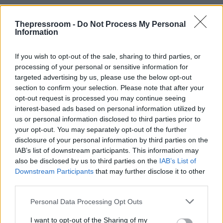
Thepressroom -
Do Not Process My Personal
Information
If you wish to opt-out of the sale, sharing to third parties, or
processing of your personal or sensitive information for
targeted advertising by us, please use the below opt-out
section to confirm your selection. Please note that after your
opt-out request is processed you may continue seeing
interest-based ads based on personal information utilized by
us or personal information disclosed to third parties prior to
your opt-out. You may separately opt-out of the further
disclosure of your personal information by third parties on the
IAB’s list of downstream participants. This information may
also be disclosed by us to third parties on the
IAB’s List of
Downstream Participants
that may further disclose it to other
third parties.
Please note that this website/app uses one or more Google
Personal Data Processing Opt Outs
Ο συλληφθείς θα οδηγηθεί στον αρμόδιο
services and may gather and store information including but
Εισαγγελέα.
not limited to your visit or usage behaviour. You may click to
I want to opt-out of the Sharing of my