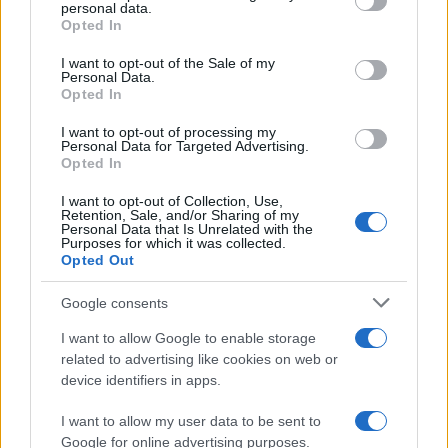
personal data.
grant or deny consent to Google and its third-party tags to
Opted In
use your data for below specified purposes in below Google
ΑΚΟΛΟΥΘΗΣΤΕ ΜΑΣ ΣΤΟ GOOGLE
consent section.
I want to opt-out of the Sale of my
NEWS ΚΑΝΟΝΤΑΣ ΚΛΙΚ ΕΔΩ
Personal Data.
Opted In
I want to opt-out of processing my
TAGS
Personal Data for Targeted Advertising.
Opted In
ΑΡΧΑΙΑ ΝΟΜΙΣΜΑΤΑ
ΕΛΑΙΟΛΑΔΟ
I want to opt-out of Collection, Use,
Retention, Sale, and/or Sharing of my
Personal Data that Is Unrelated with the
Purposes for which it was collected.
Opted Out
Ροή Ειδήσεων
Google consents
ΖΩΔΙΑ
I want to allow Google to enable storage
related to advertising like cookies on web or
06/08/26 - 23:52
device identifiers in apps.
Ζώδια: Οι αστρολογικές προβλέψεις για την Παρασκευή
7/8 από την Αλεξάνδρα Καρτά
I want to allow my user data to be sent to
SPORTS
Google for online advertising purposes.