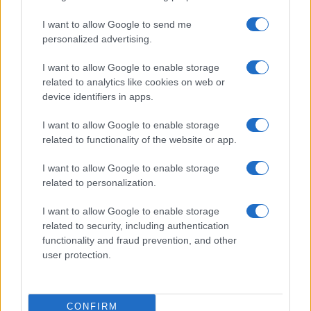
06/08/26 - 23:52
ΠΑΟΚ - Άντερλεχτ 0-1: Σοκαρίστηκε αλλά μπορεί!!
I want to allow Google to send me
ΕΛΛΑΔΑ
personalized advertising.
06/08/26 - 23:46
I want to allow Google to enable storage
Χανιά: ΕΔΕ για την 75χρονη που έφυγε από το Αστυνομικό
related to analytics like cookies on web or
Τμήμα και βρέθηκε νεκρή
device identifiers in apps.
ΔΙΕΘΝΗ
06/08/26 - 23:20
I want to allow Google to enable storage
Οι «μαύρες χήρες» της Ρωσίας εν καιρώ πολέμου:
related to functionality of the website or app.
Παντρεύονται νεοσύλλεκτους για να εισπράξουν
αποζημιώσεις θανάτου
I want to allow Google to enable storage
ΔΙΕΘΝΗ
related to personalization.
06/08/26 - 23:16
Γερμανία: Νέο δημοσκοπικό ρεκόρ για το ακροδεξιό AfD
I want to allow Google to enable storage
και βαριά φθορά για τον Μερτς
related to security, including authentication
ΤΟΥΡΚΙΑ
functionality and fraud prevention, and other
06/08/26 - 22:47
user protection.
Από τα πλαστά διαβατήρια στα δίκτυα διακίνησης: Ο
ρόλος της Τουρκίας στις σύγχρονες μεταναστευτικές
διαδρομές
CONFIRM
ΕΛΛΑΔΑ