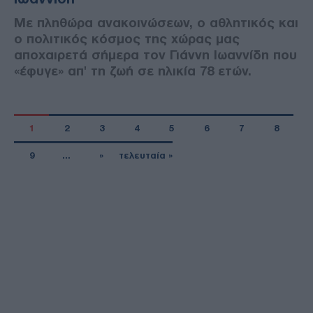
Με πληθώρα ανακοινώσεων, ο αθλητικός και
ο πολιτικός κόσμος της χώρας μας
αποχαιρετά σήμερα τον Γιάννη Ιωαννίδη που
«έφυγε» απ' τη ζωή σε ηλικία 78 ετών.
1
2
3
4
5
6
7
8
9
…
»
τελευταία »