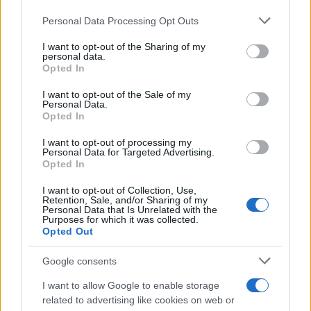
Please note that this website/app uses one or more Google
Personal Data Processing Opt Outs
services and may gather and store information including but
not limited to your visit or usage behaviour. You may click to
I want to opt-out of the Sharing of my
personal data.
grant or deny consent to Google and its third-party tags to
Opted In
use your data for below specified purposes in below Google
consent section.
I want to opt-out of the Sale of my
Personal Data.
Opted In
SPORTS
I want to opt-out of processing my
29/06/2024 - 22:04
Personal Data for Targeted Advertising.
Opted In
Άπιαστος o Καραλής - Kατέρριψε ξανά
I want to opt-out of Collection, Use,
το Πανελλήνιο ρεκόρ με 5,93μ.
Retention, Sale, and/or Sharing of my
Personal Data that Is Unrelated with the
Ο Καραλής 9 μέρες αφότου έσπασε το
Purposes for which it was collected.
Opted Out
πανελλήνιο ρεκόρ με άλμα στα 5,92μ., το
κατέρριψε εκ νέου, πετώντας στα 5,93μ. στο
Google consents
Stoiximan Πανελλήνιο ανοικτού στίβου
I want to allow Google to enable storage
related to advertising like cookies on web or