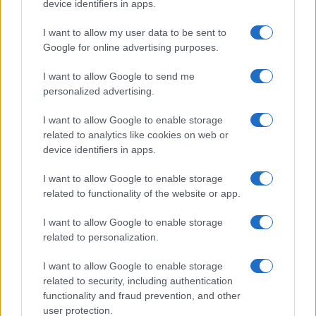
device identifiers in apps.
I want to allow my user data to be sent to
Google for online advertising purposes.
I want to allow Google to send me
personalized advertising.
I want to allow Google to enable storage
related to analytics like cookies on web or
device identifiers in apps.
ΠΟΛΙΤΙΚΗ
I want to allow Google to enable storage
28/06/2024 - 17:58
related to functionality of the website or app.
Ο Βρούτσης προανήγγειλε επέκταση των
I want to allow Google to enable storage
αυστηρών μέτρων για την αθλητική βία
related to personalization.
και στο μπάσκετ
I want to allow Google to enable storage
«Σε επικείμενο νομοσχέδιο που θα έρθει σε
related to security, including authentication
λίγες ημέρες θα διευρύνουμε τις
functionality and fraud prevention, and other
αρμοδιότητες όσο αφορά τις περιπτώσεις
user protection.