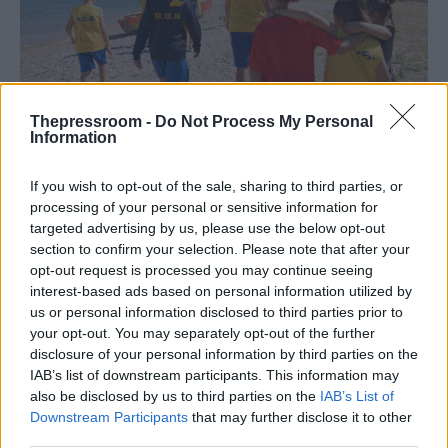
Thepressroom -
Do Not Process My Personal
Information
SPORTS
26/07/2024 - 15:38
If you wish to opt-out of the sale, sharing to third parties, or
Οι Αθλητικές Ακαδημίες ΟΠΑΠ δίπλα σε
processing of your personal or sensitive information for
targeted advertising by us, please use the below opt-out
κάθε παιδί σε κάθε γωνιά της Ελλάδας
section to confirm your selection. Please note that after your
Μικροί αθλητές, γονείς και προπονητές από
opt-out request is processed you may continue seeing
τον Φιλοπρόοδο Όμιλο Βροντάδου της Χίου
interest-based ads based on personal information utilized by
μιλούν για τα οφέλη από τη συμμετοχή τους
us or personal information disclosed to third parties prior to
στο πρόγραμμα
your opt-out. You may separately opt-out of the further
disclosure of your personal information by third parties on the
IAB’s list of downstream participants. This information may
also be disclosed by us to third parties on the
IAB’s List of
Downstream Participants
that may further disclose it to other
third parties.