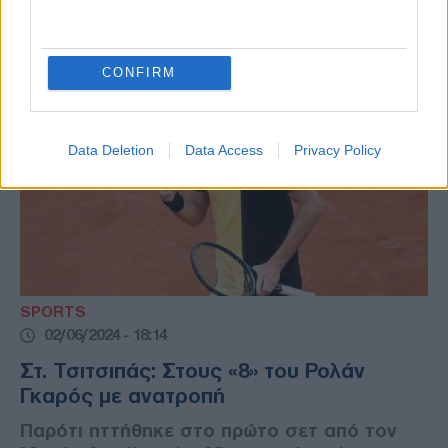
παραβατικότητας και στο μπάσκετ»
CONFIRM
Data Deletion
Data Access
Privacy Policy
SPORTS
02/06/2024 - 18:14
Στ. Τσιτσιπάς: Στους «8» του Ρολάν
Γκαρός με ανατροπή
Παρότι ηττήθηκε στο πρώτο σετ από τον