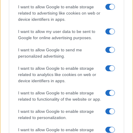
υπόθεση των Τεμπών
I want to allow Google to enable storage
related to advertising like cookies on web or
Πειθαρχικές διώξεις σε βάρος της
device identifiers in apps.
δικηγόρου η οποία με αναρτήσεις της
στρέφεται σε βάρος της ηγεσίας του
I want to allow my user data to be sent to
Αρείου Πάγου και του εφέτη ανακριτή που
Google for online advertising purposes.
διενεργεί την έρευνα για την υπόθεση των
Τεμπών, ασκήθηκαν από το Δικηγορικό
I want to allow Google to send me
Σύλλογο της Αθήνας.
personalized advertising.
I want to allow Google to enable storage
related to analytics like cookies on web or
device identifiers in apps.
I want to allow Google to enable storage
related to functionality of the website or app.
I want to allow Google to enable storage
related to personalization.
I want to allow Google to enable storage