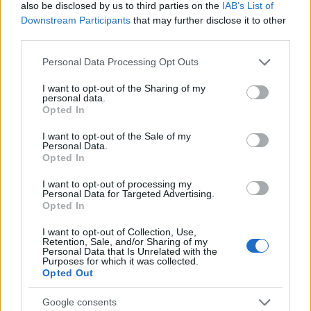
και την πορεία της ανάκρισης», λέει ο
also be disclosed by us to third parties on the
IAB’s List of
δικηγόρος
Downstream Participants
that may further disclose it to other
third parties.
Please note that this website/app uses one or more Google
Personal Data Processing Opt Outs
services and may gather and store information including but
not limited to your visit or usage behaviour. You may click to
I want to opt-out of the Sharing of my
personal data.
grant or deny consent to Google and its third-party tags to
Opted In
use your data for below specified purposes in below Google
consent section.
I want to opt-out of the Sale of my
Personal Data.
Opted In
I want to opt-out of processing my
Personal Data for Targeted Advertising.
Opted In
ΕΛΛΑΔΑ
I want to opt-out of Collection, Use,
Retention, Sale, and/or Sharing of my
13/02/2025 - 13:20
Personal Data that Is Unrelated with the
Purposes for which it was collected.
ΔΣΑ: Πειθαρχική δίωξη κατά της
Opted Out
δικηγόρου που έκανε αναρτήσεις σε
Google consents
βάρος δικαστών που ερευνούν την