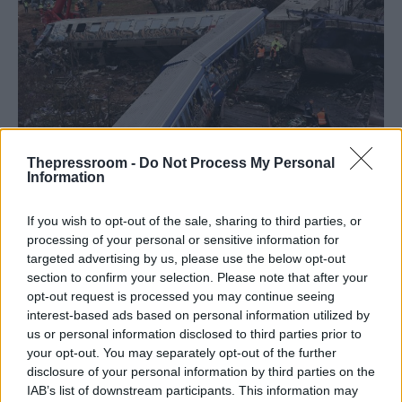
Thepressroom -
Do Not Process My Personal
Information
ΕΛΛΑΔΑ
13/05/2025 - 14:00
If you wish to opt-out of the sale, sharing to third parties, or
processing of your personal or sensitive information for
Δικηγόρος οικογένειας Πλακιά:
targeted advertising by us, please use the below opt-out
Διαφωτιστικά τα πορίσματα -Αποκλείουν
section to confirm your selection. Please note that after your
παντελώς την ύπαρξη παράνομου
opt-out request is processed you may continue seeing
φορτίου
interest-based ads based on personal information utilized by
us or personal information disclosed to third parties prior to
«Πλέον οδηγούμαστε σε δίκη, χωρίς να
your opt-out. You may separately opt-out of the further
σκεφτόμαστε διάφορα άλλα παράπλευρα
disclosure of your personal information by third parties on the
ζητήματα και σενάρια, που θα δυσχέραιναν
IAB’s list of downstream participants. This information may