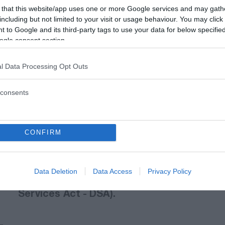
30χρονου για αναρτήσεις που
 that this website/app uses one or more Google services and may gath
προέτρεπαν σε εγκληματικές
including but not limited to your visit or usage behaviour. You may click 
 to Google and its third-party tags to use your data for below specifi
ενέργειες
ogle consent section.
Στον σχηματισμό δικογραφίας σε
l Data Processing Opt Outs
βάρος 30χρονου προχώρησε η
Διεύθυνση Δίωξης
consents
Κυβερνοεγκλήματος, καθώς
ταυτοποιήθηκε για υπόθεση
διέγερσης σε διάπραξη
εγκλημάτων, βιαιοπραγίες ή
CONFIRM
διχόνοια μέσω αναρτήσεων στο
διαδίκτυο, κατ' εφαρμογή της
Ευρωπαϊκής Πράξης για τις
Data Deletion
Data Access
Privacy Policy
Ψηφιακές Υπηρεσίες (Digital
Services Act - DSA).