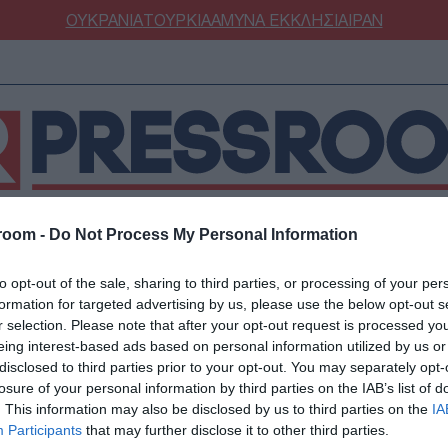
ΟΥΚΡΑΝΙΑ
ΤΟΥΡΚΙΑ
ΑΜΥΝΑ
ΕΚΚΛΗΣΙΑ
ΙΡΑΝ
room -
Do Not Process My Personal Information
ΝΟΜΙΑ
ΕΛΛΑΔΑ
ΕΚΚΛΗΣΙΑ
ΑΜΥΝΑ
ΔΙΕΘΝΗ
ΚΥΠΡ
to opt-out of the sale, sharing to third parties, or processing of your per
ΟΥΡΚΙΑ
ΟΙΚΟΝΟΜΙΑ
formation for targeted advertising by us, please use the below opt-out s
ΜΥΝΑ
ΔΙΕΘΝΗ
r selection. Please note that after your opt-out request is processed y
eing interest-based ads based on personal information utilized by us or
FESTYLE
SPORTS
disclosed to third parties prior to your opt-out. You may separately opt-
ΕΛΛΑΔΑ
ΑΣΤΡΟΝΟΜΙΑ
ΥΓΕΙΑ
losure of your personal information by third parties on the IAB’s list of
24/07/2026 - 22:01
. This information may also be disclosed by us to third parties on the
IA
ΩΔΙΑ
ΑΡΘΡΟΓΡΑΦΙΑ
Δικογραφία σε βάρος
Participants
that may further disclose it to other third parties.