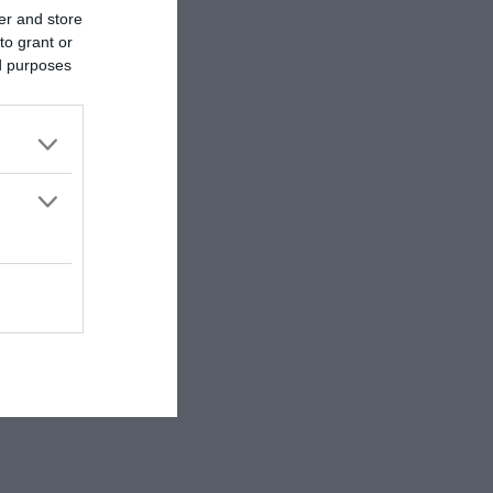
er and store
to grant or
ed purposes