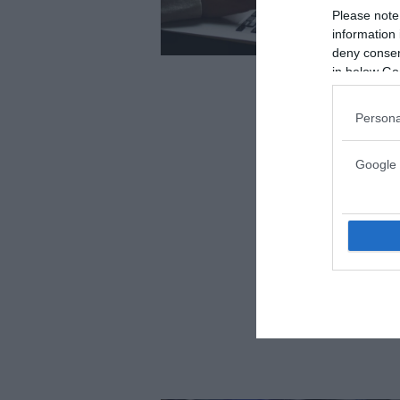
Please note
information 
deny consent
in below Go
Persona
Google 