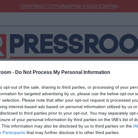
ΟΥΚΡΑΝΙΑ
ΤΟΥΡΚΙΑ
ΑΜΥΝΑ
ΕΚΚΛΗΣΙΑ
ΙΡΑΝ
room -
Do Not Process My Personal Information
ΝΟΜΙΑ
ΕΛΛΑΔΑ
ΕΚΚΛΗΣΙΑ
ΑΜΥΝΑ
ΔΙΕΘΝΗ
ΚΥΠΡ
to opt-out of the sale, sharing to third parties, or processing of your per
ΟΥΡΚΙΑ
ΟΙΚΟΝΟΜΙΑ
formation for targeted advertising by us, please use the below opt-out s
ΥΧΗΜΑ
ΜΥΝΑ
ΔΙΕΘΝΗ
r selection. Please note that after your opt-out request is processed y
eing interest-based ads based on personal information utilized by us or
FESTYLE
SPORTS
disclosed to third parties prior to your opt-out. You may separately opt-
ΕΛΛΑΔΑ
ΑΣΤΡΟΝΟΜΙΑ
ΥΓΕΙΑ
losure of your personal information by third parties on the IAB’s list of
29/06/2026 - 21:35
. This information may also be disclosed by us to third parties on the
IA
ΩΔΙΑ
ΑΡΘΡΟΓΡΑΦΙΑ
Μαύρη Δευτέρα στην
Participants
that may further disclose it to other third parties.