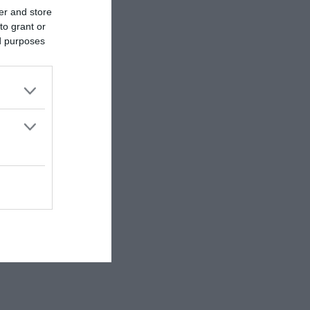
er and store
to grant or
ed purposes