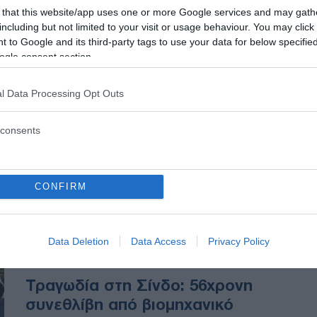
Αιτωλοακαρνανία: 40χρονος
 that this website/app uses one or more Google services and may gath
εργαζόμενος καταπλακώθηκε
including but not limited to your visit or usage behaviour. You may click 
 to Google and its third-party tags to use your data for below specifi
από φερτά υλικά
ogle consent section.
Ένας 40χρονος τοπογράφος
l Data Processing Opt Outs
έχασε με τραγικό τρόπο τη ζωή
του το απόγευμα της Δευτέρας,
consents
σε ένα νέο θανατηφόρο εργατικό
δυστύχημα που σημειώθηκε στην
περιοχή Βούστρι του Δήμου
Ακτίου – Βόνιτσας.
CONFIRM
Data Deletion
Data Access
Privacy Policy
ΕΛΛΑΔΑ
13/06/2026 - 09:15
Τραγωδία στη Σίνδο: 56χρονη
συνεθλίβη από βιομηχανικό