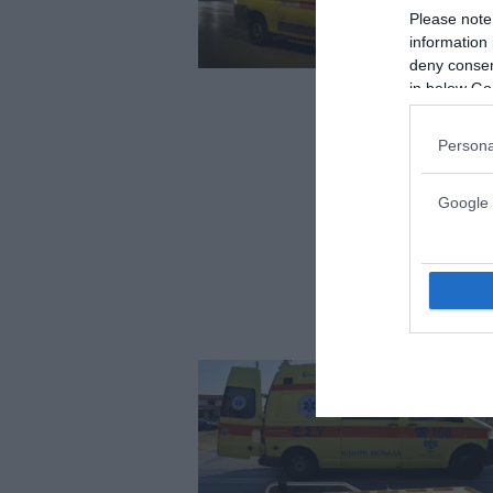
Please note
information 
deny consent
in below Go
Persona
Google 