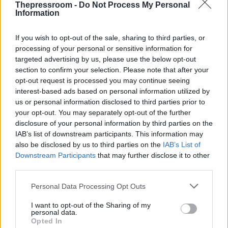
ΔΙΕΘΝΗ
Thepressroom -
Do Not Process My Personal
Information
28/09/2025 - 23:02
Βρετανία: Ρεκόρ αντιδημοτικότητας για
If you wish to opt-out of the sale, sharing to third parties, or
τον Στάρμερ, ενώ το ακροδεξιό Reform
processing of your personal or sensitive information for
προηγείται στις δημοσκοπήσεις
targeted advertising by us, please use the below opt-out
section to confirm your selection. Please note that after your
Κατά την έναρξη του ετήσιου συνεδρίου
opt-out request is processed you may continue seeing
των Εργατικών στο Λίβερπουλ, που βρίσκει
interest-based ads based on personal information utilized by
τον Βρετανό πρωθυπουργό σε νέο ρεκόρ
us or personal information disclosed to third parties prior to
αντιδημοτικότητας και απέναντι σε
your opt-out. You may separately opt-out of the further
εσωκομματικές επικρίσεις, ο Κιρ Στάρμερ
disclosure of your personal information by third parties on the
IAB’s list of downstream participants. This information may
υποσχέθηκε σήμερα να δώσει «μάχη» κατά
also be disclosed by us to third parties on the
IAB’s List of
της ακροδεξιάς.
Downstream Participants
that may further disclose it to other
third parties.
Please note that this website/app uses one or more Google
Personal Data Processing Opt Outs
services and may gather and store information including but
not limited to your visit or usage behaviour. You may click to
I want to opt-out of the Sharing of my
personal data.
grant or deny consent to Google and its third-party tags to
Opted In
use your data for below specified purposes in below Google