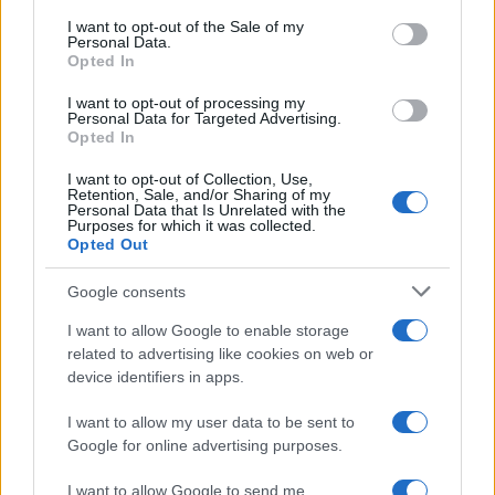
consent section.
I want to opt-out of the Sale of my
Personal Data.
Opted In
I want to opt-out of processing my
Personal Data for Targeted Advertising.
Opted In
ΔΙΕΘΝΗ
I want to opt-out of Collection, Use,
23/10/2024 - 17:53
Retention, Sale, and/or Sharing of my
Personal Data that Is Unrelated with the
Purposes for which it was collected.
Ακόμη ένα σόου Τραμπ: Kατηγορεί το
Opted Out
Εργατικό Κόμμα της Βρετανίας για
παρέμβαση στις προεδρικές εκλογές
Google consents
των ΗΠΑ
I want to allow Google to enable storage
Ο Κιρ Στάρμερ δήλωσε ότι τα μέλη του
related to advertising like cookies on web or
κόμματός του προσφέρονται να εργαστούν
device identifiers in apps.
εθελοντικά στην εκστρατεία της Χάρις, και
I want to allow my user data to be sent to
το κάνουν χωρίς επίσημη ιδιότητα
Google for online advertising purposes.
I want to allow Google to send me