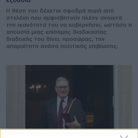
εξουσία
Η θέση του δέχεται σφοδρά πυρά από
στελέχη που αμφισβητούν πλέον ανοιχτά
την ικανότητά του να κυβερνήσει, ωστόσο η
απουσία μιας επίσημης διαδικασίας
διαδοχής του δίνει, προσώρας, την
απαραίτητη ανάσα πολιτικής επιβίωσης.