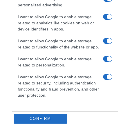
personalized advertising.
I want to allow Google to enable storage
related to analytics like cookies on web or
device identifiers in apps.
I want to allow Google to enable storage
related to functionality of the website or app.
I want to allow Google to enable storage
related to personalization.
ΔΙΕΘΝΗ
I want to allow Google to enable storage
28/06/2024 - 13:58
related to security, including authentication
Βρετανία: Στήριξη του Economist τους
functionality and fraud prevention, and other
Εργατικούς και τον Κιρ Στάρμερ ενόψει
user protection.
εκλογών
Στήριξη στον Κιρ Στάρμερ και στο Εργατικό
CONFIRM
Κόμμα ενόψει των εκλογών της ερχόμενης
Πέμπτης στο Ηνωμένο Βασίλειο δηλώνει με