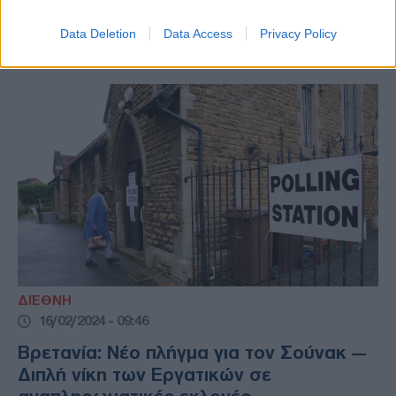
το κύριο άρθρο του το περιοδικό
Economist.
Data Deletion
Data Access
Privacy Policy
ΔΙΕΘΝΗ
16/02/2024 - 09:46
Βρετανία: Νέο πλήγμα για τον Σούνακ —
Διπλή νίκη των Εργατικών σε