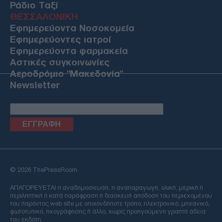
Ράδιο Ταξί
ΘΕΣΣΑΛΟΝΙΚΗ
Εφημερεύοντα Νοσοκομεία
Εφημερεύοντες ιατροί
Εφημερεύοντα φαρμακεία
Αστικές συγκοινωνίες
Αεροδρόμιο "Μακεδονία"
Newsletter
Email
© 2026 ThePressRoom
ΑΠΑΓΟΡΕΥΕΤΑΙ η αναδημοσίευση, η αναπαραγωγή, ολική, μερική ή
περιληπτική ή κατά παράφραση ή διασκευή απόδοση του περιεχομένου
του παρόντος web site με οποιονδήποτε τρόπο, ηλεκτρονικό, μηχανικό,
φωτοτυπικό, ηχογράφησης ή άλλο, χωρίς προηγούμενη γραπτή άδεια
του εκδότη.