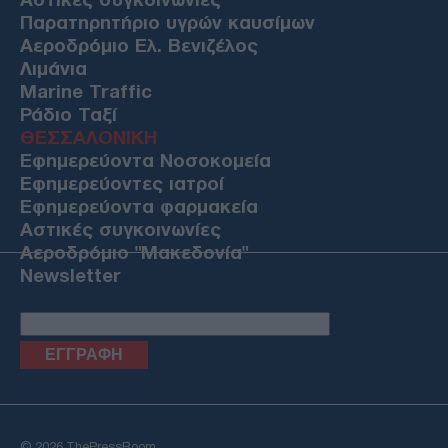
Παρατηρητήριο υγρών καυσίμων
Αεροδρόμιο Ελ. Βενιζέλος
Λιμάνια
Marine Traffic
Ράδιο Ταξί
ΘΕΣΣΑΛΟΝΙΚΗ
Εφημερεύοντα Νοσοκομεία
Εφημερεύοντες ιατροί
Εφημερεύοντα φαρμακεία
Αστικές συγκοινωνίες
Αεροδρόμιο "Μακεδονία"
Newsletter
Email
© 2026 ThePressRoom