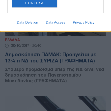
CONFIRM
Data Deletion
Data Access
Privacy Policy
ΕΛΛΑΔΑ
30/10/2017 - 20:40
Δημοσκόπηση ΠΑΜΑΚ: Προηγείται με
13% η ΝΔ του ΣΥΡΙΖΑ (ΓΡΑΦΗΜΑΤΑ)
Σταθερό προβάδισμα υπέρ της ΝΔ δίνει νέα
δημοσκόπηση του Πανεπιστημίου
Μακεδονίας (ΓΡΑΦΗΜΑΤΑ)