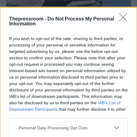
Thepressroom -
Do Not Process My Personal
Information
If you wish to opt-out of the sale, sharing to third parties, or
ΕΛΛΑΔΑ
processing of your personal or sensitive information for
21/12/2017 - 20:26
targeted advertising by us, please use the below opt-out
section to confirm your selection. Please note that after your
Και νέες παραβιάσεις στο Αιγαίο με
opt-out request is processed you may continue seeing
οπλισμένα F-16
interest-based ads based on personal information utilized by
us or personal information disclosed to third parties prior to
Εμφανίστηκαν ξανά οπλισμένα F- 16 της
your opt-out. You may separately opt-out of the further
Τουρκικής Πολεμικής Αεροπορίας πάνω από
disclosure of your personal information by third parties on the
το Αιγαίο
IAB’s list of downstream participants. This information may
also be disclosed by us to third parties on the
IAB’s List of
Downstream Participants
that may further disclose it to other
third parties.
Please note that this website/app uses one or more Google
Personal Data Processing Opt Outs
services and may gather and store information including but