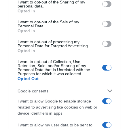
not limited to your visit or usage behaviour. You may click to
I want to opt-out of the Sharing of my
personal data.
grant or deny consent to Google and its third-party tags to
Opted In
use your data for below specified purposes in below Google
consent section.
I want to opt-out of the Sale of my
Personal Data.
Opted In
I want to opt-out of processing my
Personal Data for Targeted Advertising.
ΕΛΛΑΔΑ
Opted In
18/12/2017 - 19:10
I want to opt-out of Collection, Use,
Οι παραβιάσεις της ημέρας στο Αιγαίο
Retention, Sale, and/or Sharing of my
από τους Τούρκους
Personal Data that Is Unrelated with the
Purposes for which it was collected.
Opted Out
Γάζωσαν ξανά το Αιγαίο οι Τούρκοι
Google consents
I want to allow Google to enable storage
related to advertising like cookies on web or
device identifiers in apps.
I want to allow my user data to be sent to