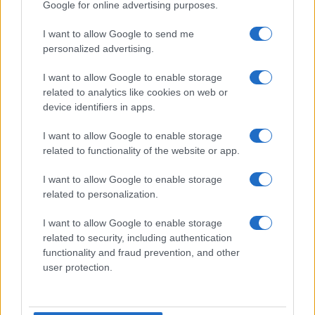
Google for online advertising purposes.
I want to allow Google to send me
personalized advertising.
I want to allow Google to enable storage
related to analytics like cookies on web or
ΕΛΛΑΔΑ
device identifiers in apps.
11/12/2017 - 20:05
I want to allow Google to enable storage
Νέες παραβιάσεις στο Αιγαίο με
related to functionality of the website or app.
οπλισμένα F-16
Εμφανίστηκαν ξανά οπλισμένα F- 16 της
I want to allow Google to enable storage
related to personalization.
Τουρκικής Πολεμικής Αεροπορίας πάνω από
το Αιγαίο
I want to allow Google to enable storage
related to security, including authentication
functionality and fraud prevention, and other
user protection.