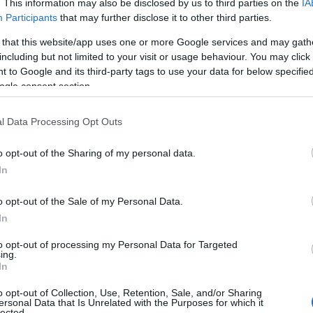
. This information may also be disclosed by us to third parties on the
IA
στον φόνο του νεογνού θα
Participants
that may further disclose it to other third parties.
δώσουν μητέρα και γιαγιά
 that this website/app uses one or more Google services and may gath
including but not limited to your visit or usage behaviour. You may click 
 to Google and its third-party tags to use your data for below specifi
ΕΛΛΑΔΑ
ogle consent section.
15/05/2018 - 09:58
Είχε κάνει και στο παρελθόν
l Data Processing Opt Outs
έκτρωση η 19χρονη που
o opt-out of the Sharing of my personal data.
πέταξε το νεογέννητο σε
In
σκουπιδοτενεκέ στην
Πετρούπολη
o opt-out of the Sale of my Personal Data.
In
«Φοβήθηκα μην καταλάβουν
to opt-out of processing my Personal Data for Targeted
τίποτα η μάνα και ο αδελφός μου
ing.
In
και τους χάσω για πάντα» λέει η
19χρονη που πέταξε το
o opt-out of Collection, Use, Retention, Sale, and/or Sharing
ersonal Data that Is Unrelated with the Purposes for which it
νεογέννητο στο σκουπιδοτενεκέ
lected.