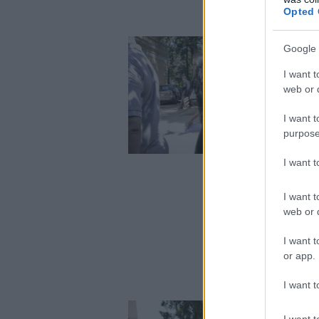
Opted 
Google 
I want t
web or d
I want t
purpose
I want 
I want t
web or d
I want t
or app.
I want t
I want t