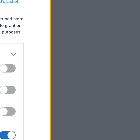
B’s List of
er and store
to grant or
ed purposes