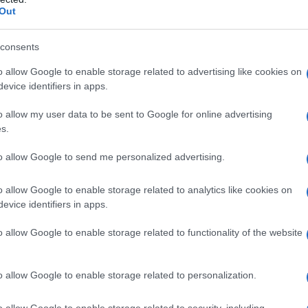
Out
ΕΛΛΑΔΑ
consents
14/05/2018 - 16:58
o allow Google to enable storage related to advertising like cookies on
Φρίκη από την 19χρονη που
evice identifiers in apps.
σκότωσε το μωρό της:
o allow my user data to be sent to Google for online advertising
Έβλεπα βίντεο με γέννες για
s.
να ξέρω τι να κάνω
to allow Google to send me personalized advertising.
Σοκ προκαλούν οι περιγραφές της
o allow Google to enable storage related to analytics like cookies on
19χρονης παιδοκτόνου και της
evice identifiers in apps.
μητέρας της για την άγριας
δολοφονίας του βρέφους στην
o allow Google to enable storage related to functionality of the website
Πετρούπολη
o allow Google to enable storage related to personalization.
ΕΛΛΑΔΑ
o allow Google to enable storage related to security, including