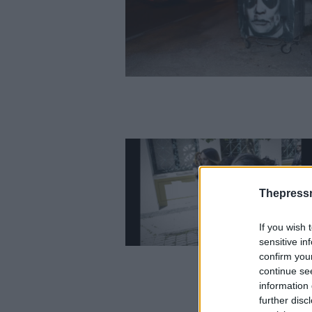
Thepress
If you wish 
sensitive in
confirm you
continue se
information 
further disc