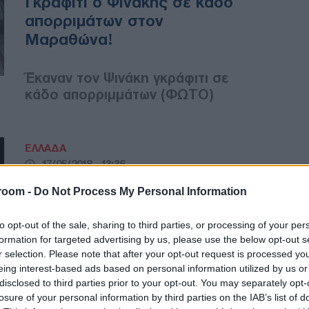
Γκράφιτι ο Ψινάκης σε κάδο
απορριμάτων στον
Μαραθώνα!
Έκαναν τον Ψινάκη γκράφιτι σε
κάδο απορριμμάτων (ΦΩΤΟ)
ΕΛΛΑΔΑ
17/05/2018 - 13:36
Απολογούνται για
room -
Do Not Process My Personal Information
ανθρωποκτονία από πρόθεση
η μητέρα και η γιαγιά του
to opt-out of the sale, sharing to third parties, or processing of your per
formation for targeted advertising by us, please use the below opt-out s
νεογνού που βρέθηκε στα
r selection. Please note that after your opt-out request is processed y
σκουπίδια, στην Πετρούπολη
eing interest-based ads based on personal information utilized by us or
disclosed to third parties prior to your opt-out. You may separately opt-
losure of your personal information by third parties on the IAB’s list of
Απαντήσεις για όσα οδήγησαν