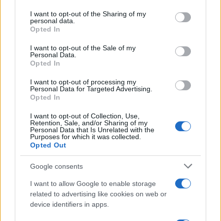
services and may gather and store information including but
not limited to your visit or usage behaviour. You may click to
I want to opt-out of the Sharing of my
personal data.
grant or deny consent to Google and its third-party tags to
Opted In
use your data for below specified purposes in below Google
consent section.
I want to opt-out of the Sale of my
Personal Data.
Opted In
I want to opt-out of processing my
Personal Data for Targeted Advertising.
Opted In
I want to opt-out of Collection, Use,
ΕΛΛΑΔΑ
Retention, Sale, and/or Sharing of my
Personal Data that Is Unrelated with the
05/03/2023 - 19:56
Purposes for which it was collected.
Opted Out
Ελληνοτουρκικά: Η επανέναρξη της
θετικής ατζέντας στη συνάντηση
Google consents
Φραγκογιάννη – Τσαβούσογλου
I want to allow Google to enable storage
Συνάντηση και με τον Τούρκο υπουργό
related to advertising like cookies on web or
Εξωτερικών Μεβλούτ Τσαβούσογλου είχε ο
device identifiers in apps.
υφυπουργός Εξωτερικών Κώστας