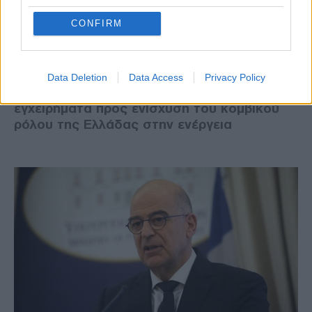
Φραγκογιάννης: Σε εξέλιξη πολλά
CONFIRM
εγχειρήματα προς ενίσχυση του
κομβικού ρόλου της Ελλάδας στην
ενέργεια
Data Deletion
Data Access
Privacy Policy
Φραγκογιάννης: Σε εξέλιξη πολλά
εγχειρήματα προς ενίσχυση του κομβικού
ρόλου της Ελλάδας στην ενέργεια