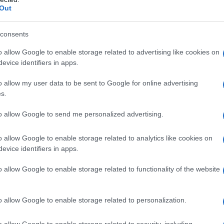
23/05/2018 - 20:32
Out
Αμαλία Κωστοπούλου: Μόνη
με τα εσώρουχα στην κουζίνα
consents
o allow Google to enable storage related to advertising like cookies on
Δεν χρειάζονται συστάσεις για
evice identifiers in apps.
την όμορφη Αμαλία Κωστοπούλου
o allow my user data to be sent to Google for online advertising
που πλέον ποζάρει με σέξι
s.
εμφάνιση στο Instagram και μας
βγάζει τα μάτια...
to allow Google to send me personalized advertising.
o allow Google to enable storage related to analytics like cookies on
evice identifiers in apps.
LIFESTYLE
19/03/2018 - 08:58
o allow Google to enable storage related to functionality of the website
Hell’s Kitchen: Τραυματίστηκε
παίκτης - Πως εξελίχθηκε η
o allow Google to enable storage related to personalization.
δοκιμασία (ΒΙΝΤΕΟ)
o allow Google to enable storage related to security, including