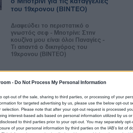
ο Μποτρίνι για τις καταγγελίες
του 19χρονου (ΒΙΝΤΕΟ)
Διαψεύδει το περιστατικό ο
γνωστός σεφ - Μποτρίνι: Στην
κουζίνα μου είναι όλοι Παναγίες -
Τι απαντά ο δικηγόρος του
19χρονου (ΒΙΝΤΕΟ)
ΕΛΛΑΔΑ
room -
Do Not Process My Personal Information
05/08/2019 - 16:44
Καταγγελία για βασανισμό
to opt-out of the sale, sharing to third parties, or processing of your per
μαθητή της Σχολής
formation for targeted advertising by us, please use the below opt-out s
r selection. Please note that after your opt-out request is processed y
Τουριστικών Επαγγελμάτων
eing interest-based ads based on personal information utilized by us or
από υπεύθυνο κουζίνας
disclosed to third parties prior to your opt-out. You may separately opt-
εστιατορίου
losure of your personal information by third parties on the IAB’s list of