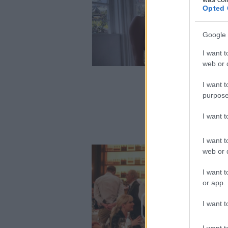
Opted 
Google 
I want t
web or d
I want t
purpose
I want 
I want t
web or d
I want t
or app.
I want t
I want t