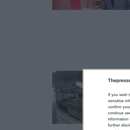
Thepress
If you wish 
sensitive in
confirm you
continue se
information 
further disc