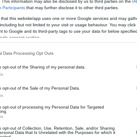
. This information may also be disclosed by us to third parties on the
IA
Participants
that may further disclose it to other third parties.
Υπεύθυνος κουζίνας βασάνιζε
μαθητή της Σχολής Τουριστικών
 that this website/app uses one or more Google services and may gath
including but not limited to your visit or usage behaviour. You may click 
Επαγγελμάτων - Τον έκαιγε με λάδι
 to Google and its third-party tags to use your data for below specifi
και καυτά σκεύη
ogle consent section.
l Data Processing Opt Outs
LIFESTYLE
15/06/2018 - 14:32
o opt-out of the Sharing of my personal data.
Όλγα Πηλιάκη: Το ατύχημα
In
στην κουζίνα
o opt-out of the Sale of my Personal Data.
In
Όλγα Πηλιάκη: Το ατύχημα της
to opt-out of processing my Personal Data for Targeted
την ώρα που μαγείρευε
ing.
In
o opt-out of Collection, Use, Retention, Sale, and/or Sharing
LIFESTYLE
ersonal Data that Is Unrelated with the Purposes for which it
lected.